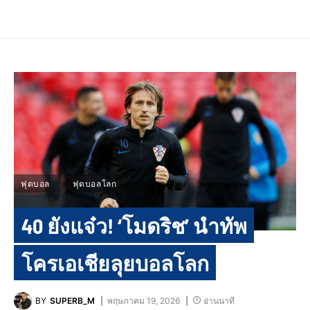
ฟุตบอล
ฟุตบอลโลก
40 ยังแจ๋ว! ‘โมดริช’ นำทัพ
โครเอเชียลุยบอลโลก
BY
SUPERB_M
พฤษภาคม 19, 2026
อ่านนาที