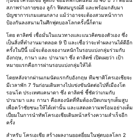
กุนซือโครเอเชีย พูดถึง จอมทัพกัปตันทีมวัย 40 ปี ว่า ตอนนี้
สภาพร่างกายของ ลูก้า ฟิตสมบูรณ์ดี และพร้อมกลับมา
บัญชาการเกมแดนกลาง แม้ว่าอาจจะต้องสวมหน้ากาก
ป้องกันลงสนามในศึกฟุตบอลโลกครั้งนี้ก็ตาม
โดย ดาลิตซ์ เชื่อมั่นในแนวทางและแนวคิดของตัวเอง ซึ่ง
เป็นสิ่งที่ทำงานมาตลอด 9 ปี และเชื่อว่าจะทำผลงานได้ดีอีก
ครั้งในปีนี้ แม้จะต้องเจองานหนักในรอบแบ่งกลุ่มร่วมกับ
อังกฤษ, กานา และ ปานามา ซึ่ง ดาลิตช์ เปิดเผยว่า เป้า
หมายแรกคือการผ่านรอบแบ่งกลุ่มให้ได้
โดยหลังจากผ่านเกมนัดแรกกับอังกฤษ ทีมชาติโครเอเชียจะ
มีเวลาพัก 7 วันก่อนเดินทางไปแข่งขันนัดต่อไปที่เมืองโต
รอนโต ประเทศแคนาดา ซึ่ง ดาลิตช์ ชี้ชัดว่าเกมกับ
ปานามา และ กานา คือสองนัดที่ทีมต้องเปิดเกมรุกเต็มสูบ
เพื่อคว้าชัยชนะให้ได้เท่านั้น และแสดงความพร้อมอย่างเต็ม
เปี่ยมในการนำทัพโครเอเชียเดินหน้าสร้างความสำเร็จอีก
ครั้ง
สำหรับ โครเอเชีย สร้างผลงานยอดยี่ยมในฟุตบอลโลก 2