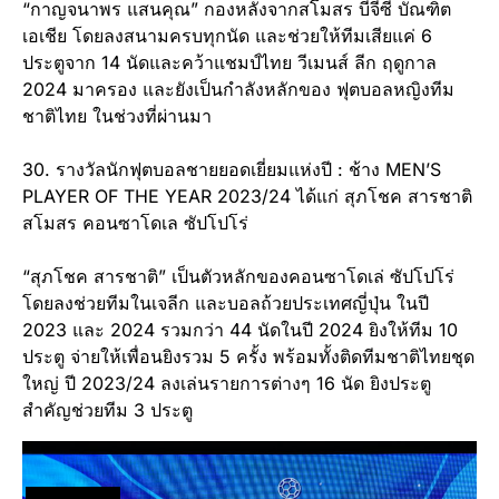
“กาญจนาพร แสนคุณ” กองหลังจากสโมสร บีจีซี บัณฑิต
เอเชีย โดยลงสนามครบทุกนัด และช่วยให้ทีมเสียแค่ 6
ประตูจาก 14 นัดและคว้าแชมป์ไทย วีเมนส์ ลีก ฤดูกาล
2024 มาครอง และยังเป็นกำลังหลักของ ฟุตบอลหญิงทีม
ชาติไทย ในช่วงที่ผ่านมา
30. รางวัลนักฟุตบอลชายยอดเยี่ยมแห่งปี : ช้าง MEN’S
PLAYER OF THE YEAR 2023/24 ได้แก่ สุภโชค สารชาติ
สโมสร คอนซาโดเล ซัปโปโร่
“สุภโชค สารชาติ” เป็นตัวหลักของคอนซาโดเล่ ซัปโปโร่
โดยลงช่วยทีมในเจลีก และบอลถ้วยประเทศญี่ปุ่น ในปี
2023 และ 2024 รวมกว่า 44 นัดในปี 2024 ยิงให้ทีม 10
ประตู จ่ายให้เพื่อนยิงรวม 5 ครั้ง พร้อมทั้งติดทีมชาติไทยชุด
ใหญ่ ปี 2023/24 ลงเล่นรายการต่างๆ 16 นัด ยิงประตู
สำคัญช่วยทีม 3 ประตู