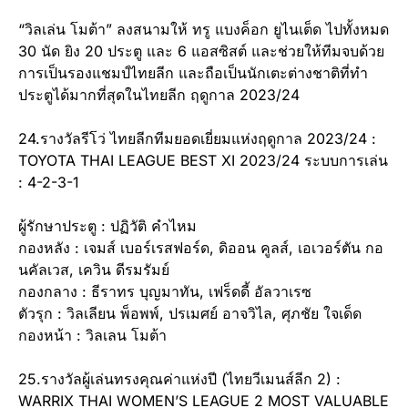
“วิลเล่น โมต้า” ลงสนามให้ ทรู แบงค็อก ยูไนเต็ด ไปทั้งหมด
30 นัด ยิง 20 ประตู และ 6 แอสซิสต์ และช่วยให้ทีมจบด้วย
การเป็นรองแชมป์ไทยลีก และถือเป็นนักเตะต่างชาติที่ทำ
ประตูได้มากที่สุดในไทยลีก ฤดูกาล 2023/24
24.รางวัลรีโว่ ไทยลีกทีมยอดเยี่ยมแห่งฤดูกาล 2023/24 :
TOYOTA THAI LEAGUE BEST XI 2023/24 ระบบการเล่น
: 4-2-3-1
ผู้รักษาประตู : ปฏิวัติ คำไหม
กองหลัง : เจมส์ เบอร์เรสฟอร์ด, ดิออน คูลส์, เอเวอร์ตัน กอ
นคัลเวส, เควิน ดีรมรัมย์
กองกลาง : ธีราทร บุญมาทัน, เฟร็ดดี้ อัลวาเรซ
ตัวรุก : วิลเลียน พ็อพพ์, ปรเมศย์ อาจวิไล, ศุภชัย ใจเด็ด
กองหน้า : วิลเลน โมต้า
25.รางวัลผู้เล่นทรงคุณค่าแห่งปี (ไทยวีเมนส์ลีก 2) :
WARRIX THAI WOMEN’S LEAGUE 2 MOST VALUABLE