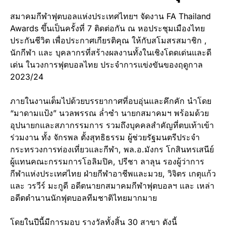
สมาคมกีฬาฟุตบอลแห่งประเทศไทยฯ จัดงาน FA Thailand
Awards ขึ้นเป็นครั้งที่ 7 ติดต่อกัน ณ หอประชุมเมืองไทย
ประกันชีวิต เพื่อประกาศเกียรติคุณ ให้กับสโมสรสมาชิก ,
นักกีฬา และ บุคลากรที่สร้างผลงานทั้งในเชิงโดดเด่นและดี
เด่น ในวงการฟุตบอลไทย ประจำการแข่งขันของฤดูกาล
2023/24
ภายในงานเต็มไปด้วยบรรยากาศที่อบอุ่นและคึกคัก นำโดย
“มาดามแป้ง” นวลพรรณ ล่ำซำ นายกสมาคมฯ พร้อมด้วย
อุปนายกและสภากรรมการ รวมถึงบุคคลสำคัญที่ตบเท้าเข้า
ร่วมงาน ทั้ง จักรพล ตั้งสุทธิธรรม ผู้ช่วยรัฐมนตรีประจำ
กระทรวงการท่องเที่ยวและกีฬา, พล.อ.มังกร โกสินทรเสนีย์
ผู้แทนคณะกรรมการโอลิมปิค, ปรีชา ลาลุน รองผู้ว่าการ
กีฬาแห่งประเทศไทย ฝ่ายกีฬาอาชีพและมวย, วิจิตร เกตุแก้ว
และ วรวีร์ มะกูดี อดีตนายกสมาคมกีฬาฟุตบอลฯ และ เหล่า
อดีตตำนานนักฟุตบอลทีมชาติไทยมากมาย
โดยในปีนี้มีการมอบ รางวัลทั้งสิ้น 30 สาขา ดังนี้