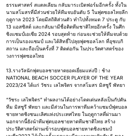
ธรรมศาสตร์ สแตลเลียน กลับมาระเบิดฟอร์มอีกครั้ง ทั้งใน
นามสโมสรที่มีส่วนช่วยให้ทีมจบอันดับ 5 ในฟุตซอลไทยลีก
ฤดูกาล 2023 โดยมีสถิติส่วนตัว ทำไปทั้งหมด 7 ประตู กับ
13 แอสซิสต์ และกลับมามีชื่อติดทีมชาติไทยอีกครั้ง ในศึก
ชิงแชมป์เอเชีย 2024 รอบสุดท้าย ก่อนจะช่วยให้ทีมจบด้วย
การเป็นรองแชมป์ และได้สิทธิ์ไปลุยฟุตซอลโลก ที่อุซเบกิ
สถาน และถือเป็นครั้งที่ 7 ติดต่อกัน ในประวัตศาสตร์ของ
วงการฟุตซอลไทย
13.รางวัลนักฟุตบอลชายหาดยอดเยี่ยมแห่งปี : ช้าง
NATIONAL BEACH SOCCER PLAYER OF THE YEAR
2023/24 ได้แก่ วัชระ เลไพจิตร จากสโมสร มิสซูรี พัทยา
“วัชระ เลไพจิตร” ทำผลงานได้อย่างโดดเด่นหลังเป็นกัปตัน
ทีม มิสซูรี พัทยา และมีส่วนในการพาทีมคว้าแชมป์ฟุตบอล
ชายหาดชิงชนะเลิศแห่งประเทศไทย ในฤดูกาลที่ผ่านมา
นอกจากนี้ยังนำทีมฟุตบอลชายหาดทีมชาติไทย สร้าง
ประวัติศาสตร์ผ่านเข้ารอบฟุตบอลชายหาดชิงแชมป์