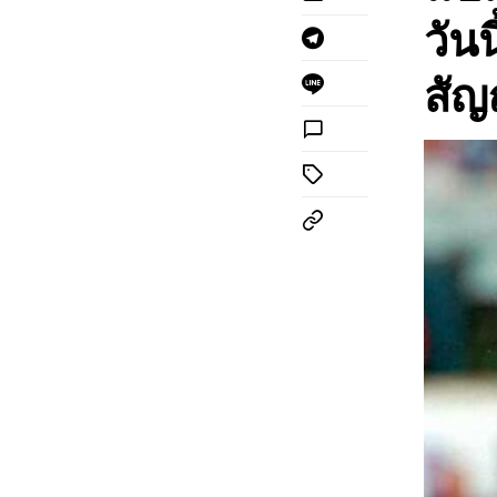
วัน
สัญ