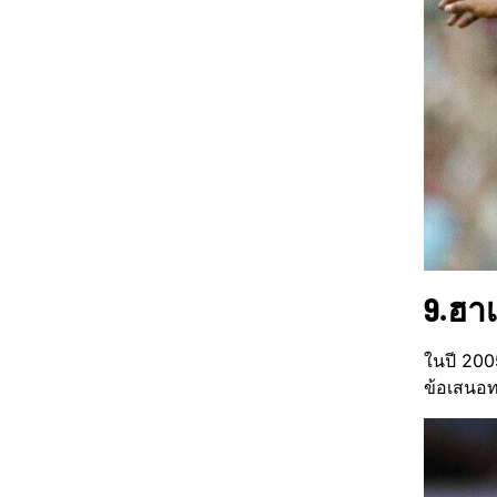
9.ฮาเ
ในปี​ 20
ข้อเสนอทา