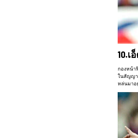
10.เอ
กองหน้าฟิ
ในสัญญา​อ
หล่นมาอยู่