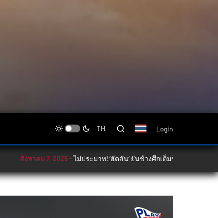
Login
TH
ม 7, 2026
-
ไม่ประมาท! ‘ฮัดสัน‘ ยันช้างศึกเต็มร้อยดวล �
สิงหาคม 6, 202