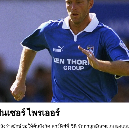
นเซอร์​ ไพรเออร์
งร่างยักษ์ขอให้ต้นสังกัด​ คาร์ดิฟฟ์​ ซิตี​ จัดหาลูกอัณฑะ,สมอง