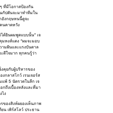
ๆ ที่มีโอกาสป้องกัน
นานกัปตันจะมาทำทีมใน
าอังกฤษหนนี้ดูจะ
ายคนคาดหวัง
่ได้ยินผมพูดแบบนั้น” เจ
านคุมหงส์แดง “ผมจะมอบ
มีความฝันและแรงบันดาล
ะดีใจมาก ทุกคนรู้ว่า
งคุยกับผู้บริหารของ
อของกลาสโกว์ เรนเจอร์ส
ีมแพ้ 5 นัดรวดในลีก เจ
กถึงเบื้องหลังและที่มา
งไง
ิหารของสิงห์ผยองเห็นภาพ
เตียน เพิร์สโลว์ ประธาน