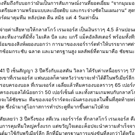
งทีมถึงกับบอกว่ามันเป็นการสัมภาษณ์งานที่ยอดเยี่ยม “จากมุม
เตรียมความพร้อมแบบละเอียดยิบ และกระจ่างชัดในแผนงาน” สุดท
าร์ดมาคุมทีม หลังปลด ดีน สมิธ แค่ 4 วันเท่านั้น
จ่ายค่าเสียหายให้กลาสโกว์ เรนเจอร์ส เป็นเงินราวๆ 4.5 ล้านปอนด
และทีมงานที่มีทั้ง ไมเคิล บีล และ แกรี แม็คอัลลิสเตอร์ พร้อมทั้ง
้อมของสิงห์ผยองบอกว่า การมาของเจอร์ราร์ดทำให้บรรยากาศต่าง
ฝึกซ้อมกระชับ ฉลาด และมาตรฐานสูง ผลลัพธ์ที่ตามมาคือ ชัยชน
 41 ปี เซ็นสัญญา 3 ปีครึ่งกับแอสตัน วิลลา ได้รับค่าเหนื่อยราวๆ 
งเขาที่เรนเจอร์ส แฟนบอลก็คาดหวังว่าเขาจะทำได้ดีในพรีเมียร์ลี
รอบครองบอล ที่เรนเจอร์ส เฉลี่ยแล้วทีมครองบอลราวๆ 65 เปอร์เซ็น
าครองบอลได้น้อยกว่า 50 เปอร์เซ็นต์ และทั้งสามเกมพบกับกลาสโ
าจะได้ชัยชนะ ทีมของเจอร์ราร์ดจะเน้นครองบอลในพื้นที่สุดท้ายหน้
่สุด ซึ่งนำมาสู่โอกาสการทำประตูที่มากขึ้นตามไปด้วย
สัยเลยว่า 3 ปีครึ่งของ สตีเวน เจอร์ราร์ด ที่กลาสโกว์ เรนเจอร์ส
งกับการคุมทีมใหญ่ครั้งแรก แต่ขวัญใจเดอะค็อปจะนำความสำเร็จจา
มาใช้กับพรีเมียร์ลีก ลีกที่มีมาตรฐานการแข่งขันที่สูงกว่าได้หรือ