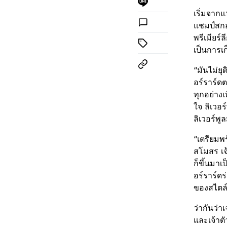
เริ่มจากแ
แชมป์สกอ
พรีเมียร
เป็นการเ
“มันไม่ยุ
อร์ราร์ด
ทุกอย่าง
ใจ ลิเวอ
ลิเวอร์พ
“เตรียมพ
สโมสร เจ
ก็ขึ้นมาเ
อร์ราร์ด
ของสไตล์
ว่ากันว่
และเจ้าตั