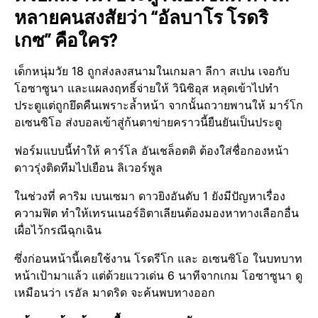
หลายคนสงสัยว่า “อัลบาโร​ โรดริ
เกซ” คือใคร?
เด็กหนุ่มวัย​ 18​ ถูกส่งลงสนามในเกมลา​ ลีกา​ สเปน เจอกับ​
โอซาซูนา​ และแผลงฤทธิ์​จ่ายให้​ วินิซิอุส​ หลุดเข้าไปทำ
ประตู​แต่ถูกยึดคืนเพราะล้ำหน้า​ จากนั้นถวายพานให้​ มาร์โก​
อเซนซิโอ​ ส่งบอลเข้าสู่ก้นตาข่ายคราวนี้ยืนยันเป็นประตู
ฟอร์มแบบนี้ทำให้​ คาร์​โล​ อันเชล็อตติ ต้องใส่ชื่อกองหน้า
ดาวรุ่งติดทีมไปเยือน​ ลิเวอร์พูล​
ในช่วงที่ คาริม​ เบนเซมา​ ดาวยิงอันดับ​ 1​ ยังมีปัญหา​เรื่อง
ความฟิต​ ทำให้เทรนเนอร์​อิตาเลียน​ต้องมองหาทางเลือกอื่น
เผื่อไว้กรณีฉุกเฉิน​
ซึ่งก่อนหน้านี้เคยใช้งาน​ โรดรีโก​ และ​ อเซนซิโอ​ ในบทบาท
หน้าเป้ามาแล้ว​ แต่ด้วยแววเด่น 6 นาทีจากเกม​ โอซาซูนา​ ดู
เหมือนว่า​ เรอัล​ มาดริด​ จะค้นพบทางออก