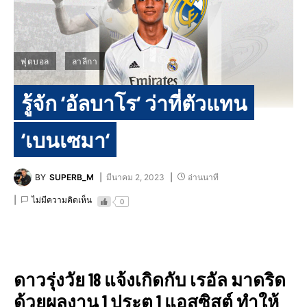
ฟุตบอล
ลาลีกา
รู้จัก​ ‘อัลบาโร​‘ ว่าที่ตัวแทน​
‘เบนเซมา​‘
BY
SUPERB_M
มีนาคม 2, 2023
อ่านนาที
ไม่มีความคิดเห็น
0
ดาวรุ่งวัย​ 18​ แจ้งเกิดกับ เรอัล​ มาดริด​
ด้วยผลงาน​ 1​ ประตู​ 1​ แอสซิสต์​ ทำให้