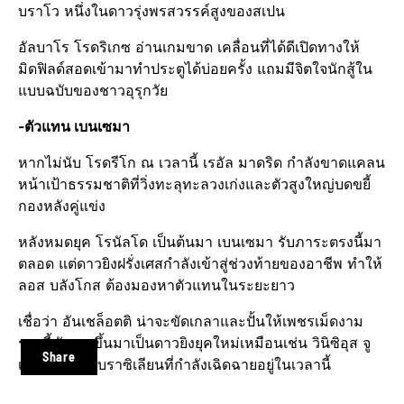
บราโว หนึ่งในดาวรุ่งพรสวรรค์​สูงของสเปน
อัลบาโร​ โรดริเกซ​ อ่านเกมขาด​ เคลื่อนที่ได้ดีเปิดทางให้
มิดฟิลด์​สอดเข้ามาทำประตูได้บ่อยครั้ง​ แถมมีจิตใจนักสู้ใน
แบบฉบับของชาวอุรุกวัย​
-ตัวแทน​ เบนเซมา
หากไม่นับ​ โรดรีโก​ ณ​ เวลานี้ เรอัล​ มาดริด​ กำลังขาดแคลน
หน้าเป้าธรรมชาติ​ที่วิ่งทะลุทะลวงเก่งและตัวสูงใหญ่บดขยี้
กองหลังคู่แข่ง​
หลังหมดยุค​ โรนัลโด​ เป็นต้นมา​ เบนเซมา​ รับภาระตรงนี้มา
ตลอด​ แต่ดาวยิงฝรั่งเศส​กำลังเข้าสู่ช่วงท้ายของอาชีพ​ ทำให้​
ลอส บลังโกส​ ต้องมองหาตัวแทนในระยะยาว​
เชื่อว่า​ อันเชล็อตติ​ น่าจะขัดเกลาและปั้นให้เพชรเม็ดงาม
รายนี้พัฒนาขึ้นมาเป็นดาวยิงยุคใหม่เหมือนเช่น​ วินิซิอุส​ จู
Share
เนียร์​ แนวรุกบราซิเลียนที่กำลังเฉิดฉายอยู่ในเวลานี้​