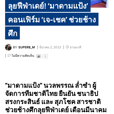
ลุยฟีฟ่าเดย์! ‘มาดามแป้ง’
คอนเฟิร์ม ‘เจ-เชค’ ช่วยช้าง
ศึก
BY
SUPERB_M
มีนาคม 2, 2023
อ่านนาที
ไม่มีความคิดเห็น
0
“มาดามแป้ง” นวลพรรณ ล่ำซำ ผู้
จัดการทีมชาติไทย ยืนยัน ชนาธิป
สรงกระสินธ์ และ สุภโชค สารชาติ
ช่วยช้างศึกลุยฟีฟ่าเดย์ เดือนมีนาคม