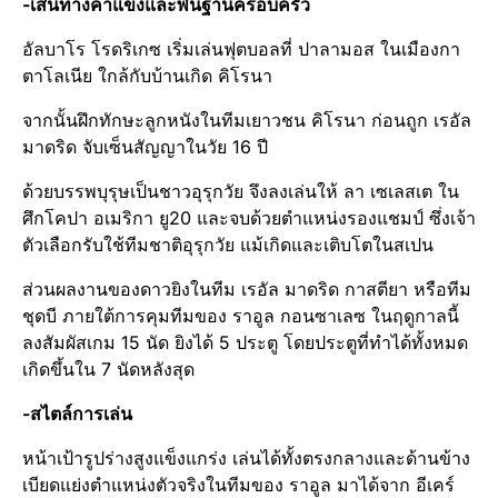
-เส้นทางค้าแข้งและพื้นฐานครอบครัว​
อัลบาโร​ โรดริเกซ​ เริ่มเล่นฟุตบอลที่ ปาลามอส​ ในเมือง​กา
ตาโลเนีย ใกล้กับบ้านเกิด​ คิโรนา​
จากนั้นฝึกทักษะลูกหนังในทีมเยาวชน​ คิโรนา​ ก่อนถูก​ เรอัล​
มาดริด​ จับเซ็นสัญญา​ในวัย​ 16​ ปี​
ด้วยบรรพบุรุษ​เป็นชาว​อุรุกวัย​ จึงลงเล่นให้​ ลา​ เซเลสเต​ ใน
ศึกโคปา​ อเมริกา​ ยู20​ และจบด้วยตำแหน่งรองแชมป์​ ซึ่งเจ้า
ตัวเลือกรับใช้ทีมชาติอุรุกวัย​ แม้เกิดและเติบโต​ในสเปน
ส่วนผลงานของดาวยิงในทีม​ เรอัล​ มาดริด​ กาสตียา​ หรือทีม
ชุดบี ภายใต้การคุมทีมของ​ ราอูล กอนซาเลซ​ ในฤดูกาล​นี้​
ลงสัมผัสเกม​ 15​ นัด ยิงได้​ 5​ ประตู​ โดยประตู​ที่ทำได้ทั้งหมด
เกิดขึ้นใน 7 นัดหลังสุด
-สไตล์​การเล่น
หน้าเป้ารูปร่างสูงแข็งแกร่ง​ เล่นได้ทั้งตรงกลางและด้านข้าง​
เบียดแย่งตำแหน่งตัวจริงในทีมของ​ ราอูล​ ​มาได้จาก​ อีเคร์