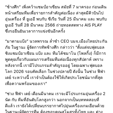
“ช้างศึก” เพิ่งคว้าแชมป์อาเซียน สมัยที่ 7 มาครอง ก่อนเดิน
หน้าเตรียมทีมเพื่อรายการสำคัญต่อเนื่อง ล่าสุดมีคิวบินไป
อุ่นเครื่อง ที่ ยูเออี พบกับ ซีเรีย วันที่ 25 มีนาคม และ พบกับ
ยูเออี วันที่ 28 มีนาคม 2566 ถ่ายทอดสดทาง AIS PLAY
ซึ่งรอยืนยันเวลาการแข่งขันอีกครั้ง
“มาดามแป้ง” นวลพรรณ ล่ำซำ CEO บมจ.เมืองไทยประกัน
ภัย ในฐานะ ผู้จัดการทัพช้างศึก กล่าวว่า “ตั้งแต่จบฟุตบอล
ชิงแชมป์อาเซียน แป้ง และ ทีมโค้ชมาโน (โพลกิ้ง) ก็มีการ
พูดคุยเกี่ยวกับแผนการเตรียมทีมต่อเนื่องทุกสัปดาห์ เพราะ
หลังจากนี้ เรามีโปรแกรมสำคัญรออยู่ โดยเฉพาะฟุตบอล
โลก 2026 รอบคัดเลือก ในช่วงปลายปี ดังนั้น ในช่วง ฟีฟ่า
เดย์ ระหว่างนี้ เราจำเป็นต้องใช้ให้เกิดประโยชน์มากที่สุด
เพื่อความพร้อมของเรา”
“ช่วง ฟีฟ่า เดย์ เดือนมีนาคม เราจะมีโปรแกรมอุ่นเครื่อง 2
นัด กับ ทีมที่อันดับโลกสูงกว่า นอกจากเป็นบททดสอบที่
ดีแล้ว เรายังได้เปลี่ยนบรรยากาศไปอุ่นเครื่องเกมเยือนด้วย
ในฐานะผู้จัดการทีม ต้องขอบคุณสโมสรทั้งไทย และ ต่าง