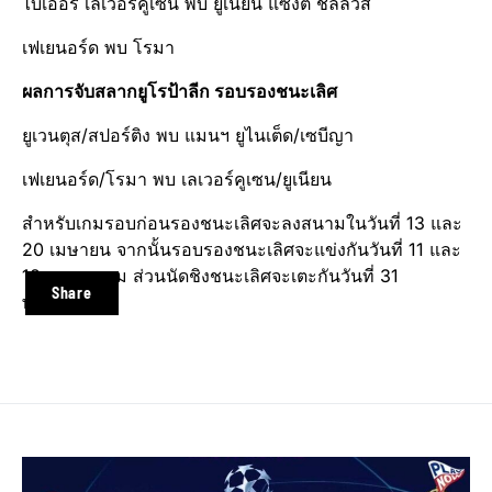
ไบเออร์ เลเวอร์คูเซน พบ ยูเนียน แซงต์ ชิลลัวส์
เฟเยนอร์ด พบ โรมา
ผลการจับสลากยูโรป้าลีก รอบรองชนะเลิศ
ยูเวนตุส/สปอร์ติง พบ แมนฯ ยูไนเต็ด/เซบีญา
เฟเยนอร์ด/โรมา พบ เลเวอร์คูเซน/ยูเนียน
สำหรับเกมรอบก่อนรองชนะเลิศจะลงสนามในวันที่ 13 และ
20 เมษายน จากนั้นรอบรองชนะเลิศจะแข่งกันวันที่ 11 และ
18 พฤษภาคม ส่วนนัดชิงชนะเลิศจะเตะกันวันที่ 31
Share
พฤษภาคม