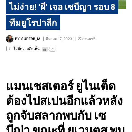
ไม่ง่าย! ‘ผี’ เจอ เซบีญา รอบ 8
ทีมยูโรปาลีก
BY
SUPERB_M
มีนาคม 17, 2023
อ่านนาที
ไม่มีความคิดเห็น
0
แมนเชสเตอร์ ยูไนเต็ด
ต้องไปสเปนอีกแล้วหลัง
ถูกจับสลากพบกับ เซ
บีญ่า ขณะที่ ยูเวนตุส พบ