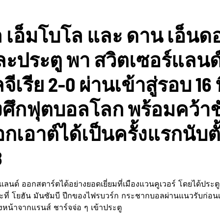
ล เอ็มโบโล และ ดาน เอ็นดอ
ะประตู พา สวิตเซอร์แลนด
ีเรีย 2-0 ผ่านเข้าสู่รอบ 16
ศึกฟุตบอลโลก พร้อมคว้า
อกเอาต์ได้เป็นครั้งแรกนับตั้
8
แลนด์ ออกสตาร์ตได้อย่างยอดเยี่ยมที่เมืองแวนคูเวอร์ โดยได้ประตูขึ
ะที่ โยฮัน มันซัมบี ปีกของไฟรบวร์ก กระชากบอลผ่านแนวรับก่อนเป
หน้าจากแรนส์ ชาร์จจ่อ ๆ เข้าประตู