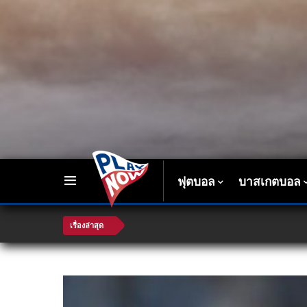
ฟุตบอล
บาสเกตบอล
เรื่องล่าสุด