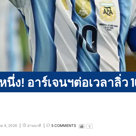
งหนึ่ง! อาร์เจนฯต่อเวลาลิ่ว
ม 4, 2026
อ่านนาที
5 COMMENTS
0