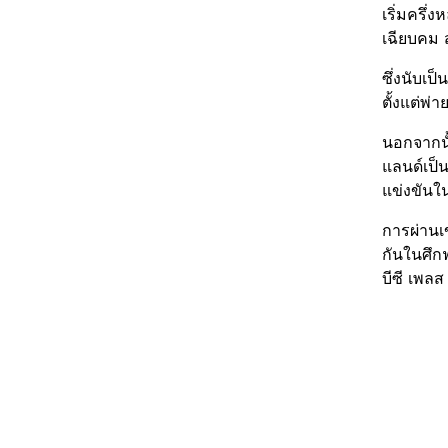
เริ่มครึ่
เฉียบคม 
ซึ่งนับเป
ตั้งแต่พ
นอกจากนั
แลนด์เป็น
แข่งขันใ
การผ่านเข
กันในศึก
บีซี เพลส