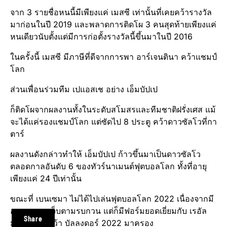
จาก 3 รายชื่อหนนี้มีเพียงแค่ เมสซี เท่านั้นที่เคยคว้ารางวัล
มาก่อนในปี 2019 และพลาดการติดโผ 3 คนสุดท้ายเพียงแค่
หนเดียวนับตั้งแต่มีการก่อตั้งรางวัลนี้ขึ้นมาในปี 2016
ในครั้งนี้ เมสซี มีภาษีที่ดีจากการพา อาร์เจนตินา คว้าแชมป์
โลก
ส่วนเพื่อนร่วมทีม เปแอสเช อย่าง เอ็มบัปเป
ก็ติดโผจากผลงานทั้งในระดับสโมสรและทีมชาติฝรั่งเศส แม้
จะได้แค่รองแชมป์โลก แต่ซัดไป 8 ประตู คว้าดาวซัลโวที่กา
ตาร์
ผลงานดังกล่าวทำให้ เอ็มบัปเป ก้าวขึ้นมาเป็นดาวซัลโว
ตลอดกาลอันดับ 6 ของทัวร์นาเมนต์ฟุตบอลโลก ทั้งที่อายุ
เพียงแค่ 24 ปีเท่านั้น
ขณะที่ เบนเซมา ไม่ได้ไปเล่นฟุตบอลโลก 2022 เนื่องจากมี
อาการบาดเจ็บตามรบกวน แต่ก็มีฟอร์มยอดเยี่ยมกับ เรอัล
Share
มาดริด จนคว้า บัลลงดอร์ 2022 มาครอง