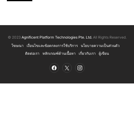
© 2023
Agnificent Platform Technologies Pte. Ltd.
All Rights Reserved.
โฆษณา
เงื่อนไขและข้อตกลงการใช้บริการ
นโยบายความเป็นส่วนตัว
ติดต่อเรา
หลักเกณฑ์ด้านเนื้อหา
เกี่ยวกับเรา
ผู้เขียน