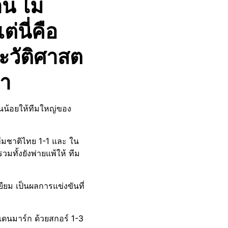
น ไม่
่นี่คือ
ระวัติศาสต​
ขา
ันน้อยให้ทีมใหญ่ของ
ทีมชาติไทย 1-1 และ ใน
มทั้งยังพ่ายแพ้​ให้ ทีม
ยม​ เป็นผลการแข่งขัน​ที่
 เดนมาร์ก ด้วยสกอร์ 1-3