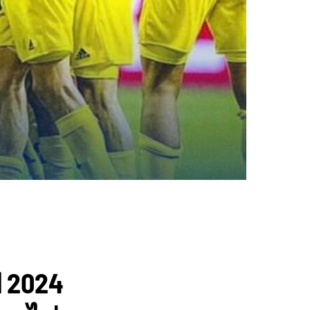
​ 2024