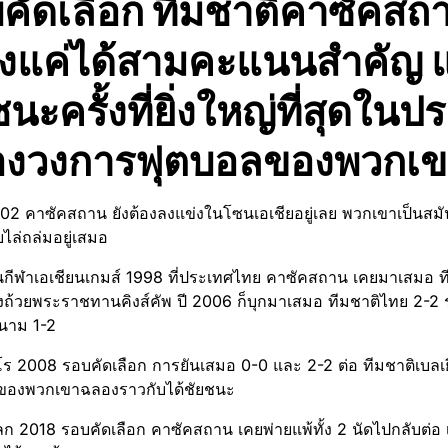
​คัดเลือก ทีมชาติคาซัคสถา
ยงแค่ได้สามคะแนนสำคัญ แต
นะ​ครั้งที่ยิ่งใหญ่​ที่สุดในป
องวงการฟุตบอล​ของพวกเ
002 คาซัคสถาน​ ยังต้องลงแข่งในโซนเอเชียอยู่เลย พวกเขาเป็นสม
ยไล่ถล่มอยู่เสมอ
นกีฬา​เอเชียนเกมส์​ 1998 ที่ประเทศไทย​ คาซัคสถาน​ เคยมาเสมอ 
ง​ถ้วย​พระราชทาน​คิงส์คัพ​ ปี 2006 ก็บุกมาเสมอ ทีมชาติ​ไทย​ 2-2 รว
นาม​ 1-2
โร​ 2008 รอบคัดเลือก​ การยันเสมอ 0-0 และ 2-2 ต่อ ทีมชาติ​เบลเยี
องพวกเขาฉลองราวกับได้ชัยชนะ
ก​ 2018 รอบคัดเลือก​ คาซัคสถาน​ เคยพ่ายแพ้ทั้ง 2 นัดไปกลับต่อ