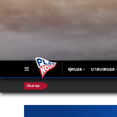
ฟุตบอล
บาสเกตบอล
เรื่องล่าสุด