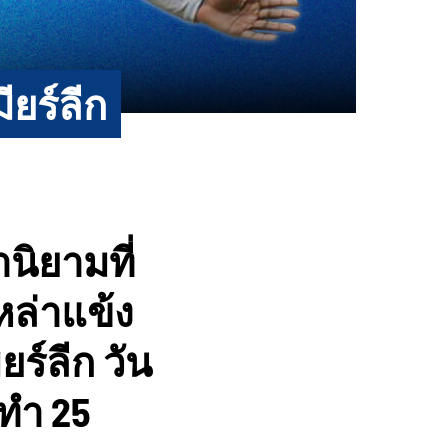
ียร์ลีก
นิยามที่
ล่าแข้ง
์​ลีก​ วัน
ำ​ 25​