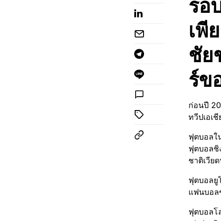
รอบ
เพี
ชัยช
ร์ข
ก่อนปี 2
ทวีปเอเชี
ฟุตบอล​ใ
ฟุตบอล​ชิ
ชาติเวียด
ฟุตบอล​ยู
แฟนบอลข
ฟุตบอล​โล