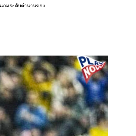
ั้นเกมระดับตำนานของ