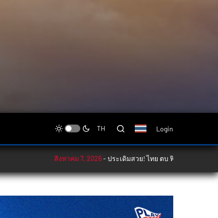
Login
TH
สิงหาคม 7, 2026
-
ประเดิมสวย! ไทย ตบ ฟิลิปปินส์ 3-0 เปิดซีวีคัพเ
ส