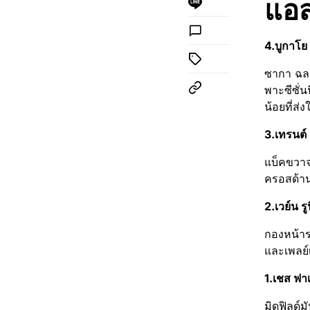
แอสซ
4.บูกาโย​ 
ซากา​ ฉลอ
พาะซีซั่นน
น้อยที่ส่งใ
3.เทรนต์​ 
แบ็คขวา
ครอสด้านข้
2.เวย์น​ รูน
กองหน้าระ
และเพลย์เ
1.เชส​ ฟาเ
มิดฟิลด์​