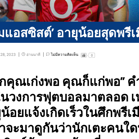
ล
มแอสซิสต์’ อายุน้อยสุดพรีเม
 28, 2023
อ่านนาที
ไม่มีความคิดเห็น
0
กคุณเก่งพอ​ คุณก็แก่พอ” คำ
ในวงการฟุตบอลมาตลอด​ เห
น้อยแจ้งเกิดเร็วในศึกพรีเมียร
เราจะมาดูกันว่านักเตะคนใดท