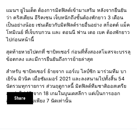
แมนฯ ยูไนเต็ด ต้องการมิดฟิลด์เข้ามาเสริม หลังจากยืนยัน
ว่า คริสเตียน อีริคเซน เจ็บหนักถึงขั้นต้องพักยาว 3 เดือน
เป็นอย่างน้อย เช่นเดียวกับมิดฟิลด์รายอื่นอย่าง สก็อตต์ แม็ค
โทมิเนย์ ที่เจ็บรบกวน และ ดอนนี ฟาน เดอ เบค ต้องพักยาว
ไปก่อนหน้านี้
สุดท้ายหวยไปตกที่ ซาบิทเซอร์ ก่อนที่ทั้งสองสโมสรจะบรรลุ
ข้อตกลง และมีการยืนยันถึงการย้ายล่าสุด
สำหรับ ซาบิทเซอร์ ย้ายจาก แอร์เบ ไลป์ซิก มาร่วมทีม บา
เยิร์น มิวนิค เมื่อซัมเมอร์ 2021 และลงสนามไปทั้งสิ้น 54
นัดรวมทุกรายการ ส่วนฤดูกาลนี้ มิดฟิลด์ทีมชาติออสเตรีย
ลงเล่นไป 15 จาก 18 เกมในบุนเดสลีกา แต่เป็นการออก
Share
สตาร์ทตัวจริงเพียง 7 นัดเท่านั้น