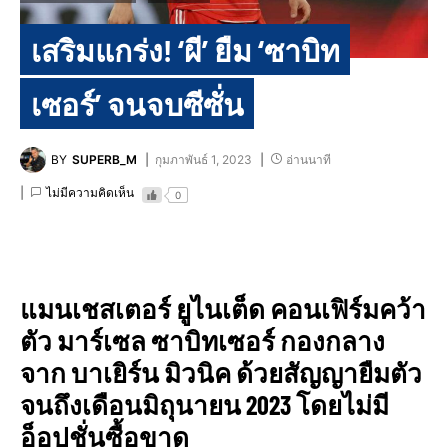
เสริมแกร่ง! ‘ผี’ ยืม ‘ซาบิท
เซอร์’ จนจบซีซั่น
BY
SUPERB_M
กุมภาพันธ์ 1, 2023
อ่านนาที
ไม่มีความคิดเห็น
0
แมนเชสเตอร์ ยูไนเต็ด คอนเฟิร์มคว้า
ตัว มาร์เซล ซาบิทเซอร์ กองกลาง
จาก บาเยิร์น มิวนิค ด้วยสัญญายืมตัว
จนถึงเดือนมิถุนายน 2023 โดยไม่มี
อ็อปชั่นซื้อขาด