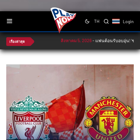
Login
TH
สิงหาคม 5, 2026
-
แฟนต้อนรับอบอุ่น! ‘ซาลา
เรื่องล่าสุด