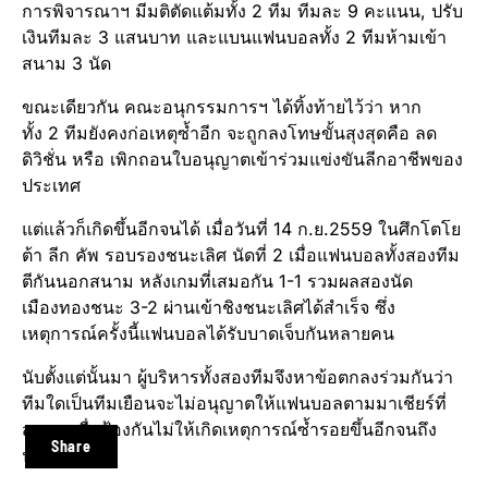
การพิจารณาฯ มีมติตัดแต้มทั้ง 2 ทีม ทีมละ 9 คะแนน, ปรับ
เงินทีมละ 3 แสนบาท และแบนแฟนบอลทั้ง 2 ทีมห้ามเข้า
สนาม 3 นัด
ขณะเดียวกัน คณะอนุกรรมการฯ ได้ทิ้งท้ายไว้ว่า หาก
ทั้ง 2 ทีมยังคงก่อเหตุซ้ำอีก จะถูกลงโทษขั้นสุงสุดคือ ลด
ดิวิชั่น หรือ เพิกถอนใบอนุญาตเข้าร่วมแข่งขันลีกอาชีพของ
ประเทศ
แต่แล้วก็เกิดขึ้นอีกจนได้ เมื่อวันที่ 14 ก.ย.2559 ในศึกโตโย
ต้า ลีก คัพ รอบรองชนะเลิศ นัดที่ 2 เมื่อแฟนบอลทั้งสองทีม
ตีกันนอกสนาม หลังเกมที่เสมอกัน 1-1 รวมผลสองนัด
เมืองทองชนะ 3-2 ผ่านเข้าชิงชนะเลิศได้สำเร็จ ซึ่ง
เหตุการณ์ครั้งนี้แฟนบอลได้รับบาดเจ็บกันหลายคน
นับตั้งแต่นั้นมา ผู้บริหารทั้งสองทีมจึงหาข้อตกลงร่วมกันว่า
ทีมใดเป็นทีมเยือนจะไม่อนุญาตให้แฟนบอลตามมาเชียร์ที่
สนาม เพื่อป้องกันไม่ให้เกิดเหตุการณ์ซ้ำรอยขึ้นอีกจนถึง
Share
ปัจจุบัน