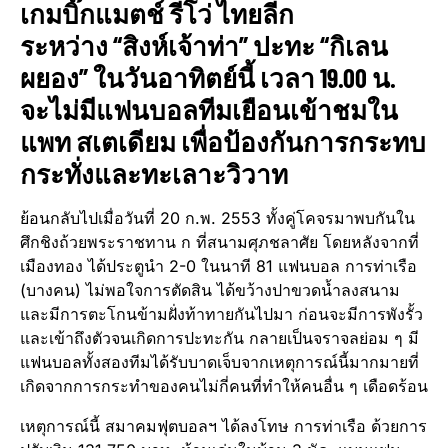
เกมบิ๊กแมตช์ รีโว่ ไทยลีก
ระหว่าง “สิงห์เจ้าท่า” ปะทะ “กิเลน
ผยอง” ในวันอาทิตย์นี้ เวลา 19.00 น.
จะไม่มีแฟนบอลทีมเยือนเข้าชมใน
แพท สเตเดียม เพื่อป้องกันการกระทบ
กระทั่งและทะเลาะวิวาท
ย้อนกลับไปเมื่อวันที่ 20 ก.พ. 2553 ทั้งคู่โคจรมาพบกันใน
ศึกชิงถ้วยพระราชทาน ก ที่สนามศุภชลาศัย โดยหลังจากที่
เมืองทอง ได้ประตูนำ 2-0 ในนาที 81 แฟนบอล การท่าเรือ
(บางคน) ไม่พอใจการตัดสิน ได้ขว้างปาขวดน้ำลงสนาม
และมีการตะโกนข้ามฝั่งท้าทายกันไปมา ก่อนจะมีการพังรั้ว
และเข้าถึงตัวจนเกิดการปะทะกัน กลายเป็นจราจลย่อม ๆ มี
แฟนบอลทั้งสองทีมได้รับบาดเจ็บจากเหตุการณ์นี้มากมายที่
เกิดจากการกระทำของคนไม่กี่คนที่ทำให้คนอื่น ๆ เดือดร้อน
เหตุการณ์นี้ สมาคมฟุตบอลฯ ได้ลงโทษ การท่าเรือ ด้วยการ