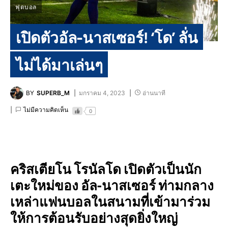
ฟุตบอล
เปิดตัวอัล-นาสเซอร์! ‘โด’ ลั่น
ไม่ได้มาเล่นๆ
BY
SUPERB_M
มกราคม 4, 2023
อ่านนาที
ไม่มีความคิดเห็น
0
คริสเตียโน โรนัลโด เปิดตัวเป็นนัก
เตะใหม่ของ อัล-นาสเซอร์ ท่ามกลาง
เหล่าแฟนบอลในสนามที่เข้ามาร่วม
ให้การต้อนรับอย่างสุดยิ่งใหญ่