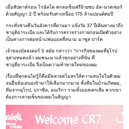
เมื่อสัปดาห์ก่อน โรนัลโด ตกลงเซ็นฟรีย้ายซบ อัล-นาสเซอร์
ด้วยสัญญา 2 ปี พร้อมรับค่าเหนื่อย 175 ล้านปอนด์ต่อปี
กระทั่งช่วงคืนวันอังคารที่ผ่านมา แข้งวัย 37 ปีเดินทางมาถึง
ซาอุดิอาระเบีย และได้รับการตรวจร่างกายก่อนเปิดตัวอย่าง
เป็นทางการต่อหน้าแฟนบอลที่สนาม มาซูล ปาร์ค
เจ้าของบัลลงดอร์ 5 สมัย กล่าวว่า “ภารกิจของผมที่ยุโรป
ลุล่วงหมดแล้ว ผมชนะมาแล้วทุกอย่างที่นั่น ที่
ซาอุดีอาระเบีย จึงเป็นความท้าทายใหม่ของผม
​เรื่องที่ทุกคนไม่รู้ก็คือมีหลายสโมสรให้ความสนใจในตัวผม
จนยื่นข้อเสนอเข้ามาให้เลือกมากมาย ทั้งทีมในบ้านเกิดผม,
ทีมจากยุโรป, บราซิล, อเมริกา รวมทั้งออสเตรเลีย พวกเขา
ต้องการลายเซ็นของผมในสัญญา