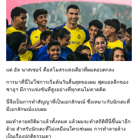
​แต่ อัล นาสเซอร์ คือสโมสรแห่งเดียวที่ผมตอบตกลง
​การมาที่นี่ไม่ใช่การเริ่มต้นวันสิ้นสุดของผม ฟุตบอลลีกของ
ซาอุฯ มีการแข่งขันที่สูงอย่างที่ทุกคนไม่คาดคิด
​นี่จึงเป็นการทำสัญญาที่เป็นเอกลักษณ์ ซึ่งเหมาะกับนักเตะที่
มีเอกลักษณ์แบบผม
​ผมทำลายสถิติมาแล้วทั้งหมด แล้วผมจะทำสถิติที่นี่ขึ้นมาอีก
ด้วย สำหรับนักเตะที่ไม่เหมือนใครเช่นผม การทำลายล้าง
เป็นเรื่องปกติธรรมดา