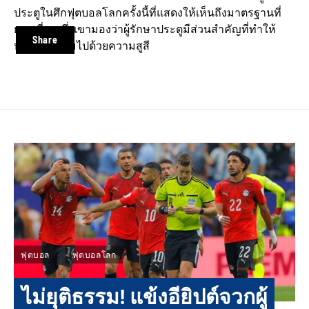
ประตูในศึกฟุตบอลโลกครั้งนี้ที่แสดงให้เห็นถึงมาตรฐานที่
ยอดเยี่ยม ซึ่งเขามองว่าผู้รักษาประตูมีส่วนสำคัญที่ทำให้
Share
หลายเกมเต็มไปด้วยความสูสี
ฟุตบอล
ฟุตบอลโลก
ไม่ยุติธรรม! แข้งอียิปต์จวกผู้