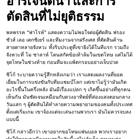
อาร์เจนตินา และการ
ตัดสินที่ไม่ยุติธรรม
พลพรรค “ฟาโรห์” แสดงความไม่พอใจต่อผู้ตัดสิน ฟรอง
ซัวส์ เลอ เตกซิเยร์ และทีมงานจากฝรั่งเศส ที่ตัดสินค้าน
สายตาหลายจังหวะ ทั้งริบประตูที่เขายิงได้ในทีแรก รวมถึง
จังหวะที่ โม ซาลาห์ โดนสกัดข้อเท้าล้มในเขตโทษ แต่ไม่ได้
จุดโทษในช่วงท้าย ก่อนทีมจะแพ้ตกรอบอย่างเจ็บปวด
ซิโก้ ระบายความรู้สึกหลังเกมว่า เราแสดงผลงานที่ยอด
เยี่ยมในการแข่งขันกับทีมแชมป์โลก แต่เขาไม่รู้ว่ามันเกิด
อะไรขึ้นในครึ่งหลัง มันมีเรื่องแปลก ๆ เกิดขึ้นอย่างที่ทุกคน
เห็นกัน มันชัดเจนเหมือนกับดวงอาทิตย์ที่ส่องแสงตอนกลาง
วันแสก ๆ ผู้ตัดสินได้ทำลายความพยายามของคนทั้งประเทศ
ตั้งแต่เริ่มเกม เขาจ้องแต่จะเล่นงานพวกเรา มันไม่ควรจบลง
แบบนี้
ซิโก้ กล่าวอีกว่า เขาอยากขอโทษแฟนบอล พวกเราอยาก
ทำให้พวกเขามีความสุขในวันนี้แต่ไม่สำเร็จ สาบานต่อ