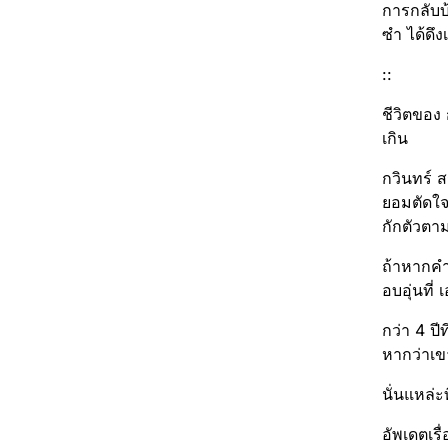
การกลับบ้
ซำ​ ได้ดึ
::
ชีวิตของ 
เกิน
กวินทร์ ส
ยอมตัดใจไ
กักตัวตา
ถ้าหากคำ
อบอุ่น​ที
กว่า 4 ปี
หากว่าเขา
นั่นแหล่
อัพเดตเรื