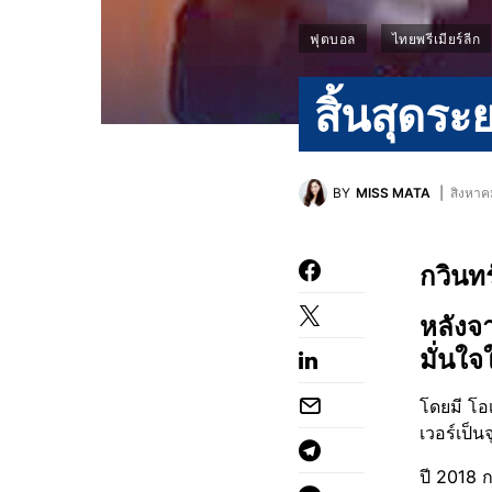
ฟุตบอล
ไทยพรีเมียร์ลีก
สิ้นสุดร
BY
MISS MATA
สิงหาค
กวินทร
หลังจา
มั่นใจ
โดยมี โอเ
เวอร์เป็
ปี 2018 ก