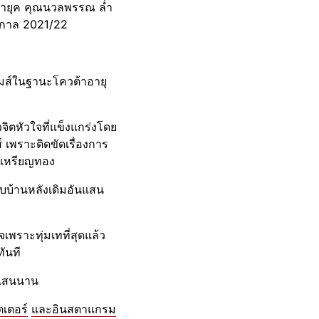
าท่ายุค คุณนวลพรรณ​ ล่ำ
ดูกาล​ 2021/22
เกมส์ในฐานะโควต้า​อายุ
จิตหัวใจที่แข็งแกร่งโดย
​ เพราะติดขัดเรื่องการ
ิงเหรียญทอง
ับบ้านหลังเดิมอันแสน
จเพราะทุ่มเทที่สุดแล้ว
ทันที
านแสนนาน
ตเตอร์
และอินสตาแกรม