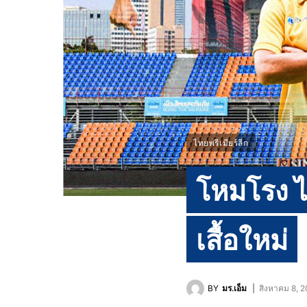
ไทยพรีเมียร์ลีก
โหมโรง ไท
เสื้อใหม่
BY
มร.เอ็ม
สิงหาคม 8, 