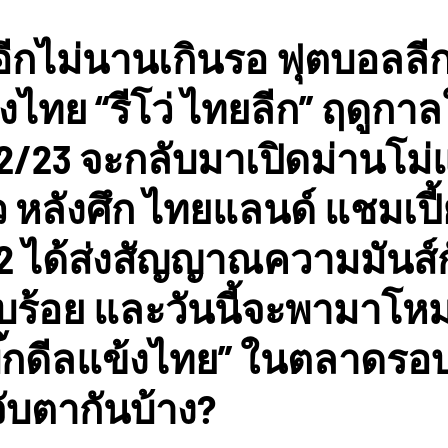
ีกไม่นานเกินรอ ฟุตบอลลีก
องไทย “รีโว่ ไทยลีก” ฤดูกาล
2/23 จะกลับมาเปิดม่านโม่แ
ว หลังศึก ไทยแลนด์ แชมเปี้
2 ได้ส่งสัญญาณความมันส์
ยบร้อย และวันนี้จะพามาโหม
บิ๊กดีลแข้งไทย” ในตลาดรอบน
จับตากันบ้าง?