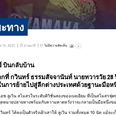
ะยะทาง
ม 10, 2022
อ่านนาที
ไม่มีความคิดเห็น
0
์ บินกลับบ้าน
กที่ กวินทร์​ ธรรมสัจจานันท์​ นายทวารวัย 2
ในการย้ายไปสู่ลีกต่างประเทศ​ด้วยฐานะมือหนึ
อช ลูเวิน สโมสรในระดับดิวิชั่น​สองของเบลเยียม​ ที่เป็นสโมสรฟุ
นจุดหมายปลายทาง​พร้อมกับความคาดหวังว่าจะกลายเป็น​มือหนึ่งของท
วินทร์ ได้ลงเป็นตัวจริงเฝ้าเสาให้ ลูเวิน รวมทั้งหมด 10 นัด แม้จะ