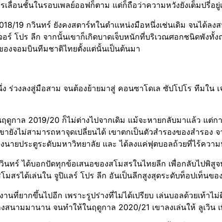
รเลื่อนชั้น​ในรอบเพลย์ออฟ​ก็ตาม แต่ก็ถือว่าความหวังยังเต็มปรี่อยู่
2018/19 กวินทร์ ยังคงสตาร์​ทในตำแหน่งมือหนึ่งเช่นเดิม จนได้
ร์​ โปร ลีก จากนั้นเขาก็เกิดบาดเจ็บหนักที่บริเวณศอกชนิดพังทั้งฤ
ของจอมบินทีมชาติไทยตั้งแต่นั้นเป็นต้นมา
ึ่ง ร่วงลงสู่มือสาม จนต้องย้ายมาสู่ คอนซาโดเล ซัปโปโร ทีมใน เจ
ในฤดูกาล​ 2019/20 ก็ไม่ต่างไปจากเดิม แม้จะหายกลับมาแล้ว แต่
เขายังไม่สามารถหาจุดเปลี่ยน​ได้ เขาตกเป็นตัวสำรองของสำรอง จาก
นายประตูระดับมหาวิทยาลัย และ ได้ลงแค่ฟุตบอล​ถ้วยที่ไร้ความหม
วินทร์ ได้บอกปัดทุกข้อเสนอของสโมสรในไทยลีก เพื่อกลับไปพิสูจน์​ตั
นี้สโมสรได้เล่นใน จูปิแลร์ โปร ลีก อันเป็นลีกสูงสุดระดับท็อปเท็น​ขอ
็นงานที่ยากขึ้นไปอีก เพราะรูปร่างที่ไม่ได้เปรียบ เล่นบอลด้วยเท้าไม่
สนามมานาน จนทำให้ในฤดูกาล​ 2020/21 เขาลงเล่นให้ ลูเวิน เพ