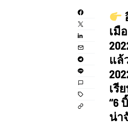
อ
เมื
202
แล้
202
เรี
“6 
น่า