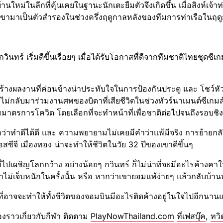
านใหม่ในลีกที่คุ้นเคยในฐานะนักเตะยืมตัวจึงเกิดขึ้น เมื่อสิงห์เจ้
งเขามาเป็นตัวสำรองในช่วงครึ่ง​ฤดูกาล​หลัง​ของทีมการท่าเรือในฤ
กวินทร์ เริ่มดีขึ้นเรื่อยๆ เมื่อได้รับโอกาสที่ดีจากทีมชาติไทยชุดซี
ร้างผลงานที่ค่อนข้างน่าประทับใจในการป้องกัน​ประตู​ และ โชว์​หัว
ม่กลับมาร่วมงานศพของบิดาที่เสียชีวิตในช่วงทัวร์นาเมนต์​ซีเกมส์
มมาตรการ​โควิด โดยเลือกที่จะทำหน้าที่เพื่อชาติต่อไปจนถึงรอบช
ว่าทำดีได้ดี และ ความพยายาม​ไม่เคยมีคำว่าแพ้มีจริง การย้ายกล
่ เอสซีจี เมืองทอง น่าจะทำให้ชีวิตในวัย 32 ปีของเขาดีขึ้นๆ
ที่ไปเผชิญ​โลกกว้าง อย่างน้อยๆ กวินทร์ ก็ไม่น่าที่จะมีอะไรค้างคาใ
ไม่เจ็บหนักในครั้งนั้น หรือ หากว่าเขายอมแพ้ง่ายๆ แล้วกลับบ้าน
ะที่อาจจะทำให้ทั้งชีวิตของจอมบินมีอะไรติดค้างอยู่ในใจไปอีกน
่องราวเกี่ยวกับกีฬา ติดตาม
PlayNowThailand.com
ที่เฟสบุ๊ค
,
ทวิ