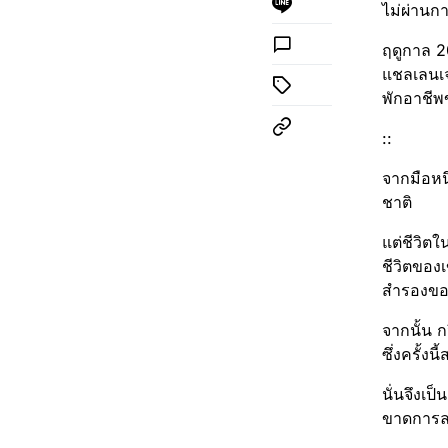
ไม่ผ่านกา
ฤดูกาล​ 
แชลเลนเจอ
พักอาชีพ
::
จากมือหน
ชาติ
แต่ชีวิต
ชีวิตของ
สำรองของ
จากนั้น ก
ซึ่งครั้ง
นั่นจึงเป
ขาดการลง