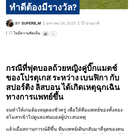
ทำดีต้องมีรางวัล?
BY
SUPERB_M
มกราคม 24, 2023
อ่านนาที
ไม่มีความคิดเห็น
0
กรณีที่ฟุตบอล​ถ้วยหญิงคู่บิ๊กแมต​ช์
ของโปรตุเกส​ ระหว่าง เบนฟิกา กับ
สปอร์ต​ิง ลิสบอน ได้เกิดเหตุฉุกเฉิน​
ทางการแพทย์​ขึ้น
จนทำให้เกมต้องหยุดลงชั่วครู่ เพื่อให้ทีมแพทย์​ของทั้งสอง
สโมสรเข้าไปดูแลแฟนบอลผู้ประสบเหตุ​
แล้วเมื่อสถานการณ์​ดีขึ้น ทีมแพทย์​เดินกลับมาที่จุดของตน