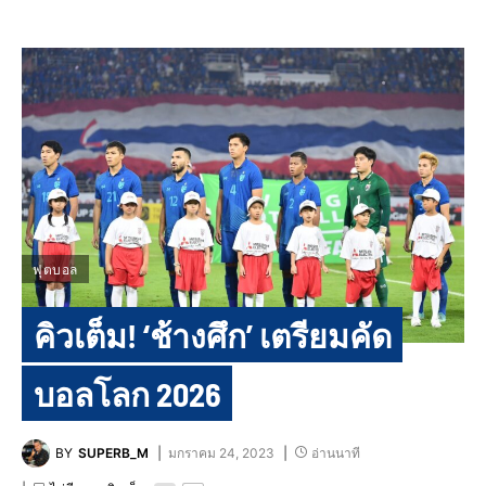
ฟุตบอล
คิวเต็ม! ‘ช้างศึก’ เตรียมคัด
บอลโลก 2026
BY
SUPERB_M
มกราคม 24, 2023
อ่านนาที