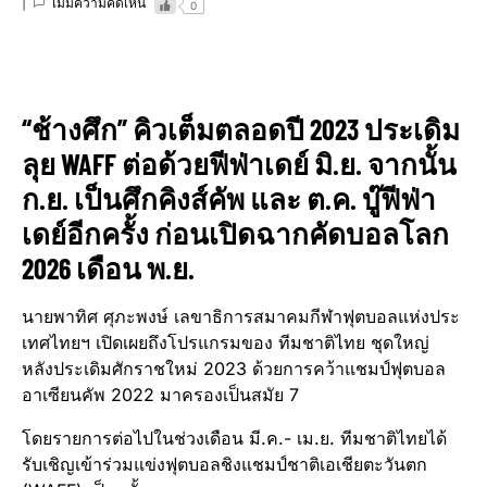
ไม่มีความคิดเห็น
0
“ช้างศึก” คิวเต็มตลอดปี 2023 ประเดิม
ลุย WAFF ต่อด้วยฟีฟ่าเดย์ มิ.ย. จากนั้น
ก.ย. เป็นศึกคิงส์คัพ และ ต.ค. บู๊ฟีฟ่า
เดย์อีกครั้ง ก่อนเปิดฉากคัดบอลโลก
2026 เดือน พ.ย.
นายพาทิศ ศุภะพงษ์ เลขาธิการสมาคมกีฬาฟุตบอลแห่งประ
เทศไทยฯ เปิดเผยถึงโปรแกรมของ ทีมชาติไทย ชุดใหญ่
หลังประเดิมศักราชใหม่ 2023 ด้วยการคว้าแชมป์ฟุตบอล
อาเซียนคัพ 2022 มาครองเป็นสมัย 7
โดยรายการต่อไปในช่วงเดือน มี.ค.- เม.ย. ทีมชาติไทยได้
รับเชิญเข้าร่วมแข่งฟุตบอลชิงแชมป์ชาติเอเชียตะวันตก