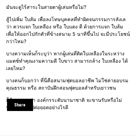
มันจะดูไร้สาระในสายตาผู้เล่นหรือไม่?
สู้ไปเพิ่ม ใบส้ม เพื่อลงโทษบุคคล​ที่ทำผิดจนกรรมการลังเล
ว่า ควรแจก ใบเหลือง หรือ ใบแดง ดี ด้วยการแจก ใบส้ม
เพื่อให้ออกไปกักตัวที่ข้างสนาม 5 นาทีขึ้นไป จะมีประโยชน์​
กว่าไหม?
บางความเห็น​ก็ระบุว่า หากผู้เล่นที่ติดใบเหลืองในระหว่าง
แมตช์​ทำคุณงามความดี ใบขาว สามารถล้าง ใบเหลือง ได้
เลยไหม?
บางคนก็บอกว่า ที่นี่คือสนามฟุตบอล​อาชีพ ไม่ใช่ค่ายอบรม
คุณธรรม หรือ สถาบันฝึกสอนฟุตบอลสำหรับเยาวชน
ก็ต้องตามดูว่า องค์กร​ระดับนานาชาติ​ จะขานรับหรือไม่
Share
หรือ จะนำไปต่อยอดอย่างไรดี