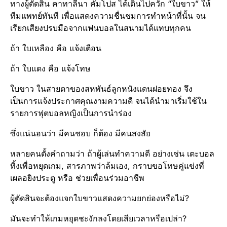
ทางผู้ตัดสิน คาทาลีนา คัมโปส ได้เดินไปควัก “ใบขาว” ให้
ทีมแพทย์​ทันที เพื่อแสดงความชื่นชม​การทำหน้าที่นั้น จน
เรียกเสียงปรบมือจากแฟนบอลในสนามได้แทบทุกคน
ถ้า ใบเหลือง คือ แจ้งเตือน​
ถ้า ใบแดง คือ แจ้งโทษ
ใบขาว ในสายตาของสหพันธ์​ลูกหนังแดนฝอยทอง จึง
เป็นการแจ้งประกาศ​คุณงามความดี จนได้นำมาเริ่มใช้ใน
รายการฟุตบอล​หญิงเป็นการนำร่อง
ซึ่งแน่นอนว่า มีคนชอบ ก็ต้อง มีคนสงสัย
หลายคนตั้งคำถามว่า ถ้าผู้เล่นทำความดี อย่างเช่น เตะบอล
ทิ้งเพื่อหยุดเกม, สารภาพว่าล้มเอง, กราบขอโทษ​คู่แข่งที่
เผลอยิงประตู​ หรือ ช่วยเพื่อนร่วมอาชีพ
ผู้ตัดสินจะต้องแจกใบขาวแสดงความยกย่องหรือไม่?
มันจะทำให้เกมหยุดชะงักลงโดยเสียเวลาหรือเปล่า?