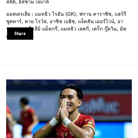
สลิตี, อิสซาม เจบาลี
ออสเตรเลีย : แมทธิว ไรอัน (GK), ฟราน คาราซิช, แฮร์รี
ซูตทาร์, คาย โรว์ส, อาซิซ เบฮิช, แจ็คสัน เออร์ไวน์, อา
รอน มอย, ไรลีย์ แม็คกรี, แมทธิว เลคกี, เคร็ก กู๊ดวิน, มิต
Share
เชลล์ ดุ๊ก