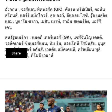
อังกฤษ : จอร์แดน พิคฟอร์ด (GK), คีแรน ทริปเปียร์, จอห์น
สโตนส์, แฮร์รี แม็กไกวร์, ลุค ชอว์, ดีแคลน ไรซ์, จู๊ด เบลลิง
แฮม, บูกาโย ซากา, เมสัน เมาท์, ราฮีม สเตอร์ลิง, แฮร์รี
เคน
สหรัฐอเมริกา : แมตต์ เทอร์เนอร์ (GK), แซร์จินโญ เดสต์,
วอล์คเกอร์ ซิมเมอร์แมน, ทิม รีม, แอนโทนี โรบินสัน, ยูนุส
มูซาห์, ไทเลอร์ อดัมส์, เวสตัน แม็คเคนนี, คริสเตียน พูลิ
Share
ซิช, ฮาจิ ไรท์, ทิโมธี เวอาห์