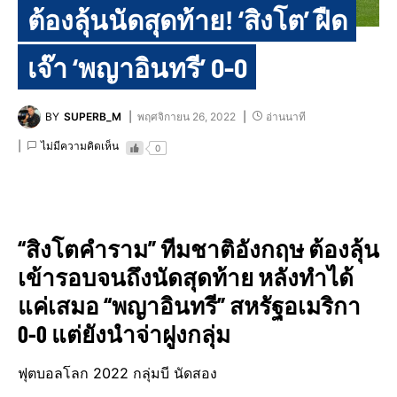
ต้องลุ้นนัดสุดท้าย! ‘สิงโต’ ฝืด
เจ๊า ‘พญาอินทรี’ 0-0
BY
SUPERB_M
พฤศจิกายน 26, 2022
อ่านนาที
ไม่มีความคิดเห็น
0
“สิงโตคำราม” ทีมชาติอังกฤษ ต้องลุ้น
เข้ารอบจนถึงนัดสุดท้าย หลังทำได้
แค่เสมอ “พญาอินทรี” สหรัฐอเมริกา
0-0 แต่ยังนำจ่าฝูงกลุ่ม
ฟุตบอลโลก 2022 กลุ่มบี นัดสอง