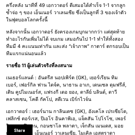
ครึ่งหลัง นาทีที่ 49 เอกวาดอร์ ตีเสมอได้สำเร็จ 1-1 จากลูก
ซ้ำจ่อ ๆ ของ เอ็นเนอร์ วาเลนเซีย ซึ่งเป็นลูกที่ 3 ของเจ้าตัว
ในฟุตบอลโลกครั้งนี้
หลังจากนั้น เอกวาดอร์ ยังครองเกมบุกมากกว่า แต่สุดท้าย
ทำอะไรกันเพิ่มไม่ได้ จบเกม เสมอกันไป 1-1 ทำให้ทั้งสอง
ทีมมี 4 คะแนนเท่ากัน และส่ง “เจ้าภาพ” กาตาร์ ตกรอบเป็น
ทีมแรกแน่นอนแล้ว
รายชื่อ 11 ผู้เล่นตัวจริงที่ลงสนาม
เนเธอร์แลนด์ : อันดรีส นอปเพิร์ต (GK), เยอร์เรียน ทิม
เบอร์, เฟอร์กิล ฟาน ไดจ์ค, นาธาน อาเก, เดนเซล ดุมฟรีส์,
เติน คูปไมเนอร์ส, แฟรงกี เดอ ยอง, ดาลีย์ บลินด์, ดาวี
คลาสเซน, โคดี กัคโป, สตีเวน เบิร์กไวจ์น
เอกวาดอร์ : เฮอร์นาน กาลินเดซ (GK), อังเคโล เปรเซียโด,
เฟลิกซ์ ตอร์เรส, ปิเอโร อินคาพิเอ, แจ็คสัน โปโรโซ, เพอร์
วิส เอสตูปิญาน, กอนซาโล พลาตา, เจ็กสัน เมนเดส, มอย
Share
เซส ไซเซโด, เอ็นเนอร์ วาเลนเซีย, ไมเคิล เอสตราดา