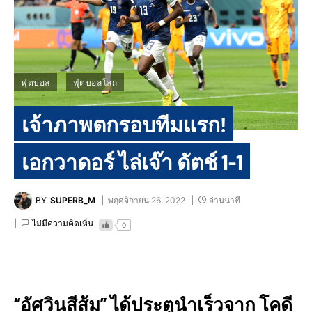
ฟุตบอล
ฟุตบอลโลก
เจ้าภาพตกรอบทีมแรก!
เอกวาดอร์ ไล่เจ๊า ดัตช์ 1-1
BY
SUPERB_M
พฤศจิกายน 26, 2022
อ่านนาที
ไม่มีความคิดเห็น
0
“อัศวินสีส้ม” ได้ประตูนำเร็วจาก โคดี