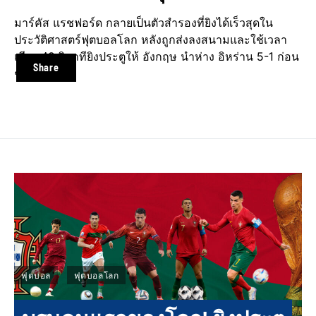
มาร์คัส แรชฟอร์ด กลายเป็นตัวสำรองที่ยิงได้เร็วสุดใน
ประวัติศาสตร์ฟุตบอลโลก หลังถูกส่งลงสนามและใช้เวลา
เพียง 49 วินาทียิงประตูให้ อังกฤษ นำห่าง อิหร่าน 5-1 ก่อน
Share
ชนะไป 6-2
ฟุตบอล
ฟุตบอลโลก