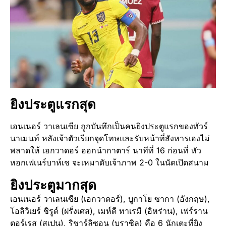
ยิงประตูแรกสุด
เอนเนอร์ วาเลนเซีย ถูกบันทึกเป็นคนยิงประตูแรกของทัวร์
นาเมนท์ หลังเจ้าตัวเรียกจุดโทษและรับหน้าที่สังหารเองไม่
พลาดให้ เอกวาดอร์ ออกนำกาตาร์ นาทีที่ 16 ก่อนที่ หัว
หอกเฟเนร์บาห์เช จะเหมาดับเจ้าภาพ 2-0 ในนัดเปิดสนาม
ยิงประตูมากสุด
เอนเนอร์ วาเลนเซีย (เอกวาดอร์), บูกาโย ซากา (อังกฤษ),
โอลิวิเยร์ ชิรูด์ (ฝรั่งเศส), เมห์ดี ทาเรมี (อิหร่าน), เฟร์ราน
ตอร์เรส (สเปน), ริชาร์ลิซอน (บราซิล) คือ 6 นักเตะที่ยิง