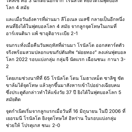
โคลเซ่ คือ 3 นักเตะนอกจาก โรนัลโด้ ที่ยิงได้ในฟุตบอล
โลก 4 สมัย
และเมื่อวันอังคารที่ผ่านมา ลีโอเนล เมสซี กลายเป็นอีกหนึ่ง
คนที่ยิงได้ในฟุตบอลโลก 4 สมัย จากลูกจุดโทษในเกมที่
อาร์เจนตินา แพ้ ซาอุดิอาระเบีย 2-1
จนกระทั่งเมื่อคืนวันพฤหัสที่ผ่านมา โรนัลโด ออกสตาร์ตตัว
จริงพร้อมสวมปลอกแขนกัปตันทัพ “ฝอยทอง” ลงเล่นฟุตบอล
โลก 2022 รอบแบ่งกลุ่ม กลุ่มจี นัดแรก เฉือนชนะ กานา 3-
2
โดยเกมช่วงนาทีที่ 65 โรนัลโด โดน โมฮาเหม็ด ซาลิซู ขัด
ขาล้มได้จุดโทษ แล้วลุกขึ้นมาสังหารเข้าไปอย่างเฉียบคม
ซึ่งประตูดังกล่าวทำให้แข้งวัย 37 ปี ยิงได้ในฟุตบอลโลก 5
สมัยติด
จุดกำเนิดเริ่มจากลูกแรกเมื่อวันที่ 16 มิถุนายน ในปี 2006 ที่
เยอรมนี โรนัลโด ยิงจุดโทษใส่ อิหร่าน ในรอบแบ่งกลุ่ม
ช่วยให้ โปรตุเกส ชนะ 2-0