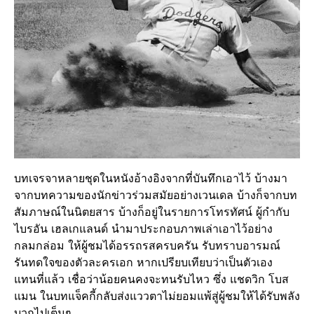
บทเจรจาหลายชุดในหนังอ้างอิงจากที่บันทึกเอาไว้ บ้างมา
จากบทความของนักข่าวร่วมสมัยอย่างเวนเดล บ้างก็จากบท
สัมภาษณ์ในนิตยสาร บ้างก็อยู่ในรายการโทรทัศน์ ผู้กำกับ
ไบรอัน เฮลเกแลนด์ นำมาประกอบภาพเล่าเอาไว้อย่าง
กลมกล่อม ให้ผู้ชมได้อรรถรสครบครัน รับทราบอารมณ์
รันทดใจของตัวละครเอก หากเปรียบเทียบว่าเป็นตัวเอง
แทนที่แล้ว เชื่อว่าน้อยคนคงจะทนรับไหว ซึ่ง แชดวิก โบส
แมน ในบทแจ็คกี้กลับส่งแววตาไม่ยอมแพ้สู่ผู้ชมให้ได้รับพลัง
บวกไปเต็มๆ