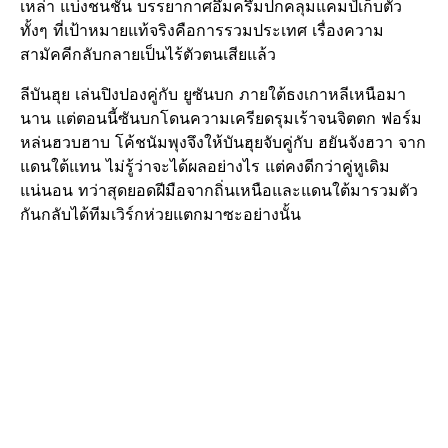
เหล่า แบ่งชนชั้น บรรยากาศอึมครึมปกคลุมแคมป์เก็บตัว
ทั้งๆ ที่เป้าหมายแท้จริงคือการรวมประเทศ เรื่องความ
สามัคคีกลับกลายเป็นไร้ตัวตนเสียแล้ว
ลีบันฮุย เล่นปิงปองคู่กับ ยูซันบก ภายใต้ธงเกาหลีเหนือมา
นาน แต่ตอนนี้ซันบกโดนความเครียดรุมเร้าจนจิตตก ฟอร์ม
หล่นฮวบฮาบ โค้ชนัมพุงจึงให้บันฮุยจับคู่กับ ฮยันจังฮวา จาก
แดนใต้แทน ไม่รู้ว่าจะได้ผลอย่างไร แต่คงดีกว่าคู่หูเดิม
แน่นอน ทว่าสุดยอดฝีมือจากถิ่นเหนือและแดนใต้มารวมตัว
กันกลับได้ทีมเวิร์กห่วยแตกมาซะอย่างนั้น