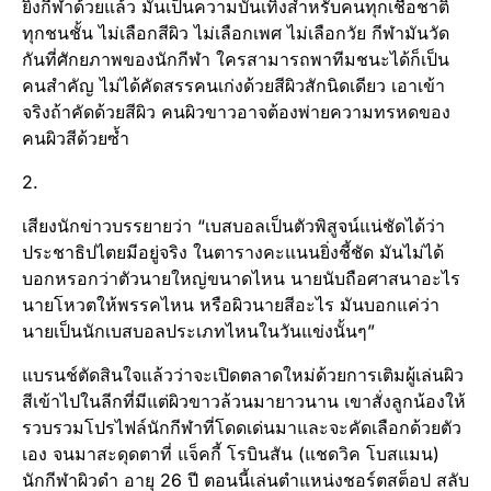
ยิ่งกีฬาด้วยแล้ว มันเป็นความบันเทิงสำหรับคนทุกเชื้อชาติ
ทุกชนชั้น ไม่เลือกสีผิว ไม่เลือกเพศ ไม่เลือกวัย กีฬามันวัด
กันที่ศักยภาพของนักกีฬา ใครสามารถพาทีมชนะได้ก็เป็น
คนสำคัญ ไม่ได้คัดสรรคนเก่งด้วยสีผิวสักนิดเดียว เอาเข้า
จริงถ้าคัดด้วยสีผิว คนผิวขาวอาจต้องพ่ายความทรหดของ
คนผิวสีด้วยซ้ำ
2.
เสียงนักข่าวบรรยายว่า “เบสบอลเป็นตัวพิสูจน์แน่ชัดได้ว่า
ประชาธิปไตยมีอยู่จริง ในตารางคะแนนยิ่งชี้ชัด มันไม่ได้
บอกหรอกว่าตัวนายใหญ่ขนาดไหน นายนับถือศาสนาอะไร
นายโหวตให้พรรคไหน หรือผิวนายสีอะไร มันบอกแค่ว่า
นายเป็นนักเบสบอลประเภทไหนในวันแข่งนั้นๆ”
แบรนช์ตัดสินใจแล้วว่าจะเปิดตลาดใหม่ด้วยการเติมผู้เล่นผิว
สีเข้าไปในลีกที่มีแต่ผิวขาวล้วนมายาวนาน เขาสั่งลูกน้องให้
รวบรวมโปรไฟล์นักกีฬาที่โดดเด่นมาและจะคัดเลือกด้วยตัว
เอง จนมาสะดุดตาที่ แจ็คกี้ โรบินสัน (แชดวิค โบสแมน)
นักกีฬาผิวดำ อายุ 26 ปี ตอนนี้เล่นตำแหน่งชอร์ตสต็อป สลับ