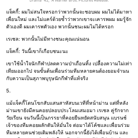
Drama “42,” A Warner Bros. Pictures Release.
แจ็คกี้: ผมไม่สนใจหรอกว่าพวกนั้นจะชอบผม ผมไม่ได้มาหา
เพื่อนใหม่ และไม่แคร์ด้วยซ้ำว่าพวกเขาจะเคารพผม ผมรู้จัก
ตัวเองดี ผมเคารพตัวเอง พวกนั้นชนะผมไม่ได้หรอก
เรเชล: พวกนั้นไม่มีทางชนะคุณแน่นอน
แจ็คกี้: วันนี้เขาก็เกือบชนะนะ
เขาใช้น้ำใจนักกีฬาปลดความป่าเถื่อนทิ้ง เปลื้องความไม่เท่า
เทียมออกไป จนขั้นต้นเพื่อนร่วมทีมหลายคนต้องยอมจำนน
กับความเป็นสุภาพบุรุษนักกีฬาที่แท้จริง
5.
แม้แจ็คกี้โดนโขกสับแสนสาหัสบนเวทีที่หน้าม่าน แต่ที่หลัง
ม่านเขายังมีคนคอยปลอบประโลมเสมอมา เรเชล คู่รักจาก
วัยเรียน จนวันนี้เป็นภรรยาที่คอยยืนหยัดสนับสนุน แบรนช์
เจ้าของทีมคอยผลักดันให้มั่นใจ ต่อมาได้โค้ชและเพื่อนร่วม
ทีมหลายคนช่วยเติมพลังให้ นอกจากนี้ยังได้เพื่อนบ้าน และ