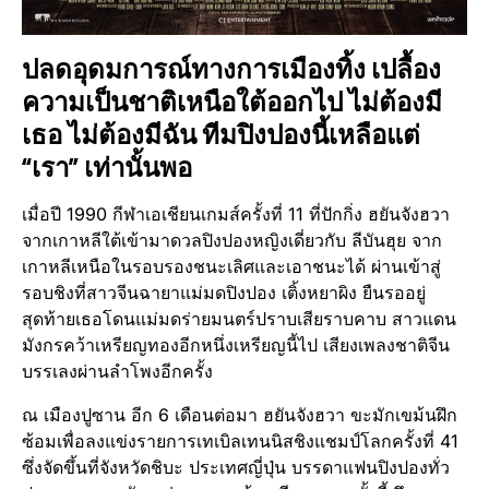
ปลดอุดมการณ์ทางการเมืองทิ้ง เปลื้อง
ความเป็นชาติเหนือใต้ออกไป ไม่ต้องมี
เธอ ไม่ต้องมีฉัน ทีมปิงปองนี้เหลือแต่
“เรา” เท่านั้นพอ
เมื่อปี 1990 กีฬาเอเชียนเกมส์ครั้งที่ 11 ที่ปักกิ่ง ฮยันจังฮวา
จากเกาหลีใต้เข้ามาดวลปิงปองหญิงเดี่ยวกับ ลีบันฮุย จาก
เกาหลีเหนือในรอบรองชนะเลิศและเอาชนะได้ ผ่านเข้าสู่
รอบชิงที่สาวจีนฉายาแม่มดปิงปอง เติ้งหยาผิง ยืนรออยู่
สุดท้ายเธอโดนแม่มดร่ายมนตร์ปราบเสียราบคาบ สาวแดน
มังกรคว้าเหรียญทองอีกหนึ่งเหรียญนี้ไป เสียงเพลงชาติจีน
บรรเลงผ่านลำโพงอีกครั้ง
ณ เมืองปูซาน อีก 6 เดือนต่อมา ฮยันจังฮวา ขะมักเขม้นฝึก
ซ้อมเพื่อลงแข่งรายการเทเบิลเทนนิสชิงแชมป์โลกครั้งที่ 41
ซึ่งจัดขึ้นที่จังหวัดชิบะ ประเทศญี่ปุ่น บรรดาแฟนปิงปองทั่ว