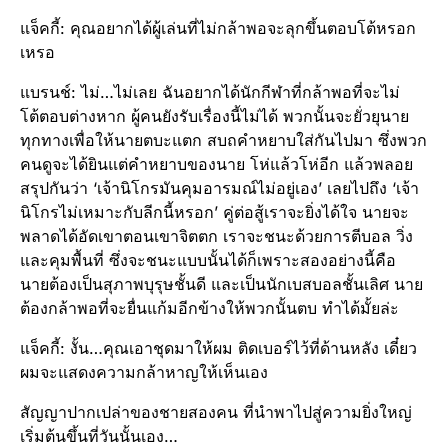
แจ็คกี้: คุณอยากได้ผู้เล่นที่ไม่กล้าพอจะลุกขึ้นตอบโต้หรอก
เหรอ
แบรนช์: ไม่…ไม่เลย ฉันอยากได้นักกีฬาที่กล้าพอที่จะไม่
โต้ตอบต่างหาก ผู้คนยังรับเรื่องนี้ไม่ได้ พวกนั้นจะยั่วยุนาย
ทุกทางเพื่อให้นายตบะแตก สบถคำหยาบใส่กันไปมา ซึ่งพวก
คนดูจะได้ยินแต่คำหยาบของนาย โห่แล้วโห่อีก แล้วพลอย
สรุปกันว่า ‘เจ้านิโกรมันคุมอารมณ์ไม่อยู่เอง’ เลยไปถึง ‘เจ้า
นิโกรไม่เหมาะกับลีกนี้หรอก’ คู่ต่อสู้เราจะยิ่งได้ใจ นายจะ
พลาดได้อัดเขาตอนเขาจิตตก เราจะชนะด้วยการตีบอล วิ่ง
และคุมพื้นที่ ซึ่งจะชนะแบบนั้นได้ก็เพราะสองอย่างนี้คือ
นายต้องเป็นสุภาพบุรุษชั้นดี และเป็นนักเบสบอลชั้นเลิศ นาย
ต้องกล้าพอที่จะยื่นแก้มอีกข้างให้พวกนั้นตบ ทำได้มั้ยล่ะ
แจ็คกี้: งั้น…คุณเอาชุดมาให้ผม ติดเบอร์ไว้ที่ด้านหลัง เดี๋ยว
ผมจะแสดงความกล้าหาญให้เห็นเอง
สัญญาปากเปล่าของชายสองคน ที่นำพาไปสู่ความยิ่งใหญ่
เริ่มต้นขึ้นที่วันนั้นเอง…