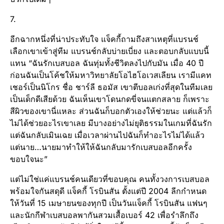
7.
อีกฉากหนึ่งที่น่าประทับใจ แจ็คกี้ถามถึงสาเหตุที่แบรนช์
เลือกเขาเข้าสู่ทีม แบรนช์กลับบ่ายเบี่ยง และตอบกลับแบบนี้
แทน “ฉันรักเบสบอล ฉันทุ่มทั้งชีวิตลงไปกับมัน เมื่อ 40 ปี
ก่อนฉันเป็นโค้ชให้มหาวิทยาลัยโอไฮโอเวสเลียน เรามีแคท
เชอร์เป็นนิโกร ชื่อ ชาร์ลี ธอมัส เขาตีบอลเก่งที่สุดในทีมเลย
เป็นเด็กดีเสียด้วย ฉันเห็นเขาโดนกดขี่จนแตกสลาย ก็เพราะ
สีผิวของเขานี่แหละ ส่วนฉันก็บอกตัวเองให้ช่วยนะ แต่แล้วก็
ไม่ได้ช่วยอะไรเขาเลย มีบางอย่างไม่ยุติธรรมในเกมที่ฉันรัก
แต่ฉันกลับเมินเฉย เมื่อเวลาผ่านไปฉันก็ทำอะไรไม่ได้แล้ว
แต่นาย…นายมาทำให้ให้ฉันกลับมารักเบสบอลอีกครั้ง
ขอบใจนะ”
แต่ไม่ใช่แค่แบรนช์คนเดียวที่ขอบคุณ คนทั้งวงการเบสบอล
พร้อมใจกันสดุดี แจ็คกี้ โรบินสัน ตั้งแต่ปี 2004 ลีกกำหนด
ให้วันที่ 15 เมษายนของทุกปี เป็นวันแจ็คกี้ โรบินสัน แฟนๆ
และนักกีฬาเบสบอลพากันสวมเสื้อเบอร์ 42 เพื่อรำลึกถึง