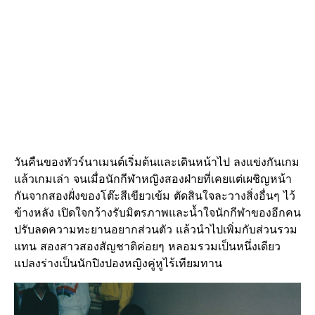
วันคืนของทัวร์นาเมนต์เริ่มต้นและเดินหน้าไป ลงแข่งกันเกม
แล้วเกมเล่า จนเมื่อนักกีฬาหญิงสองฝ่ายที่เคยแต่เผชิญหน้า
กันจากสองฝั่งของโต๊ะสีเขียวเข้ม ตัดสินใจละวางสิ่งอื่นๆ ไว้
ข้างหลัง เปิดใจกว้างรับมิตรภาพและน้ำใจนักกีฬาของอีกคน
ปรับลดความทะยานอยากส่วนตัว แล้วนำไปเพิ่มกับส่วนรวม
แทน สองสาวสองสัญชาติค่อยๆ หลอมรวมเป็นหนึ่งเดียว
แปลงร่างเป็นนักปิงปองหญิงคู่หูไร้เทียมทาน