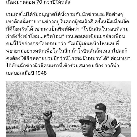
เนื่องมาตลอด 70 กว่าปีให้หลัง
เวนเดลไม่ได้รับอนุญาตให้นั่งรวมกับนักข่าวและสื่อต่างๆ
เขาต้องนั่งรายงานข่าวอยู่ในคอกผู้ชมผิวสี ครั้งหนึ่งเมื่อแจ็ค
กี้ตีโฮมรันได้ เขากดแป้นพิมพ์ดีดว่า “โรบินสันในรอบที่สาม
กำลังวิ่งเข้าโฮม…สวีทโฮม” เวนเดลเคยเขียนยกย่องเพื่อน
คนนี้ไว้อย่างตรงไปตรงมาว่า “ไม่มีผู้เล่นหน้าไหนเลยที่
พยายามอย่างหนักเพื่อโตในลีก ถ้าโรบินสันล้มเหลวไปละก็
คงต้องใช้อีกหลายขวบปีกว่านิโกรจะมีบทบาทได้” ต่อมาเขา
ได้เป็นนักข่าวผิวสีคนแรกที่เข้าร่วมสมาคมนักข่าวกีฬา
เบสบอลเมื่อปี 1948