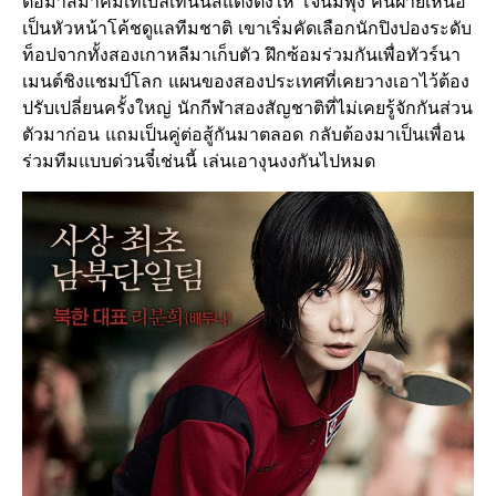
ต่อมาสมาคมเทเบิลเทนนิสแต่งตั้งให้ โจนัมพุง คนฝ่ายเหนือ
เป็นหัวหน้าโค้ชดูแลทีมชาติ เขาเริ่มคัดเลือกนักปิงปองระดับ
ท็อปจากทั้งสองเกาหลีมาเก็บตัว ฝึกซ้อมร่วมกันเพื่อทัวร์นา
เมนต์ชิงแชมป์โลก แผนของสองประเทศที่เคยวางเอาไว้ต้อง
ปรับเปลี่ยนครั้งใหญ่ นักกีฬาสองสัญชาติที่ไม่เคยรู้จักกันส่วน
ตัวมาก่อน แถมเป็นคู่ต่อสู้กันมาตลอด กลับต้องมาเป็นเพื่อน
ร่วมทีมแบบด่วนจี๋เช่นนี้ เล่นเอางุนงงกันไปหมด