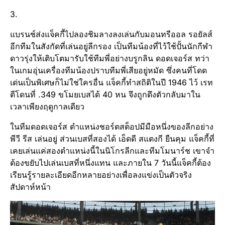
3.
แบรนช์ส่งแจ็คกี้ไปลองชิมลางลงเล่นกับมอนทรีออล รอยัลส์
อีกทีมในสังกัดที่เล่นอยู่ลีกรอง เป็นทีมน้องที่ไว้ใช้ปั้นนักกีฬา
ดาวรุ่งให้เติบโตมารับใช้ทีมพี่อย่างบรูกลิน ดอดเจอร์ส ทว่า
ในเกมอุ่นเครื่องทีมน้องปราบทีมพี่เสียอยู่หมัด ซึ่งคนที่โดด
เด่นเป็นพิเศษก็ไม่ใช่ใครอื่น แจ็คกี้ทำสถิติในปี 1946 ไว้ เรท
ตีโดนที่ .349 ขโมยเบสได้ 40 หน จึงถูกดึงตัวกลับมาใน
เวลาเพียงฤดูกาลเดียว
ในทีมดอดเจอร์ส ตำแหน่งชอร์ตสต็อปมีมือหนึ่งของลีกอย่าง
พีวี รีส เล่นอยู่ ส่วนเบสที่สองได้ เอ็ดดี สแตงกี ยืนคุม แจ็คกี้ที่
เคยเล่นแค่สองตำแหน่งนี้ในนิโกรลีกและทีมโมนาร์ช เขาจำ
ต้องขยับไปเล่นเบสที่หนึ่งแทน และภายใน 7 วันนี้แจ็คกี้ต้อง
เรียนรู้รายละเอียดอีกหลายอย่างเพื่อลงแข่งเป็นตัวจริง
สัปดาห์หน้า