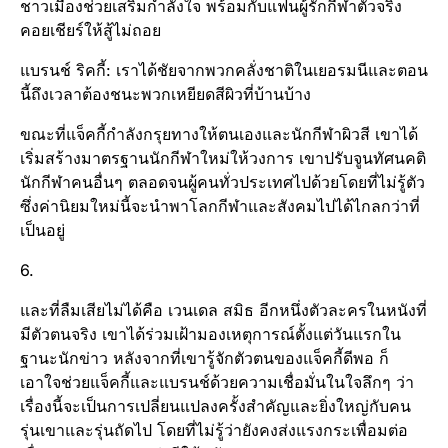
ชาวเมืองช่วยเสริมกำลังใจ พร้อมกับแฟนผู้รักกีฬาตัวจริง
คอยเชียร์ให้สู้ไม่ถอย
แบรนช์ ริคกี้: เราได้ชัยจากพวกคลั่งชาติในเยอรมนีและตอน
นี้ถึงเวลาต้องชนะพวกเหยียดสีผิวที่บ้านบ้าง
ขณะที่แจ็คกี้กำลังกรุยทางให้ตนเองและนักกีฬาผิวสี เขาได้
เริ่มสร้างมาตรฐานนักกีฬาใหม่ให้วงการ เขาปรับจูนทัศนคติ
นักกีฬาคนอื่นๆ ตลอดจนผู้คนทั่วประเทศไปด้วยโดยที่ไม่รู้ตัว
ซึ่งค่านิยมใหม่นี้จะนำพาโลกกีฬาและสังคมไปได้ไกลกว่าที่
เป็นอยู่
6.
และที่ลืมเสียไม่ได้คือ เวนเดล สมิธ อีกหนึ่งตัวละครในหนังที่
มีตัวตนจริง เขาได้ร่วมเฝ้ามองเหตุการณ์ตั้งแต่วันแรกใน
ฐานะนักข่าว หลังจากที่เขารู้จักตัวตนของแจ็คกี้ดีพอ ก็
เอาใจช่วยแจ็คกี้และแบรนช์ด้วยความเชื่อมั่นในใจลึกๆ ว่า
เรื่องนี้จะเป็นการเปลี่ยนแปลงครั้งสำคัญและยิ่งใหญ่กับคน
รุ่นเขาและรุ่นถัดไป โดยที่ไม่รู้ว่ายังคงส่งแรงกระเพื่อมต่อ