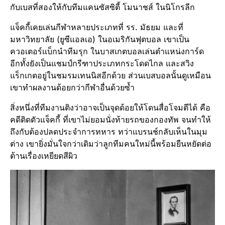
กับเบสที่สองให้กับทีมแคนซัสซิตี้ โมนาชส์ ในนิโกรลีก
แจ็คกี้เคยเล่นกีฬาหลายประเภทที่ รร. มัธยม และที่
มหาวิทยาลัย (ยูซีแอลเอ) ในอเมริกันฟุตบอล เขาเป็น
ควอเตอร์แบ็กนำทีมรุก ในบาสเกตบอลเล่นตำแหน่งการ์ด
อีกทั้งยังเป็นแชมป์กรีฑาประเภทกระโดดไกล และสวิง
แร็กเกตอยู่ในชมรมเทนนิสอีกด้วย ส่วนเบสบอลนั้นดูเหมือน
เขาทำผลงานด้อยกว่ากีฬาอื่นด้วยซ้ำ
สิ่งหนึ่งที่ทีมงานติงว่าอาจเป็นจุดด้อยให้โดนสื่อโจมตีได้ คือ
คดีติดตัวแจ็คกี้ ที่เขาไม่ยอมนั่งท้ายรถของกองทัพ จนทำให้
ถึงกับต้องปลดประจำการทหาร ทว่าแบรนช์กลับเห็นในมุม
ต่าง เขายิ่งมั่นใจกว่าเดิมว่าลูกทีมคนใหม่นี้พร้อมยืนหยัดต่อ
ต้านเรื่องเหยียดสีผิว