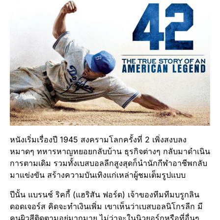
หนังเริ่มเรื่องปี 1945 สงครามโลกครั้งที่ 2 เพิ่งสงบลง
หมาดๆ ทหารหาญทยอยกลับบ้าน ธุรกิจต่างๆ กลับมาดำเนิน
การตามเดิม รวมทั้งเบสบอลลีกสูงสุดก็นำนักกีฬาอาชีพกลับ
มาแข่งขัน สร้างความบันเทิงแก่เหล่าผู้ชมเต็มรูปแบบ
ปีนั้น แบรนช์ ริคกี้ (แฮริสัน ฟอร์ด) เจ้าของทีมทีมบรูกลิน
ดอดเจอร์ส คิดจะทำเงินเพิ่ม เขาเห็นว่าเบสบอลนิโกรลีก มี
คนผิวสีติดตามอยู่มากมาย ไม่ว่าจะในนิวยอร์กหรือที่อื่นๆ