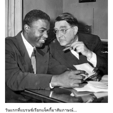
วันแรกที่แบรนช์เรียกแจ็คกี้มาสัมภาษณ์…