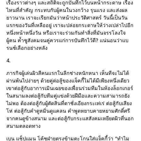
เรื่องราวต่างๆ และสถิติจะถูกบันทึกไว้บนหน้ากระดาษ เรื่อง
ไหนที่สำคัญ กระทบกับผู้คนในวงกว้าง รุนแรง และส่งผล
ยาวนาน เราจะเรียกมันว่าหน้าประวัติศาสตร์ วันนี้เป็นวัน
แรกของวันที่เหลืออยู่ เราจะปล่อยกระดาษให้ว่างเปล่าไปอีก
หนึ่งหน้าหนึ่งวัน หรือเราจะร่วมกันทำสิ่งที่มันจรรโลงใจ
ผู้คน ค้ำชูสังคมจนคู่ควรแก่การบันทึกไว้ดี? แน่นอนว่าแบ
รนช์เลือกอย่างหลัง
4.
ภารกิจผู้เล่นผิวสีคนแรกในลีกช่างหนักหนา เห็นทีจะไม่ได้
ผ่านพ้นไปง่ายๆ ด้วยคู่ต่อสู้ของแจ็คกี้ไม่ได้มีเพียงหนึ่งเดียว
เขาต่อสู้กับอาการเมินเฉยของเพื่อนร่วมทีมในห้องล็อกเกอร์
ในสนามลงต่อสู้กับทีมคู่แข่งด้วยฝีมือและความสามารถยัง
ไม่พอ ต้องต่อสู้กับผู้ตัดสินที่ตาชั่งเอียงกระเท่เร่ ต่อสู้กับเสียง
โห่ ต่อสู้กับคำดูหมิ่นดูแคลน คำพูดหยาบคายหยามศักดิ์ศรี
จากคนดูข้างสนาม และต่อสู้กับกระแสสังคมเหยียดผิวที่นอก
สนามตลอดทาง
เบน แช็ปแมน โค้ชฝ่ายตรงข้ามตะโกนใส่แจ็คกี้ว่า “ทำไม