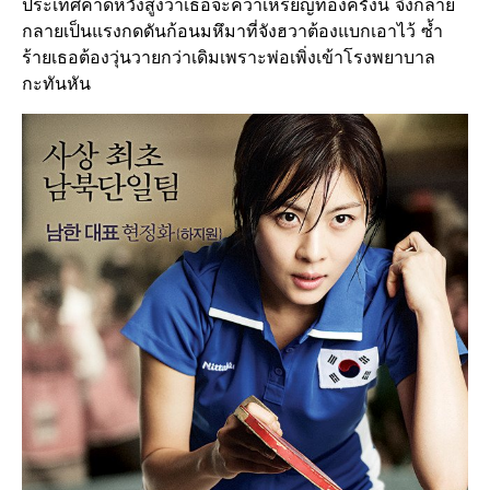
ประเทศคาดหวังสูงว่าเธอจะคว้าเหรียญทองครั้งนี้ จึงกลาย
กลายเป็นแรงกดดันก้อนมหึมาที่จังฮวาต้องแบกเอาไว้ ซ้ำ
ร้ายเธอต้องวุ่นวายกว่าเดิมเพราะพ่อเพิ่งเข้าโรงพยาบาล
กะทันหัน