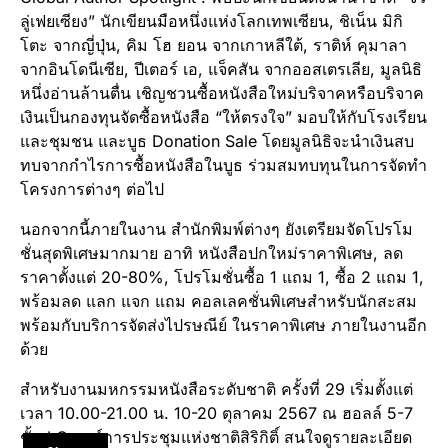
ลู่เฟยเซียง” นักเขียนมือหนึ่งแห่งโลกเทพเซียน, ชิเน็น มิกิ
โตะ จากญี่ปุ่น, คิม โฮ ยอน จากเกาหลีใต้, ราติห์ คุมาลา
จากอินโดนีเซีย, ปีเตอร์ เอ, แจ็คสัน จากออสเตรเลีย, มูลนิธิ
หนึ่งอ่านล้านตื่น เชิญชวนซื้อหนังสือใหม่บริจาคหรือบริจาค
เงินเป็นกองทุนจัดซื้อหนังสือ “ให้ตรงใจ” มอบให้กับโรงเรียน
และชุมชน และบูธ Donation Sale โดยมูลนิธิจะนำเงินสบ
ทบจากกำไรการซื้อหนังสือในบูธ ร่วมสมทบทุนในการจัดทำ
โครงการต่างๆ ต่อไป
นอกจากนี้ภายในงาน สำนักพิมพ์ต่างๆ ยังเตรียมจัดโปรโม
ชั่นสุดพิเศษมากมาย อาทิ หนังสือปกใหม่ราคาพิเศษ, ลด
ราคาตั้งแต่ 20-80%, โปรโมชั่นซื้อ 1 แถม 1, ซื้อ 2 แถม 1,
พร้อมลด แลก แจก แถม คอลเลคชั่นพิเศษสำหรับนักสะสม
พร้อมกับบริการจัดส่งไปรษณีย์ ในราคาพิเศษ ภายในงานอีก
ด้วย
สำหรับงานมหกรรมหนังสือระดับชาติ ครั้งที่ 29 เริ่มตั้งแต่
เวลา 10.00-21.00 น. 10-20 ตุลาคม 2567 ณ ฮอลล์ 5-7
ชั้น LG ศูนย์การประชุมแห่งชาติสิริกิติ์ สนใจดูรายละเอียด