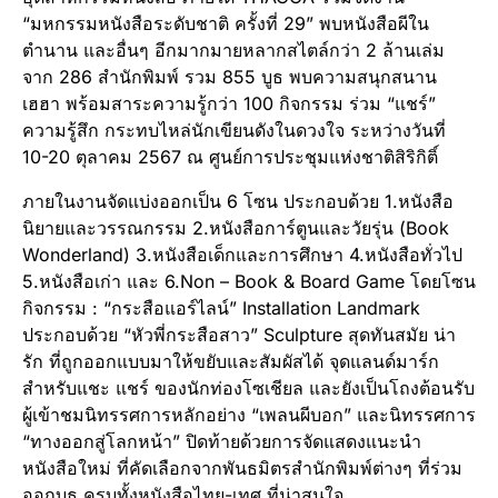
“มหกรรมหนังสือระดับชาติ ครั้งที่ 29” พบหนังสือผีใน
ตำนาน และอื่นๆ อีกมากมายหลากสไตล์กว่า 2 ล้านเล่ม
จาก 286 สำนักพิมพ์ รวม 855 บูธ พบความสนุกสนาน
เฮฮา พร้อมสาระความรู้กว่า 100 กิจกรรม ร่วม “แชร์”
ความรู้สึก กระทบไหล่นักเขียนดังในดวงใจ ระหว่างวันที่
10-20 ตุลาคม 2567 ณ ศูนย์การประชุมแห่งชาติสิริกิติ์
ภายในงานจัดแบ่งออกเป็น 6 โซน ประกอบด้วย 1.หนังสือ
นิยายและวรรณกรรม 2.หนังสือการ์ตูนและวัยรุ่น (Book
Wonderland) 3.หนังสือเด็กและการศึกษา 4.หนังสือทั่วไป
5.หนังสือเก่า และ 6.Non – Book & Board Game โดยโซน
กิจกรรม : “กระสือแอร์ไลน์” Installation Landmark
ประกอบด้วย “หัวพี่กระสือสาว” Sculpture สุดทันสมัย น่า
รัก ที่ถูกออกแบบมาให้ขยับและสัมผัสได้ จุดแลนด์มาร์ก
สำหรับแชะ แชร์ ของนักท่องโซเชียล และยังเป็นโถงต้อนรับ
ผู้เข้าชมนิทรรศการหลักอย่าง “เพลนผีบอก” และนิทรรศการ
“ทางออกสู่โลกหน้า” ปิดท้ายด้วยการจัดแสดงแนะนำ
หนังสือใหม่ ที่คัดเลือกจากพันธมิตรสำนักพิมพ์ต่างๆ ที่ร่วม
ออกบูธ ครบทั้งหนังสือไทย-เทศ ที่น่าสนใจ