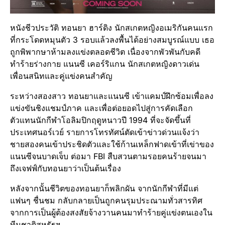
หนังชีวประวัติ ทอนยา ฮาร์ดิง นักสเกตหญิงอเมริกันคนแรก
ที่กระโดดหมุนตัว 3 รอบแล้วลงพื้นได้อย่างสมบูรณ์แบบ เธอ
ถูกพิพากษาห้ามลงแข่งตลอดชีวิต เนื่องจากพัวพันกับคดี
ทำร้ายร่างกาย แนนซี เคอร์ริแกน นักสเกตหญิงดาวเด่น
เพื่อนสนิทและคู่แข่งคนสำคัญ
ระหว่างสองสาว ทอนยาและแนนซี เข้าแคมป์ฝึกซ้อมเพื่อลง
แข่งขันชิงแชมป์ภาค และเพื่อต่อยอดไปสู่การคัดเลือก
ตัวแทนนักกีฬาโอลิมปิกฤดูหนาวปี 1994 ที่จะจัดขึ้นที่
ประเทศนอร์เวย์ รายการโทรทัศน์ตัดเข้าข่าวด่วนแจ้งว่า
ชายสองคนเข้าประชิดตัวและใช้ก้านเหล็กฟาดเข้าที่เข่าของ
แนนซีจนบาดเจ็บ ต่อมา FBI สืบสวนตามรอยคนร้ายจนมา
ถึงเจฟฟ์กับทอนยาว่าเป็นต้นเรื่อง
หลังจากนั้นชีวิตของทอนยาก็พลิกผัน จากนักกีฬาที่มีแต่
แฟนๆ ชื่นชม กลับกลายเป็นถูกคนรุมประณามทั่วสารทิศ
จากการเป็นผู้ต้องสงสัยจ้างวานคนมาทำร้ายคู่แข่งตนเองใน
ทีมชาติสหรัฐฯ