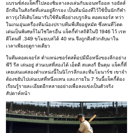
แบรนช์ส่งแจ็คกี้ไปลองชิมลางลงเล่นกับมอนทรีออล รอยัลส์
อีกทีมในสังกัดที่เล่นอยู่ลีกรอง เป็นทีมน้องที่ไว้ใช้ปั้นนักกีฬา
ดาวรุ่งให้เติบโตมารับใช้ทีมพี่อย่างบรูกลิน ดอดเจอร์ส ทว่า
ในเกมอุ่นเครื่องทีมน้องปราบทีมพี่เสียอยู่หมัด ซึ่งคนที่โดด
เด่นเป็นพิเศษก็ไม่ใช่ใครอื่น แจ็คกี้ทำสถิติในปี 1946 ไว้ เรท
ตีโดนที่ .349 ขโมยเบสได้ 40 หน จึงถูกดึงตัวกลับมาใน
เวลาเพียงฤดูกาลเดียว
ในทีมดอดเจอร์ส ตำแหน่งชอร์ตสต็อปมีมือหนึ่งของลีกอย่าง
พีวี รีส เล่นอยู่ ส่วนเบสที่สองได้ เอ็ดดี สแตงกี ยืนคุม แจ็คกี้ที่
เคยเล่นแค่สองตำแหน่งนี้ในนิโกรลีกและทีมโมนาร์ช เขาจำ
ต้องขยับไปเล่นเบสที่หนึ่งแทน และภายใน 7 วันนี้แจ็คกี้ต้อง
เรียนรู้รายละเอียดอีกหลายอย่างเพื่อลงแข่งเป็นตัวจริง
สัปดาห์หน้า