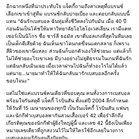
อีกฉากหนึ่งที่น่าประทับใจ แจ็คกี้ถามถึงสาเหตุที่แบรนช์
เลือกเขาเข้าสู่ทีม แบรนช์กลับบ่ายเบี่ยง และตอบกลับแบบนี้
แทน “ฉันรักเบสบอล ฉันทุ่มทั้งชีวิตลงไปกับมัน เมื่อ 40 ปี
ก่อนฉันเป็นโค้ชให้มหาวิทยาลัยโอไฮโอเวสเลียน เรามีแคท
เชอร์เป็นนิโกร ชื่อ ชาร์ลี ธอมัส เขาตีบอลเก่งที่สุดในทีมเลย
เป็นเด็กดีเสียด้วย ฉันเห็นเขาโดนกดขี่จนแตกสลาย ก็เพราะ
สีผิวของเขานี่แหละ ส่วนฉันก็บอกตัวเองให้ช่วยนะ แต่แล้วก็
ไม่ได้ช่วยอะไรเขาเลย มีบางอย่างไม่ยุติธรรมในเกมที่ฉันรัก
แต่ฉันกลับเมินเฉย เมื่อเวลาผ่านไปฉันก็ทำอะไรไม่ได้แล้ว
แต่นาย…นายมาทำให้ให้ฉันกลับมารักเบสบอลอีกครั้ง
ขอบใจนะ”
แต่ไม่ใช่แค่แบรนช์คนเดียวที่ขอบคุณ คนทั้งวงการเบสบอล
พร้อมใจกันสดุดี แจ็คกี้ โรบินสัน ตั้งแต่ปี 2004 ลีกกำหนด
ให้วันที่ 15 เมษายนของทุกปี เป็นวันแจ็คกี้ โรบินสัน แฟนๆ
และนักกีฬาเบสบอลพากันสวมเสื้อเบอร์ 42 เพื่อรำลึกถึง
เกียรติคุณของนักกีฬาผู้ยิ่งใหญ่ผู้นี้ และเลข 42 นี้ยังเป็นเพียง
หมายเลขเดียวที่ถูกสงวนไว้ไม่ให้ใครใช้อีกเลยในวงการ
เบสบอลอเมริกันจนถึงปัจจุบัน