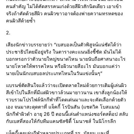
คนสำคัญ ไม่ได้คัดสรรคนเก่งด้วยสีผิวสักนิดเดียว เอาเข้า
จริงถ้าคัดด้วยสีผิว คนผิวขาวอาจต้องพ่ายความทรหดของ
คนผิวสีด้วยซ้ำ
2.
เสียงนักข่าวบรรยายว่า “เบสบอลเป็นตัวพิสูจน์แน่ชัดได้ว่า
ประชาธิปไตยมีอยู่จริง ในตารางคะแนนยิ่งชี้ชัด มันไม่ได้
บอกหรอกว่าตัวนายใหญ่ขนาดไหน นายนับถือศาสนาอะไร
นายโหวตให้พรรคไหน หรือผิวนายสีอะไร มันบอกแค่ว่า
นายเป็นนักเบสบอลประเภทไหนในวันแข่งนั้นๆ”
แบรนช์ตัดสินใจแล้วว่าจะเปิดตลาดใหม่ด้วยการเติมผู้เล่นผิว
สีเข้าไปในลีกที่มีแต่ผิวขาวล้วนมายาวนาน เขาสั่งลูกน้องให้
รวบรวมโปรไฟล์นักกีฬาที่โดดเด่นมาและจะคัดเลือกด้วยตัว
เอง จนมาสะดุดตาที่ แจ็คกี้ โรบินสัน (แชดวิค โบสแมน)
นักกีฬาผิวดำ อายุ 26 ปี ตอนนี้เล่นตำแหน่งชอร์ตสต็อป สลับ
กับเบสที่สองให้กับทีมแคนซัสซิตี้ โมนาชส์ ในนิโกรลีก
แจ็คกี้เคยเล่นกีฬาหลายประเภทที่ รร. มัธยม และที่