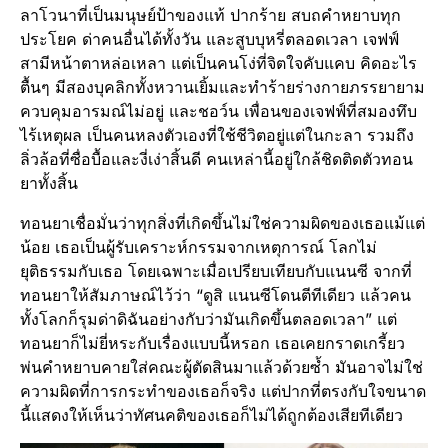
ลาโวนาที่เป็นมนุษย์ป้าของแท้ ปากร้าย สบถคำหยาบทุก
ประโยค ด่าคนอื่นได้ทั้งวัน และสูบบุหรี่ตลอดเวลา เจฟฟ์
สามีหน้าตาหล่อเหลา แต่เป็นคนโง่ที่จิตใจคับแคบ คิดอะไร
ตื้นๆ มีสองบุคลิกทั้งหวานเยิ้มและทำร้ายร่างกายภรรยายาม
ควบคุมอารมณ์ไม่อยู่ และชอว์น เพื่อนของเจฟฟ์ที่สมองทึบ
ไร้เหตุผล เป็นคนหลงตัวเองที่ใช้ชีวิตอยู่แต่ในกะลา รวมถึง
ลิ่วล้อที่ซื่อบื้อและงี่เง่าสิ้นดี คนเหล่านี้อยู่ใกล้ชิดติดตัวทอน
ยาทั้งสิ้น
ทอนยาเชื่อมั่นว่าทุกสิ่งที่เกิดขึ้นไม่ใช่ความผิดของเธอแม้แต่
น้อย เธอเป็นผู้รับเคราะห์กรรมจากเหตุการณ์ โลกไม่
ยุติธรรมกับเธอ โดยเฉพาะเมื่อเปรียบเทียบกับแนนซี จากที่
ทอนยาให้สัมภาษณ์ไว้ว่า “ดูสิ แนนซีโดนตีทีเดียว แล้วคน
ทั้งโลกก็รุมด่าดิฉันอย่างกับว่ามันเกิดขึ้นตลอดเวลา” แต่
ทอนยาก็ไม่ยี่หระกับเรื่องแบบนี้หรอก เธอเคยกราดเกรี้ยว
พ่นคำหยาบคายใส่คณะผู้ตัดสินมาแล้วด้วยซ้ำ มันอาจไม่ใช่
ความผิดที่การกระทำของเธอก็จริง แต่ปากที่ตรงกับใจขนาด
นี้แสดงให้เห็นว่าทัศนคติของเธอก็ไม่ได้ถูกต้องเสียทีเดียว