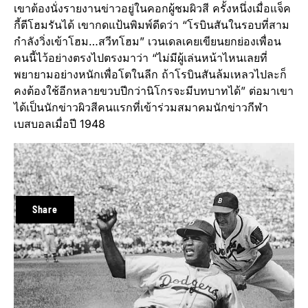
เขาต้องนั่งรายงานข่าวอยู่ในคอกผู้ชมผิวสี ครั้งหนึ่งเมื่อแจ็ค
กี้ตีโฮมรันได้ เขากดแป้นพิมพ์ดีดว่า “โรบินสันในรอบที่สาม
กำลังวิ่งเข้าโฮม…สวีทโฮม” เวนเดลเคยเขียนยกย่องเพื่อน
คนนี้ไว้อย่างตรงไปตรงมาว่า “ไม่มีผู้เล่นหน้าไหนเลยที่
พยายามอย่างหนักเพื่อโตในลีก ถ้าโรบินสันล้มเหลวไปละก็
คงต้องใช้อีกหลายขวบปีกว่านิโกรจะมีบทบาทได้” ต่อมาเขา
ได้เป็นนักข่าวผิวสีคนแรกที่เข้าร่วมสมาคมนักข่าวกีฬา
เบสบอลเมื่อปี 1948
Share