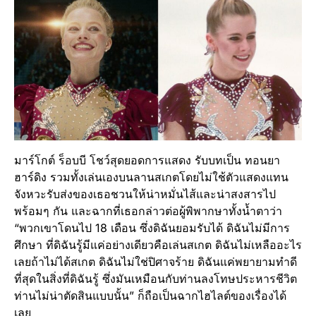
มาร์โกต์ ร็อบบี โชว์สุดยอดการแสดง รับบทเป็น ทอนยา
ฮาร์ดิง รวมทั้งเล่นเองบนลานสเกตโดยไม่ใช้ตัวแสดงแทน
จังหวะรับส่งของเธอชวนให้น่าหมั่นไส้และน่าสงสารไป
พร้อมๆ กัน และฉากที่เธอกล่าวต่อผู้พิพากษาทั้งน้ำตาว่า
“พวกเขาโดนไป 18 เดือน ซึ่งดิฉันยอมรับได้ ดิฉันไม่มีการ
ศึกษา ที่ดิฉันรู้มีแค่อย่างเดียวคือเล่นสเกต ดิฉันไม่เหลืออะไร
เลยถ้าไม่ได้สเกต ดิฉันไม่ใช่ปิศาจร้าย ดิฉันแค่พยายามทำดี
ที่สุดในสิ่งที่ดิฉันรู้ ซึ่งมันเหมือนกับท่านลงโทษประหารชีวิต
ท่านไม่น่าตัดสินแบบนั้น” ก็ถือเป็นฉากไฮไลต์ของเรื่องได้
เลย