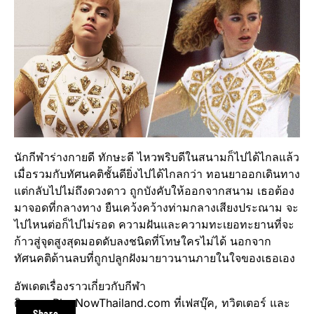
นักกีฬาร่างกายดี ทักษะดี ไหวพริบดีในสนามก็ไปได้ไกลแล้ว
เมื่อรวมกับทัศนคติชั้นดียิ่งไปได้ไกลกว่า ทอนยาออกเดินทาง
แต่กลับไปไม่ถึงดวงดาว ถูกบังคับให้ออกจากสนาม เธอต้อง
มาจอดที่กลางทาง ยืนเคว้งคว้างท่ามกลางเสียงประณาม จะ
ไปไหนต่อก็ไปไม่รอด ความฝันและความทะเยอทะยานที่จะ
ก้าวสู่จุดสูงสุดมอดดับลงชนิดที่โทษใครไม่ได้ นอกจาก
ทัศนคติด้านลบที่ถูกปลูกฝังมายาวนานภายในใจของเธอเอง
อัพเดตเรื่องราวเกี่ยวกับกีฬา
ติดตาม PlayNowThailand.com ที่เฟสบุ๊ค, ทวิตเตอร์ และ
Share