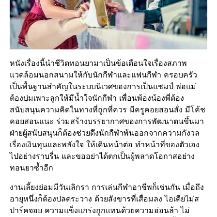
หนังเรื่องนี้นำชีวิตทอนยามาเป็นข้อเตือนใจเรื่องสภาพ
แวดล้อมนอกสนามให้กับนักกีฬาและแฟนกีฬา ครอบครัว
เป็นพื้นฐานสำคัญในระบบนิเวศของการเป็นแชมป์ พ่อแม่
ต้องบ่มเพาะลูกให้มีน้ำใจนักกีฬา เพื่อนพ้องน้องพี่ต้อง
สนับสนุนความคิดในทางที่ถูกที่ควร มีครูคอยสอนสั่ง มีโค้ช
คอยสอนแนะ ร่วมสร้างบรรยากาศของการพัฒนาตนขึ้นมา
ฝ่ายผู้สนับสนุนก็ต้องช่วยดึงนักกีฬาพ้นออกจากความกังวล
เรื่องเงินทุนและพลังใจ ให้เดินหน้าต่อ ทำหน้าที่ของตัวเอง
ไปอย่างราบรื่น และขออย่าได้ตกเป็นผู้พลาดโอกาสอย่าง
ทอนยาซ้ำอีก
งานเลี้ยงย่อมมีวันเลิกรา การเล่นกีฬาอาชีพก็เช่นกัน เมื่อถึง
อายุหนึ่งก็ต้องปลดระวาง ด้วยสังขารที่เสื่อมลง ไอเดียไม่ส
ปาร์คจอย ความแข็งแกร่งถูกแทนด้วยความอ่อนล้า ไม่