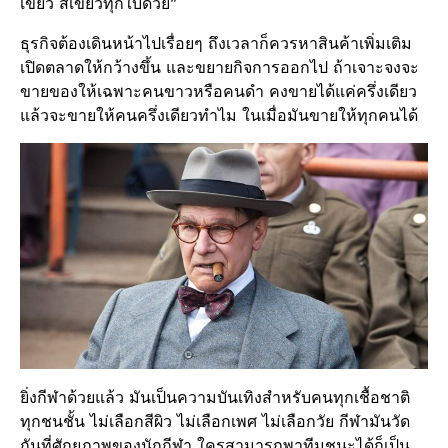
เขียว สีเขียวทุกใบด้วย”
ธุรกิจต้องเดินหน้าไปเรื่อยๆ ถึงเวลาก็ควรหาสินค้าเพิ่มเติม
เปิดตลาดให้กว้างขึ้น และขยายกิจการออกไป ถ้าเจาะจงจะ
ขายของให้เฉพาะคนขาวหรือคนดำ คงขายได้แค่ครึ่งเดียว
แล้วจะขายให้คนครึ่งเดียวทำไม ในเมื่อมันขายให้ทุกคนได้
ยิ่งกีฬาด้วยแล้ว มันเป็นความบันเทิงสำหรับคนทุกเชื้อชาติ
ทุกชนชั้น ไม่เลือกสีผิว ไม่เลือกเพศ ไม่เลือกวัย กีฬามันวัด
กันที่ศักยภาพของนักกีฬา ใครสามารถพาทีมชนะได้ก็เป็น