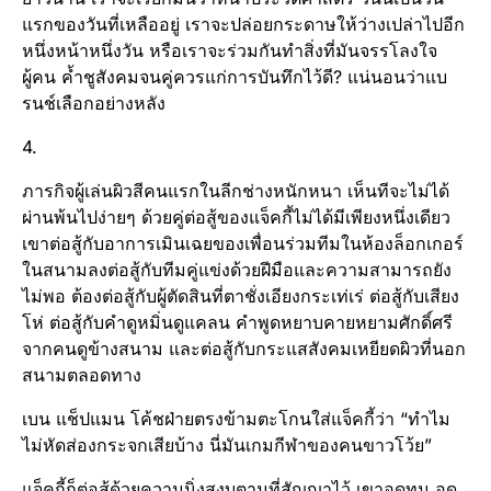
แรกของวันที่เหลืออยู่ เราจะปล่อยกระดาษให้ว่างเปล่าไปอีก
หนึ่งหน้าหนึ่งวัน หรือเราจะร่วมกันทำสิ่งที่มันจรรโลงใจ
ผู้คน ค้ำชูสังคมจนคู่ควรแก่การบันทึกไว้ดี? แน่นอนว่าแบ
รนช์เลือกอย่างหลัง
4.
ภารกิจผู้เล่นผิวสีคนแรกในลีกช่างหนักหนา เห็นทีจะไม่ได้
ผ่านพ้นไปง่ายๆ ด้วยคู่ต่อสู้ของแจ็คกี้ไม่ได้มีเพียงหนึ่งเดียว
เขาต่อสู้กับอาการเมินเฉยของเพื่อนร่วมทีมในห้องล็อกเกอร์
ในสนามลงต่อสู้กับทีมคู่แข่งด้วยฝีมือและความสามารถยัง
ไม่พอ ต้องต่อสู้กับผู้ตัดสินที่ตาชั่งเอียงกระเท่เร่ ต่อสู้กับเสียง
โห่ ต่อสู้กับคำดูหมิ่นดูแคลน คำพูดหยาบคายหยามศักดิ์ศรี
จากคนดูข้างสนาม และต่อสู้กับกระแสสังคมเหยียดผิวที่นอก
สนามตลอดทาง
เบน แช็ปแมน โค้ชฝ่ายตรงข้ามตะโกนใส่แจ็คกี้ว่า “ทำไม
ไม่หัดส่องกระจกเสียบ้าง นี่มันเกมกีฬาของคนขาวโว้ย”
แจ็คกี้ก็ต่อสู้ด้วยความนิ่งสงบตามที่สัญญาไว้ เขาอดทน อด