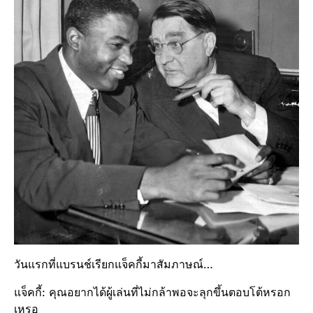
วันแรกที่แบรนช์เรียกแจ็คกี้มาสัมภาษณ์…
แจ็คกี้: คุณอยากได้ผู้เล่นที่ไม่กล้าพอจะลุกขึ้นตอบโต้หรอก
เหรอ