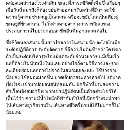
คล่องแคล่วว่องไวเท่าเดิม ขณะที่ภาระชีวิตก็เพิ่มขึ้นเรื่อยๆ
เมื่อวันนั้นมาถึงก็ต้องขยับตัวออกมารับหน้าที่อื่นๆ จะใช้
ความรู้ความชำนาญเป็นสตาฟ หรือจะขยับไกลเป็นเพียงผู้
ชมอยู่ที่ข้างสนาม ไม่ก็ห่างหายจากวงการ พลิกแพลง
ประสบการณ์ไปประกอบอาชีพอื่นที่นอกสนามต่อไป
ซึ่งชีวิตนอกสนามนั้นยาวไกลกว่าในสนามนัก จะไปเป็นมือ
ระดับปฏิบัติการ ระดับจัดการ ก็ถือว่าเริ่มต้นช้ากว่าใครเขา
ถ้าเป็นระดับบริหารหรือแม้แต่ระดับอำนวยการ แม้เริ่มเร็ว
แต่ก็ต้องเริ่มนับหนึ่งใหม่เลย อย่างไรก็ตามวิถีทางและราย
ละเอียดย่อมแตกต่างไปจากในสนามเยอะแยะ ใช้ร่างกาย
น้อยลง ใช้สมองมากขึ้น บาดเจ็บกายจะห่างหายไป แต่บาด
เจ็บใจจะเข้ามาบ่อยจนสนิทสนมกัน นักกีฬาที่ประสบความ
สำเร็จหลังจบอาชีพ พวกเขาปฏิบัติตนเป็นตัวอย่างโชว์ให้
เห็นไว้ว่า ความมีน้ำใจนักกีฬากับหัวใจที่เปิดกว้างจะนำพา
ให้เส้นทางธุรกิจราบรื่น เส้นทางชีวิตรื่นรมย์ได้ไม่มากก็ไม่
น้อยเลย