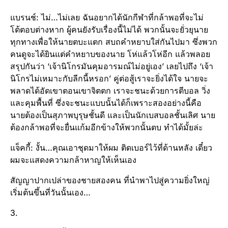
แบรนช์: ไม่…ไม่เลย ฉันอยากได้นักกีฬาที่กล้าพอที่จะไม่
โต้ตอบต่างหาก ผู้คนยังรับเรื่องนี้ไม่ได้ พวกนั้นจะยั่วยุนาย
ทุกทางเพื่อให้นายตบะแตก สบถคำหยาบใส่กันไปมา ซึ่งพวก
คนดูจะได้ยินแต่คำหยาบของนาย โห่แล้วโห่อีก แล้วพลอย
สรุปกันว่า ‘เจ้านิโกรมันคุมอารมณ์ไม่อยู่เอง’ เลยไปถึง ‘เจ้า
นิโกรไม่เหมาะกับลีกนี้หรอก’ คู่ต่อสู้เราจะยิ่งได้ใจ นายจะ
พลาดได้อัดเขาตอนเขาจิตตก เราจะชนะด้วยการตีบอล วิ่ง
และคุมพื้นที่ ซึ่งจะชนะแบบนั้นได้ก็เพราะสองอย่างนี้คือ
นายต้องเป็นสุภาพบุรุษชั้นดี และเป็นนักเบสบอลชั้นเลิศ นาย
ต้องกล้าพอที่จะยื่นแก้มอีกข้างให้พวกนั้นตบ ทำได้มั้ยล่ะ
แจ็คกี้: งั้น…คุณเอาชุดมาให้ผม ติดเบอร์ไว้ที่ด้านหลัง เดี๋ยว
ผมจะแสดงความกล้าหาญให้เห็นเอง
สัญญาปากเปล่าของชายสองคน ที่นำพาไปสู่ความยิ่งใหญ่
เริ่มต้นขึ้นที่วันนั้นเอง…
3.