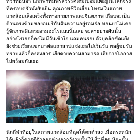
ทว่าทอนยา นักกีฬาที่มีพรสวรรค์เต็มเปี่ยมแต่อยู่ในโลกจริง
ที่ครอบครัวพังยับเยิน คุณภาพชีวิตเสื่อมโทรมในสภาพ
แวดล้อมเส็งเคร็งทั้งทางกายภาพและจินตภาพ เกือบจะเป็น
ด้านตรงข้ามของอเมริกันฝันหวานอยู่รอมร่อ ทอนยาไม่เคย
รู้จักภาพฝันสวยงามอะไรแบบนั้นเลย จะสาธยายฝันนั้น
อย่างไรเธอก็คงไม่มีวันเข้าใจ แถมคนรอบตัวบุคลิกขัดแย้ง
ยังช่วยเรียกแขกมาต่อแถวสาปแช่งเธอไม่เว้นวัน พอผู้ชมรับ
ทราบแล้วก็คงสงสาร เสียดายความสามารถ เสียดายโอกาส
ไปพร้อมกับเธอ
นักกีฬาที่อยู่ในสภาพแวดล้อมที่ฉุดให้ตกต่ำลง เมื่อตระหนัก
ได้แล้วก็ควรตีตัวออกห่างจากวังวนนั้นให้เร็วที่สุด มิฉะนั้น