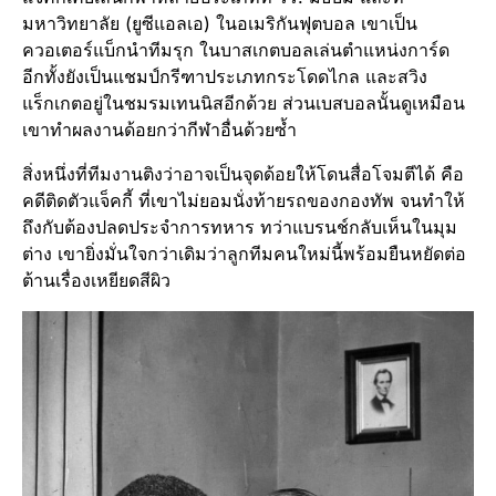
มหาวิทยาลัย (ยูซีแอลเอ) ในอเมริกันฟุตบอล เขาเป็น
ควอเตอร์แบ็กนำทีมรุก ในบาสเกตบอลเล่นตำแหน่งการ์ด
อีกทั้งยังเป็นแชมป์กรีฑาประเภทกระโดดไกล และสวิง
แร็กเกตอยู่ในชมรมเทนนิสอีกด้วย ส่วนเบสบอลนั้นดูเหมือน
เขาทำผลงานด้อยกว่ากีฬาอื่นด้วยซ้ำ
สิ่งหนึ่งที่ทีมงานติงว่าอาจเป็นจุดด้อยให้โดนสื่อโจมตีได้ คือ
คดีติดตัวแจ็คกี้ ที่เขาไม่ยอมนั่งท้ายรถของกองทัพ จนทำให้
ถึงกับต้องปลดประจำการทหาร ทว่าแบรนช์กลับเห็นในมุม
ต่าง เขายิ่งมั่นใจกว่าเดิมว่าลูกทีมคนใหม่นี้พร้อมยืนหยัดต่อ
ต้านเรื่องเหยียดสีผิว