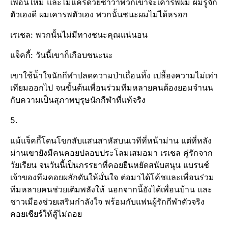
เพื่อนใหม่ และไม่แคร์ด้วยซ้ำว่าพวกเขาจะเคารพผม ผมรู้จัก
ตัวเองดี ผมเคารพตัวเอง พวกนั้นชนะผมไม่ได้หรอก
เรเชล: พวกนั้นไม่มีทางชนะคุณแน่นอน
แจ็คกี้: วันนี้เขาก็เกือบชนะนะ
เขาใช้น้ำใจนักกีฬาปลดความป่าเถื่อนทิ้ง เปลื้องความไม่เท่า
เทียมออกไป จนขั้นต้นเพื่อนร่วมทีมหลายคนต้องยอมจำนน
กับความเป็นสุภาพบุรุษนักกีฬาที่แท้จริง
5.
แม้แจ็คกี้โดนโขกสับแสนสาหัสบนเวทีที่หน้าม่าน แต่ที่หลัง
ม่านเขายังมีคนคอยปลอบประโลมเสมอมา เรเชล คู่รักจาก
วัยเรียน จนวันนี้เป็นภรรยาที่คอยยืนหยัดสนับสนุน แบรนช์
เจ้าของทีมคอยผลักดันให้มั่นใจ ต่อมาได้โค้ชและเพื่อนร่วม
ทีมหลายคนช่วยเติมพลังให้ นอกจากนี้ยังได้เพื่อนบ้าน และ
ชาวเมืองช่วยเสริมกำลังใจ พร้อมกับแฟนผู้รักกีฬาตัวจริง
คอยเชียร์ให้สู้ไม่ถอย