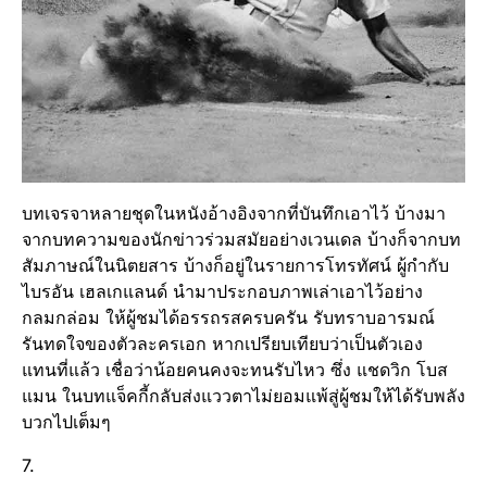
บทเจรจาหลายชุดในหนังอ้างอิงจากที่บันทึกเอาไว้ บ้างมา
จากบทความของนักข่าวร่วมสมัยอย่างเวนเดล บ้างก็จากบท
สัมภาษณ์ในนิตยสาร บ้างก็อยู่ในรายการโทรทัศน์ ผู้กำกับ
ไบรอัน เฮลเกแลนด์ นำมาประกอบภาพเล่าเอาไว้อย่าง
กลมกล่อม ให้ผู้ชมได้อรรถรสครบครัน รับทราบอารมณ์
รันทดใจของตัวละครเอก หากเปรียบเทียบว่าเป็นตัวเอง
แทนที่แล้ว เชื่อว่าน้อยคนคงจะทนรับไหว ซึ่ง แชดวิก โบส
แมน ในบทแจ็คกี้กลับส่งแววตาไม่ยอมแพ้สู่ผู้ชมให้ได้รับพลัง
บวกไปเต็มๆ
7.