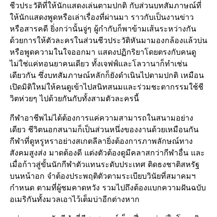
ชีวประวัติที่ให้นักแสดงเล่นตามปกติ กับส่วนบทสัมภาษณ์ที่
ให้นักแสดงพูดหรือเล่าเรื่องที่ผ่านมา ราวกับเป็นงานข่าว
หรือสารคดี ยิ่งกว่านั้นจู่ๆ ผู้กำกับก็พาข้ามเส้นระหว่างกัน
ด้วยการให้ตัวละครในส่วนชีวประวัติหันมามองกล้องแล้วบ่น
หรือพูดความในใจออกมา แสดงปฏิกริยาโดยตรงกับคนดู
ไม่ใช่แค่ทอนยาคนเดียว ทั้งเจฟฟ์และโลวานาก็ทำเช่น
เดียวกัน ซึ่งบทสัมภาษณ์หลักก็ยังดำเนินไปตามปกติ เหมือน
เปิดมิติใหม่ให้คนดูเข้าไปสนิทสนมและร่วมชะตากรรมใช้ชี
วิตห่วยๆ ไปด้วยกันกับทั้งสามตัวละครนี้
กีฬาอาชีพไม่ได้ต้องการแค่ความสามารถในสนามอย่าง
เดียว ชีวิตนอกสนามก็เป็นส่วนหนึ่งของงานด้วยเหมือนกัน
กีฬาที่ดูหรูหราอย่างสเกตลีลายิ่งต้องการภาพลักษณ์ทาง
สังคมสูงส่ง มาดต้องดี แต่งตัวต้องดูมีคลาสกว่ากีฬาอื่น และ
เมื่อก้าวสู่ขั้นนักกีฬาตัวแทนระดับประเทศ ติดธงชาติสหรัฐ
บนหน้าอก จำต้องประพฤติตัวตามระเบียบวินัยที่สมาคมฯ
กำหนด ตามที่ผู้ชมคาดหวัง รวมไปถึงต้องแบกความฝันฉบับ
อเมริกันทั้งมวลเอาไว้เต็มบ่าอีกต่างหาก