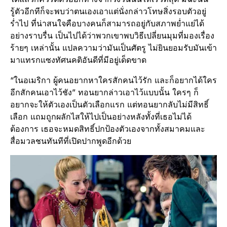
รู้ตัวอีกทีก็จะพบว่าตนเองเอาแต่นั่งกล่าวโทษสิ่งรอบตัวอยู่
ร่ำไป ที่น่าสนใจคือบางคนก็สามารถอยู่กับสภาพย่ำแย่ได้
อย่างราบรื่น เป็นไปได้ว่าพวกเขาพบวิธีเปลี่ยนมุมที่มองเรื่อง
ร้ายๆ เหล่านั้น แปลความว่ามันเป็นศัตรู ไม่ยินยอมรับมันเข้า
มาแทรกแซงทัศนคติอันดีที่มีอยู่เด็ดขาด
“ในอเมริกา ผู้คนอยากหาใครสักคนไว้รัก และก็อยากได้ใคร
อีกสักคนเอาไว้ชัง” ทอนยากล่าวเอาไว้แบบนั้น ใครๆ ก็
อยากจะให้ตัวเองเป็นตัวเลือกแรก แต่ทอนยากลับไม่มีสิทธิ์
เลือก แถมถูกผลักไสให้ไปเป็นอย่างหลังทั้งที่เธอไม่ได้
ต้องการ เธอจะหมดสิทธิ์ปกป้องตัวเองจากทั้งสมาคมและ
สื่อมวลชนทันทีที่เปิดปากพูดอีกด้วย