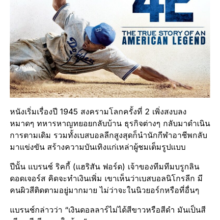
หนังเริ่มเรื่องปี 1945 สงครามโลกครั้งที่ 2 เพิ่งสงบลง
หมาดๆ ทหารหาญทยอยกลับบ้าน ธุรกิจต่างๆ กลับมาดำเนิน
การตามเดิม รวมทั้งเบสบอลลีกสูงสุดก็นำนักกีฬาอาชีพกลับ
มาแข่งขัน สร้างความบันเทิงแก่เหล่าผู้ชมเต็มรูปแบบ
ปีนั้น แบรนช์ ริคกี้ (แฮริสัน ฟอร์ด) เจ้าของทีมทีมบรูกลิน
ดอดเจอร์ส คิดจะทำเงินเพิ่ม เขาเห็นว่าเบสบอลนิโกรลีก มี
คนผิวสีติดตามอยู่มากมาย ไม่ว่าจะในนิวยอร์กหรือที่อื่นๆ
แบรนช์กล่าวว่า “เงินดอลลาร์ไม่ได้สีขาวหรือสีดำ มันเป็นสี