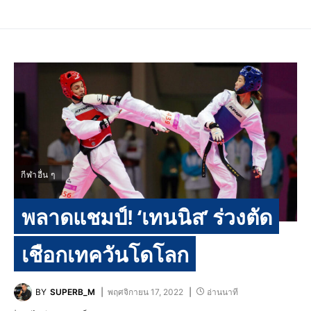
กีฬาอื่น ๆ
พลาดแชมป์! ‘เทนนิส’ ร่วงตัด
เชือกเทควันโดโลก
BY
SUPERB_M
พฤศจิกายน 17, 2022
อ่านนาที