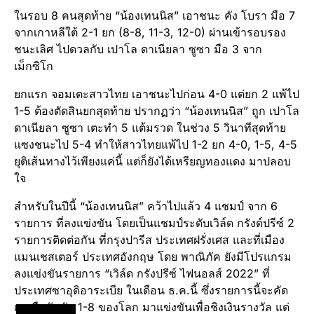
ในรอบ 8 คนสุดท้าย “น้องเทนนิส” เอาชนะ คัง โบรา มือ 7
จากเกาหลีใต้ 2-1 ยก (8-8, 11-3, 12-0) ผ่านเข้ารอบรอง
ชนะเลิศ ไปดวลกับ เปาโล ดาเนียลา ซูซา มือ 3 จาก
เม็กซิโก
ยกแรก จอมเตะสาวไทย เอาชนะไปก่อน 4-0 แต่ยก 2 แพ้ไป
1-5 ต้องตัดสินยกสุดท้าย ปรากฏว่า “น้องเทนนิส” ถูก เปาโล
ดาเนียลา ซูซา เตะทำ 5 แต้มรวด ในช่วง 5 วินาทีสุดท้าย
แซงชนะไป 5-4 ทำให้สาวไทยแพ้ไป 1-2 ยก 4-0, 1-5, 4-5
ยุติเส้นทางไว้เพียงแค่นี้ แต่ก็ยังได้เหรียญทองแดง มาปลอบ
ใจ
สำหรับในปีนี้ “น้องเทนนิส” คว้าไปแล้ว 4 แชมป์ จาก 6
รายการ ที่ลงแข่งขัน โดยเป็นแชมป์ระดับเวิล์ด กรังด์ปรีซ์ 2
รายการติดต่อกัน ที่กรุงปารีส ประเทศฝรั่งเศส และที่เมือง
แมนเชสเตอร์ ประเทศอังกฤษ โดย พาณิภัค ยังมีโปรแกรม
ลงแข่งขันรายการ “เวิล์ด กรังปรีซ์ ไฟนอลส์ 2022” ที่
ประเทศซาอุดิอาระเบีย ในเดือน ธ.ค.นี้ ซึ่งรายการนี้จะคัด
เอามืออันดับ 1-8 ของโลก มาแข่งขันเพื่อชิงเงินรางวัล แต่