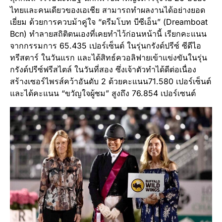
ไทยและคนเดียวของเอเชีย สามารถทำผลงานได้อย่างยอด
เยี่ยม ด้วยการควบม้าคู่ใจ “ดรีมโบท บีซีเอ็น” (Dreamboat
Bcn) ทำลายสถิติตนเองที่เคยทำไว้ก่อนหน้านี้ เรียกคะแนน
จากกรรมการ 65.435 เปอร์เซ็นต์ ในรุ่นกรังด์ปรีซ์ ซีดีไอ
ทรีสตาร์ ในวันแรก และได้สิทธ์ควอลิฟายเข้าแข่งขันในรุ่น
กรังด์ปรีซ์ฟรีสไตล์ ในวันที่สอง ซึ่งเจ้าตัวทำได้ดีต่อเนื่อง
สร้างเซอร์ไพรส์คว้าอันดับ 2 ด้วยคะแนน71.580 เปอร์เซ็นต์
และได้คะแนน “ขวัญใจผู้ชม” สูงถึง 76.854 เปอร์เซนต์