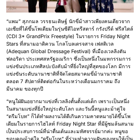
“แพม” สุภกมล วรรธนะดิษฐ์ นักขี่ม้าสาวเพียงคนเดียวจาก
เอเซียที่ได้ขึ้นโพเดียมในรุ่นซีดีไอทรีสตาร์ กรังปรีด์ ฟรีสไตล์
(CDI 3* GrandPrix Freestyle) ในรายการ Friday Night
Stars ที่สนามอาดิควน โกลโบลเดรจสาจ เฟสติเวล
(Adequan Global Dressage Festival) ที่เมืองเวลลิงตัน
ฟลอริดา ประเทศสหรัฐอเมริกา ซึ่งเป็นหนึ่งในมหกรรมการ
แข่งขันประเภทศิลปะบังคับม้าที่ยิ่งใหญ่ที่สุดของโลก มีการ
แข่งขันระดับนานาชาติที่จัดโดยสมาคมขี่ม้านานาชาติ
ตลอด 7 สัปดาห์ติดต่อกันในระหว่างเดือนมกราคม ถึง
มีนาคม ของทุกปี
“หนูใฝ่ฝันอยากมาแข่งที่เวลลิงตั้นตั้งแต่เด็ก เพราะเป็นหนึ่ง
ในสนามแข่งที่ยิ่งใหญ่ระดับโลก และวันนี้หนูและม้าคู่ใจ
“ดรีมโบท” ก็ได้ทำผลงานได้ดีเกินความคาดหมายได้ขึ้นโพ
เดียมในรายการไฮไลท์ Friday Night Star ที่มีผู้ชมล้นสนาม
เป็นประสบการณ์ที่น่าตื่นเต้นและมหัศจรรย์มากค่ะ หนูขอ
ขอบคุณม้าคู่ใจ “ดรีมโบท” ที่ร่วมทำความฝันของหนูให้เป็น