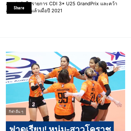
ลงแข่งขันในรายการ CDI 3* U25 GrandPrix และคว้า
Share
อันดับ 2 มาแล้วเมื่อปี 2021
กีฬาอื่น ๆ
ฟาดเรียบ! หนุ่ม-สาวโคราช