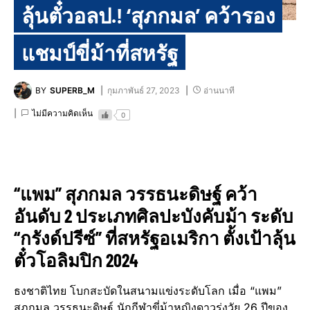
ลุ้นตั๋วอลป.! ‘สุภกมล’ คว้ารอง
แชมป์ขี่ม้าที่สหรัฐ
BY
SUPERB_M
กุมภาพันธ์ 27, 2023
อ่านนาที
ไม่มีความคิดเห็น
0
“แพม” สุภกมล วรรธนะดิษฐ์ คว้า
อันดับ 2 ประเภทศิลปะบังคับม้า ระดับ
“กรังด์ปรีซ์” ที่สหรัฐอเมริกา ตั้งเป้าลุ้น
ตั๋วโอลิมปิก 2024
ธงชาติไทย โบกสะบัดในสนามแข่งระดับโลก เมื่อ “แพม”
สุภกมล วรรธนะดิษฐ์ นักกีฬาขี่ม้าหญิงดาวรุ่งวัย 26 ปีของ