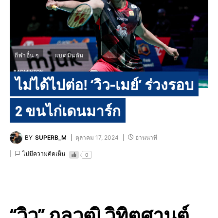
กีฬาอื่น ๆ
แบดมินตัน
ไม่ได้ไปต่อ! ‘วิว-เมย์’ ร่วงรอบ
2 ขนไก่เดนมาร์ก
BY
SUPERB_M
ตุลาคม 17, 2024
อ่านนาที
ไม่มีความคิดเห็น
0
“วิว” กุลวุฒิ วิทิตศานต์