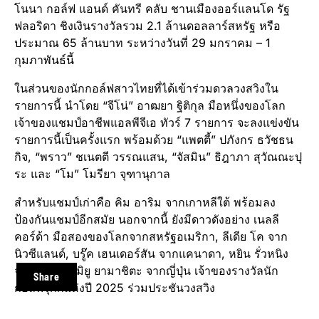
โนนา กอล์ฟ แอนด์ คันทรี คลับ ชานเมืองออร์แลนโด รัฐ
ฟลอริดา ชิงเงินรางวัลรวม 2.1 ล้านดอลลาร์สหรัฐ หรือ
ประมาณ 65 ล้านบาท ระหว่างวันที่ 29 มกราคม – 1
กุมภาพันธ์นี้
ในส่วนของนักกอล์ฟสาวไทยที่ได้เข้าร่วมดวลวงสวิงใน
รายการนี้ นำโดย “จีโน่” อาฒยา ฐิติกุล มือหนึ่งของโลก
เจ้าของแชมป์อาชีพแอลพีจีเอ ทัวร์ 7 รายการ จะลงแข่งขัน
รายการนี้เป็นครั้งแรก พร้อมด้วย “แพตตี้” ปภังกร ธวัชธน
กิจ, “พราว” ชเนตตี วรรณแสน, “จัสมิน” ธิฎาภา สุวัณณะปุ
ระ และ “โม” โมรียา จุฑานุกาล
สำหรับแชมป์เก่าคือ คิม อาริม จากเกาหลีใต้ พร้อมลง
ป้องกันแชมป์อีกสมัย นอกจากนี้ ยังมีดาวดังอย่าง เนลลี
คอร์ด้า มือสองของโลกจากสหรัฐอเมริกา, ลีเดีย โค จาก
นิวซีแลนด์, บรู๊ค เฮนเดอร์สัน จากแคนาดา, หยิน รั่วหนิง
จากจีน และ มิยู ยามาชิตะ จากญี่ปุ่น เจ้าของรางวัลนัก
Share
กอล์ฟรุกกี้แห่งปี 2025 ร่วมประชันวงสวิง