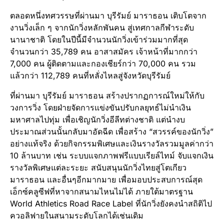
ตลอดหนึ่งทศวรรษที่ผ่านมา บุรีรัมย์ มาราธอน เติบโตจาก
งานวิ่งเล็ก ๆ จากนักวิ่งหลักพันคน สู่เทศกาลกีฬาระดับ
นานาชาติ โดยในปีนี้มีจำนวนนักวิ่งเข้าร่วมมากที่สุด
จำนวนกว่า 35,789 คน อาสาสมัคร เจ้าหน้าที่มากกว่า
7,000 คน ผู้ติดตามและกองเชียร์กว่า 70,000 คน รวม
แล้วกว่า 112,789 คนที่หลั่งไหลสู่จังหวัดบุรีรัมย์
ที่ผ่านมา บุรีรัมย์ มาราธอน สร้างปรากฏการณ์ใหม่ให้กับ
วงการวิ่ง โดยฝ่ายจัดการแข่งขันปรับกลยุทธ์ไม่นำเงิน
มหาศาลไปทุ่ม เพื่อเชิญนักวิ่งอีลีทต่างชาติ แต่นำงบ
ประมาณส่วนนั้นกลับมาอัดฉีด เพื่อสร้าง “สวรรค์ของนักวิ่ง”
อย่างแท้จริง ด้วยกิจกรรมพิเศษและเงินรางวัลรวมมูลค่ากว่า
10 ล้านบาท เช่น ระบบแจกภาพฟรีแบบเรียล์ไทม์ จับแจกเงิน
รางวัลพิเศษแต่ละระยะ สนับสนุนนักวิ่งไทยสู่โตเกียว
มาราธอน และอื่นๆอีกมากมาย เพื่อมอบประสบการณ์สุด
เอ็กซ์คลูซีฟที่หาจากสนามไหนไม่ได้ ภายใต้มาตรฐาน
World Athletics Road Race Label ที่นักวิ่งยังคงนำสถิติไป
ควอลิฟายในสนามระดับโลกได้เช่นเดิม