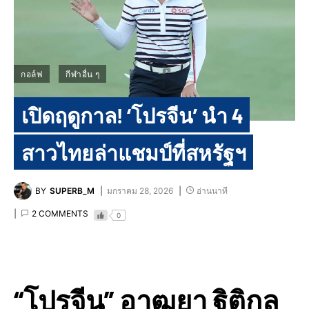
กอล์ฟ
กีฬาอื่น ๆ
เปิดฤดูกาล! ‘โปรจีน’ นำ 4
สาวไทยล่าแชมป์ที่สหรัฐฯ
BY
SUPERB_M
มกราคม 28, 2026
อ่านนาที
2 COMMENTS
0
“โปรจีน” อาฒยา ฐิติกุล