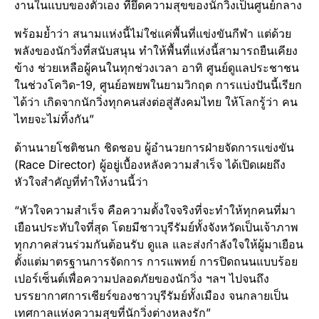
งานในแบบของตัวเอง ที่ยึดความสุขของนักวิ่งเป็นศูนย์กลาง
พร้อมย้ำว่า สนามแห่งนี้ไม่ใช่แค่พื้นที่แข่งขันกีฬา แต่ด้วย
พลังของนักวิ่งที่สนับสนุน ทำให้พื้นที่แห่งนี้สามารถยืนเคียง
ข้าง ช่วยเหลือผู้คนในทุกช่วงเวลา อาทิ ศูนย์ดูแลประชาชน
ในช่วงโควิด-19, ศูนย์อพยพในยามวิกฤต การแบ่งปันนี้เรียก
ได้ว่า เกิดจากนักวิ่งทุกคนส่งต่อสู่สังคมไทย ให้โลกรู้ว่า คน
ไทยจะไม่ทิ้งกัน”
ด้านนายโชติชนก ชิดชอบ ผู้อำนวยการฝ่ายจัดการแข่งขัน
(Race Director) ผู้อยู่เบื้องหลังความสำเร็จ ได้เปิดเผยถึง
หัวใจสำคัญที่ทำให้งานนี้ว่า
“หัวใจความสำเร็จ คือความตั้งใจจริงที่จะทำให้ทุกคนที่มา
เยือนประทับใจที่สุด โดยมีชาวบุรีรัมย์ทั้งจังหวัดเป็นเจ้าภาพ
ทุกภาคส่วนร่วมกันต้อนรับ ดูแล และส่งกำลังใจให้ผู้มาเยือน
ตั้งแต่มาตรฐานการจัดการ การแพทย์ การปิดถนนแบบร้อย
เปอร์เซ็นต์เพื่อความปลอดภัยของนักวิ่ง ฯลฯ ไปจนถึง
บรรยากาศการเชียร์ของชาวบุรีรัมย์ทั้งเมือง จนกลายเป็น
เทศกาลแห่งความสุขที่นักวิ่งต่างหลงรัก”