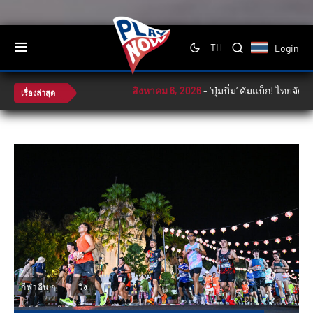
Login
TH
สิงหาคม 6, 2026
-
‘บุ๋มบิ๋ม’ คัมแบ็ก! ไทยจัดเต็มล
เรื่องล่าสุด
กีฬาอื่น ๆ
วิ่ง