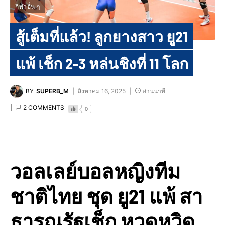
กีฬาอื่น ๆ
สู้เต็มที่แล้ว! ลูกยางสาว ยู21
แพ้ เช็ก 2-3 หล่นชิงที่ 11 โลก
BY
SUPERB_M
สิงหาคม 16, 2025
อ่านนาที
2 COMMENTS
0
วอลเลย์บอลหญิงทีม
ชาติไทย ชุด ยู21 แพ้ สา
ธารณรัฐเช็ก หวุดหวิด