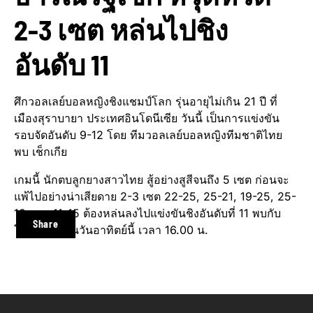
2-3 เซต หล่นไปชิง
อันดับ 11
ศึกวอลเลย์บอลหญิงชิงแชมป์โลก รุ่นอายุไม่เกิน 21 ปี ที่
เมืองสุราบายา ประเทศอินโดนีเซีย วันนี้ เป็นการแข่งขัน
รอบจัดอันดับ 9-12 โดย ทีมวอลเลย์บอลหญิงทีมชาติไทย
พบ เช็กเกีย
เกมนี้ นักตบลูกยางสาวไทย สู้อย่างสูสีจนถึง 5 เซต ก่อนจะ
แพ้ไปอย่างน่าเสียดาย 2-3 เซต 22-25, 25-21, 19-25, 25-
19 และ 11-15 ต้องหล่นลงไปแข่งขันชิงอันดับที่ 11 พบกับ
Share
โครเอเชีย ในวันอาทิตย์นี้ เวลา 16.00 น.