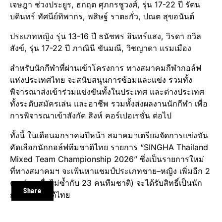
เจษฎา ช่วงประยูร, ธกฤต ศุภกรชูวงศ์, รุ่น 17-22 ปี รัตน
บดินทร์ ทัศนีย์ทิพากร, พสิษฐ์ ราตะกั่ว, ปณต สุขอนันต์
ประเภทหญิง รุ่น 13-16 ปี ธนัชพร อินทร์แสง, วิรดา ถวิล
สังข์, รุ่น 17-22 ปี ภาณินี ขันมณี, วิชญาดา แรมเมือง
สำหรับนักกีฬาที่ผ่านเข้าโครงการ ทางสมาคมกีฬากอล์ฟ
แห่งประเทศไทย จะสนับสนุนการซ้อมและแข่ง รวมทั้ง
พิจารณาส่งเข้าร่วมแข่งขันทั้งในประเทศ และต่างประเทศ
ทั้งระดับสมัครเล่น และอาชีพ รวมทั้งส่งผลงานนักกีฬา เพื่อ
การพิจารณาเข้าสังกัด สิงห์ คอร์เปอเรชั่น ต่อไป
ทั้งนี้ ในเดือนมกราคมปีหน้า สมาคมฯเตรียมจัดการแข่งขัน
คัดเลือกนักกอล์ฟทีมชาติไทย รายการ “SINGHA Thailand
Mixed Team Championship 2026” ซึ่งเป็นรายการใหม่
ที่ทางสมาคมฯ จะเฟ้นหาแชมป์ประเภทชาย–หญิง เพิ่มอีก 2
คน (รายชื่อไม่ซ้ำกับ 23 คนทีมชาติ) จะได้รับสิทธิ์เป็นนัก
Share
กอล์ฟทีมชาติไทย