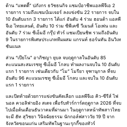
ด้าน “แพตตี้” ปภังกร ธวัชธนกิจ แชมป์อาชีพแอลพีจีเอ 2
รายการ รวมถึงแชมป์เมเจอร์ ลงแข่งขัน 22 รายการ จบใน
10 อันดับแรก 3 รายการ ได้แก่ อันดับ 4 ร่วม ฮอนด้า แอลพี
จีเอ ไทยแลนด์, อันดับ 10 ร่วม ซีพีเคซี วีเมนส์ โอเพ่น และ
อันดับ 7 ร่วม ซีเอ็มอี กรุ๊ป ทัวร์ แชมเปียนชิพ รวมถึงอันดับ
9 ในรายการพิเศษประเภททีมผสม แกรนท์ ธอร์นทัน อินวิเท
ชันแนล
ส่วน “เปียโน” อาภิชญา ยุบล จบฤดูกาลในอันดับ 85
คะแนนสะสมเรซทู ซีเอ็มอี โกลบ ทำผลงานจบใน 10 อันดับ
แรก 1 รายการ เช่นเดียวกับ “โม” โมรียา จุฑานุกาล ที่จบ
อันดับ 96 คะแนนเรซทู ซีเอ็มอี โกลบ และจบใน 10 อันดับ
แรก 1 รายการ
และปิดท้ายด้วยการแข่งขันคัดเลือก แอลพีจีเอ คิว-ซีรีส์ ไฟ
นอล ควอลิฟายอิง สเตจ เพื่อรับทัวร์การ์ดฤดูกาล 2026 ที่จบ
ไปเมื่อต้นเดือนธันวาคมที่ผ่านมา ในฤดูกาลหน้าทัพสาวไทย
จะมี ฮัท สุวิชยา วินิจฉัยธรรม นักกอล์ฟสาววัย 19 ปี จาก
จังหวัดขอนแก่น เสริมทัพในฐานะรุกกี้ของทัวร์