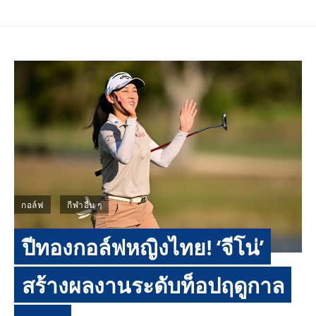
กอล์ฟ
กีฬาอื่น ๆ
ปีทองกอล์ฟหญิงไทย! ‘จีโน่’
สร้างผลงานระดับท็อปฤดูกาล