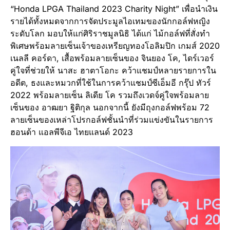
“Honda LPGA Thailand 2023 Charity Night” เพื่อนำเงิน
รายได้ทั้งหมดจากการจัดประมูลไอเทมของนักกอล์ฟหญิง
ระดับโลก มอบให้แก่ศิริราชมูลนิธิ ได้แก่ ไม้กอล์ฟที่สั่งทำ
พิเศษพร้อมลายเซ็นเจ้าของเหรียญทองโอลิมปิก เกมส์ 2020
เนลลี คอร์ดา, เสื้อพร้อมลายเซ็นของ จินยอง โค, ไดร์เวอร์
คู่ใจที่ช่วยให้ นาสะ ฮาตาโอกะ คว้าแชมป์หลายรายการใน
อดีต, ธงและหมวกที่ใช้ในการคว้าแชมป์ซีเอ็มอี กรุ๊ป ทัวร์
2022 พร้อมลายเซ็น ลิเดีย โค รวมถึงเวดจ์คู่ใจพร้อมลาย
เซ็นของ อาฒยา ฐิติกุล นอกจากนี้ ยังมีถุงกอล์ฟพร้อม 72
ลายเซ็นของเหล่าโปรกอล์ฟชั้นนำที่ร่วมแข่งขันในรายการ
ฮอนด้า แอลพีจีเอ ไทยแลนด์ 2023