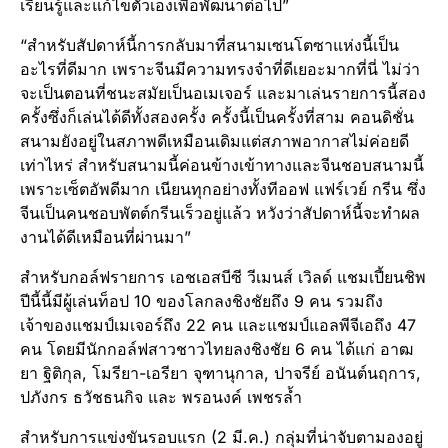
เรียนรู้และแก้ไขตัวเองเพื่อพัฒนาต่อไป”
“สำหรับสัปดาห์นี้การกลับมาที่สนามเซนโตซาแห่งนี้เป็น
อะไรที่ดีมาก เพราะจีนมีความทรงจำที่ดีเยอะมากที่นี่ ไม่ว่า
จะเป็นตอนที่ชนะสมัยเป็นอเมเจอร์ และมาเล่นรายการนี้สอง
ครั้งซึ่งก็เล่นได้ดีทั้งสองครั้ง ครั้งนี้เป็นครั้งที่สาม คอนดิชั่น
สนามยังอยู่ในสภาพดีเหมือนเดิมแต่สภาพอากาสไม่ค่อยดี
เท่าไหร่ สำหรับสนามนี้ค่อนข้างเข้าทางและจีนชอบสนามนี้
เพราะเซ็ตอัพดีมาก เนียนทุกอย่างทั้งทีออฟ แฟร์เวย์ กรีน ซึ่ง
จีนเป็นคนชอบพัตต์กรีนเร็วอยู่แล้ว หวังว่าสัปดาห์นี้จะทำผล
งานได้ดีเหมือนที่ผ่านมา”
สำหรับกอล์ฟรายการ เอชเอสบีซี วีเมนส์ เวิลด์ แชมเปี้ยนชิพ
ปีนี้นี้มีผู้เล่นท็อป 10 ของโลกลงชิงชัยถึง 9 คน รวมถึง
เจ้าของแชมป์เมเจอร์ถึง 22 คน และแชมป์แอลพีจีเอถึง 47
คน โดยมีนักกอล์ฟสาวชาวไทยลงชิงชัย 6 คน ได้แก่ อาฒ
ยา ฐิติกุล, โมรียา-เอรียา จุฑานุกาล, ปาจรีย์ อนันต์นฤการ,
ปภังกร ธวัชธนกิจ และ พรอนงค์ เพชรล้ำ
สำหรับการแข่งขันรอบแรก (2 มี.ค.) กลุ่มที่น่าจับตามองอยู่