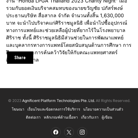
งาน “Honda LPGA Thailand 2023 Charity Night” เมื่อ
รวมกับยอดเงินบริจาคสมทบของนายขวัญชัย ปภัสร์พงษ์
ประธานบริษัท สื่อสากล จำกัด จำนวนทั้งสิ้น 1,630,000
บาท จะนำไปบริจาคแก่ศิริราชมูลนิธิ เพื่อนำไปซื้ออุปกรณ์
ทางการแพทย์และช่วยเหลือผู้ป่วยที่ยากไร้ในโรงพยาบาล
ศิริราช ทั้งนี้ ศิริราชมูลนิธิมีส่วนช่วยในการพัฒนาแพทย์
และบุคลากรทางการแพทย์โดยสนับสนุนด้านการศึกษา การ
ฝึกอบรม และการค้นคว้าวิจัยให้กับคณะแพทยศาสตร์
Share
ศิริราชพยาบาล
© 2023
Agnificent Platform Technologies Pte. Ltd.
All Rights Reserved.
โฆษณา
เงื่อนไขและข้อตกลงการใช้บริการ
นโยบายความเป็นส่วนตัว
ติดต่อเรา
หลักเกณฑ์ด้านเนื้อหา
เกี่ยวกับเรา
ผู้เขียน