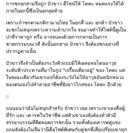
การชกยกสามจึงถูก บัวขาว ดีไซน์ให้ โคตะ หมดแรงให้ได้
ภายในยกนี้ซึ่งเป็นยกสุดท้าย
เพราะถ้าชกตามกติกามวยไทย ในยกสี่ และ ยกห้า บัวขาว
จะชกไม่สนุกเพราะความลำบากใจ จนอาจทำให้ไฟต์​นี้ดูเป็น
ปาหี่ราคาถูก หรือ อาจจบลงด้วยการกลายเป็นการ
ฆาตกรรม​บนเวที ดังนั้นยกสาม บัวขาว จึงต้องชกอย่างที่
ปรากฏ​ตามนั้น
บัวขาวจึงจำเป็นต้องระวังตัวแบบมิให้เผลอจนโดนอาวุธ
ระดับฟ้าประทานที่มาในรูป “เปรี้ยงเดียวอยู่” ของ โคตะ แต่
ในขณะเดียวกัน​เขาเองก็ต้องระวังไม่ให้อาวุธอันหนักหน่วง​
ของตนเองไปทำลายอาชีพที่ยังยาวไกลของ โคตะ อีกด้วย
::
แน่นอนว่ามันไม่สนุกสำหรับ บัวขาว เลย เพราะเขาเองคือผู้
ที่รัก และ เคารพในวิชาชีพ แต่ตัวเขาเองยังต้องทำตัวมี
จรรยาบรรณ​ที่ดีตลอดการชกนั้น รวมทั้งต้องเคารพคู่แข่ง
แถมยังต้องไม่ลืมว่านี่คือไฟต์​พิเศษกับคู่ชกที่เสียเปรียบ​เขาทุก