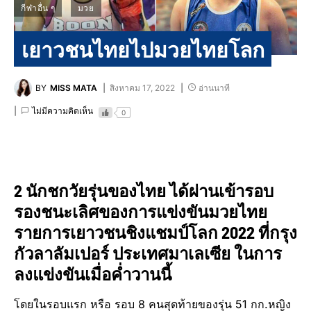
กีฬาอื่น ๆ
มวย
เยาวชน​ไทยไปมวยไทยโลก
BY
MISS MATA
สิงหาคม 17, 2022
อ่านนาที
ไม่มีความคิดเห็น
0
2 นักชกวัยรุ่นของไทย ได้ผ่านเข้ารอบ​
รองชนะเลิศ​ของการแข่งขันมวยไทย
รายการเยาวชนชิงแชมป์โลก 2022 ที่กรุง
กัวลาลัมเปอร์ ประเทศมาเลเซีย ในการ
ลงแข่งขัน​เมื่อค่ำวานนี้
โดยในรอบแรก หรือ รอบ 8 คนสุดท้ายของรุ่น 51 กก.หญิง