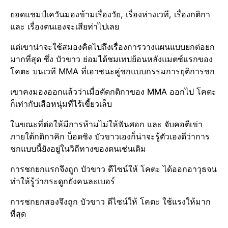
ยอดแชมป์​เควันมองข้ามเรื่องวัย, เรื่องห่างเวที, เรื่องกติกา
และ เรื่องตนเองจะเสียท่าไปเลย
แต่เขาน่าจะใช้สมองคิดไปถึงเรื่องการวางแผนแบบยกต่อยก
มากที่สุด ซึ่ง บัวขาว ย่อมได้ชมเทปย้อนหลังแมตซ์​แรกของ
โคตะ บนเวที MMA ที่เอาชนะคู่ชกแบบกรรมการ​ยุติ​การ​ชก
เขาคงมองออกแล้วว่าเมื่อตัดกติกาของ MMA ออกไป โคตะ
ก็เท่ากับเสือหนุ่มที่ไร้เขี้ยวเล็บ
ในขณะที่ต่อให้มีการห้ามไม่ให้ฟันศอก และ จับคอตีเข่า
ภายใต้กติกาคิก บ็อดซิง บัวขาวเองก็น่าจะรู้ตัวเองดีว่าการ
ชกแบบนี้ยังอยู่ในวิถีทางของตนเช่นเดิม
การชกยกแรกจึงถูก บัวขาว ดีไซน์ให้ โคตะ ได้ออกอาวุธจน
ทำให้รู้ว่ากระดูกยังคนละเบอ​ร์
การชกยกสองจึงถูก บัวขาว ดีไซน์ให้ โคตะ ใช้แรงให้มาก
ที่สุด