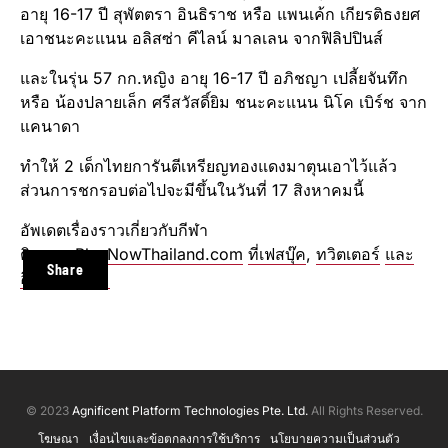
อายุ 16-17 ปี สุพัตตรา อินธิราช หรือ แพนเค้ก เกียรติธงยศ
เอาชนะคะแนน อลิสซ่า คีไลน์ มาลเลน จากฟิลิปปินส์
และในรุ่น 57 กก.หญิง อายุ 16-17 ปี อภิชญา เปลี้ยจันทึก
หรือ น้องปลายเล็ก ศรีสวัสดิ์ยิม ชนะคะแนน นิโค เบิร์ช จาก
แคนาดา
ทำให้ 2 เด็กไทยการันตี​เหรียญทอง​แดงมาตุนเอาไว้แล้ว
ส่วนการชกรอบต่อไปจะมีขึ้นในวันที่ 17 สิงหาคม​นี้
อัพเดตเรื่องราวเกี่ยวกับกีฬา
ติดตาม
PlayNowThailand.com
ที่เฟสบุ๊ค
,
ทวิตเตอร์
และ
Share
อินสตาแกรม
© 2023
Agnificent Platform Technologies Pte. Ltd.
All Rights Reserved.
โฆษณา
เงื่อนไขและข้อตกลงการใช้บริการ
นโยบายความเป็นส่วนตัว