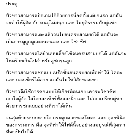
ประตู​
บัวขาวสามารถปิดเกมได้ด้วยการน็อคตั้งแต่​ยกแรก แต่มัน
จะทำให้ผู้จัด กับ คนดูไม่สนุก และ ไม่ยุติธรรม​กับคู่แข่ง
บัวขาวสามารถ​เตะแล้ววนไปจนครบสามยกได้ แต่มันจะ
เป็นการดูถูกดูแคลน​ตนเอง และ วิชา​ชีพ
บัวขาวสามารถไล่ยำแบบเลี้ยงไข้จนครบสามยกได้ แต่มันจะ
โหดร้ายเกินไปสำหรับคู่ชกรุ่นลูก
บัวขาวสามารถชกแบบเหรือชั้นจนครบยกเพื่อทำให้ โคตะ
และ กองเชียร์​ได้อาย แต่มันไม่ใช่วิสัยของเขา
บัวขาวจึงใช้การชกแบบให้เกียรติ​ตนเอง เคารพวิชาชีพ​
เอาใจผู้จัด ใส่ใจกองเชียร์​ทั้งสองฝั่ง และ ไม่เอาเปรียบ​คู่ชก
ด้วยการชกแบบอย่างที่เราได้เห็น
จนสุดท้ายระบบหายใจ กระดูกมวยของโคตะ และ ดุลยพินิจ​
ของกรรมการ คือ จุดที่ทำให้ไฟต์​นี้จบอย่างสมบูรณ์​ที่สุดเท่า
ที่จะเป็นไปได้