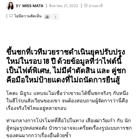
BY
MISS MATA
สิงหาคม 21, 2022
อ่านนาที
ไม่มีความคิดเห็น
0
ขึ้นชกที่เวทีมวยราชดำเนิน​ยุคปรับปรุง​
ใหม่ในรอบ 18 ปี ด้วยข้อมูลที่ว่าไฟต์​นี้
เป็นไฟต์พิเศษ, ไม่มีคำตัดสิน และ คู่ชก
คือมือใหม่ป้ายแดงที่ไม่ถนัดการยืนสู้
โคตะ มิอูระ แทบจะไม่เชื่อว่าเขาจะได้ขึ้นชกจริงๆ กับหนึ่ง
ในฮีโร่​บนสังเวียนของเขา จนต้องสอบถามผู้จัดการ​ว่านี่คือ
เรื่องจริง​ใช่ไหมอยู่หลายรอบ
ท่ามกลางการโปรโมทที่สื่อไปในทาง เสือเฒ่าวัยเก๋า กับ นัก
สู้หนุ่มรูปหล่อพ่อดัง บัวขาวอาจจะเครียดเรื่องรูปแบบการชก
ของตนมากกว่าเรื่องอื่นด้วยซ้ำ