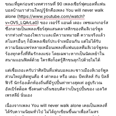
ขณะที่ยุคก่อนช่วงทศวรรษที่ 90 เพลงเชียร์ฟุตบอลที่แฟน
บอลบ้านเราส่วนใหญ่รู้จักคือเพลง You will never walk
alone (
https://www.youtube.com/watch?
v=OV5_LQArLa0
) ของ เจอร์รี แอนด์ เดอะ เพซเมกเกอร์ส
ซึ่งกลายเป็นเพลงเชียร์สุดแสนคลาสสิกของทีมลิเวอร์พูล
จากท่วงทำนองไพเราะและมีความหมายดี ความจริงแล้ว
สโมสรอื่นๆ ก็มีเพลงเชียร์ประจำเหมือนกัน แต่ไม่ได้รับ
ความนิยมแพร่หลายเหมือนเพลงที่แฟนบอลทีมลิเวอร์พูลจะ
ร้องทุกครั้งที่ทีมรักลงแข่ง โดยเฉพาะหากเป็นนัดเหย้าใน
สนามแอนฟิลด์ด้วย ใครฟังก็อดรู้สึกขนลุกไปด้วยไม่ได้
แต่เชื่อเถอะครับว่าศิลปินที่แฟนบอลและชาวเมืองลิเวอร์พูล
ส่วนใหญ่เทิดทูนคือ 4 เต่าทอง หรือ เดอะ บีทเทิลส์ กับ บิลลี
ฟิวรี นักร้องเด็กท้องถิ่นที่มีรูปปั้นท่าทางสุดเท่ อยู่บริเวณ
อัลเบิร์ตด็อค ซึ่งคนต่างถิ่นชอบคิดว่าเป็นรูปปั้นของ เอลวิส
เพรสลีย์ นั่นเอง
เนื่องจากเพลง You will never walk alone เคยเป็นเพลงที่
ได้รับความนิยมทั่วไป ไม่ได้ถูกเขียนขึ้นมาเพื่อสโมสร