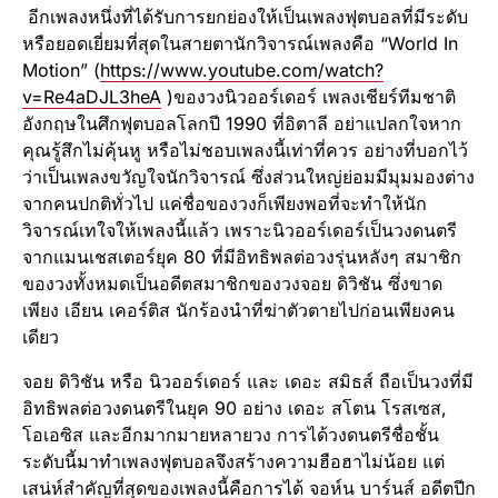
อีกเพลงหนึ่งที่ได้รับการยกย่องให้เป็นเพลงฟุตบอลที่มีระดับ
หรือยอดเยี่ยมที่สุดในสายตานักวิจารณ์เพลงคือ “World In
Motion” (
https://www.youtube.com/watch?
v=Re4aDJL3heA
)ของวงนิวออร์เดอร์ เพลงเชียร์ทีมชาติ
อังกฤษในศึกฟุตบอลโลกปี 1990 ที่อิตาลี อย่าแปลกใจหาก
คุณรู้สึกไม่คุ้นหู หรือไม่ชอบเพลงนี้เท่าที่ควร อย่างที่บอกไว้
ว่าเป็นเพลงขวัญใจนักวิจารณ์ ซึ่งส่วนใหญ่ย่อมมีมุมมองต่าง
จากคนปกติทั่วไป แค่ชื่อของวงก็เพียงพอที่จะทำให้นัก
วิจารณ์เทใจให้เพลงนี้แล้ว เพราะนิวออร์เดอร์เป็นวงดนตรี
จากแมนเชสเตอร์ยุค 80 ที่มีอิทธิพลต่อวงรุ่นหลังๆ สมาชิก
ของวงทั้งหมดเป็นอดีตสมาชิกของวงจอย ดิวิชัน ซึ่งขาด
เพียง เอียน เคอร์ติส นักร้องนำที่ฆ่าตัวตายไปก่อนเพียงคน
เดียว
จอย ดิวิชัน หรือ นิวออร์เดอร์ และ เดอะ สมิธส์ ถือเป็นวงที่มี
อิทธิพลต่อวงดนตรีในยุค 90 อย่าง เดอะ สโตน โรสเซส,
โอเอซิส และอีกมากมายหลายวง การได้วงดนตรีชื่อชั้น
ระดับนี้มาทำเพลงฟุตบอลจึงสร้างความฮือฮาไม่น้อย แต่
เสน่ห์สำคัญที่สุดของเพลงนี้คือการได้ จอห์น บาร์นส์ อดีตปีก