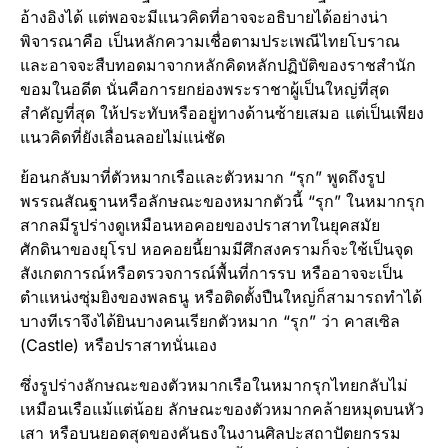
อ้างอิงได้ แต่พอจะมีแนวคิดที่อาจจะอธิบายได้อย่างน่า
พิจารณาคือ เป็นหลักความเชื่อตามประเพณีไทยโบราณ
และอาจจะสืบทอดมาจากหลักคิดหลักปฏิบัติของราชสำนัก
ขอมในอดีต นั่นคือการยกย่องพระราชาผู้เป็นใหญ่ที่สุด
สำคัญที่สุด ให้ประทับหรืออยู่ทางด้านซ้ายเสมอ แต่เป็นเพียง
แนวคิดที่ยังเลื่อนลอยไม่แน่ชัด
ย้อนกลับมาที่ตัวหมากเรือและตัวหมาก “รุก” พูดถึงรูป
พรรณสัณฐานหรือลักษณะของหมากตัวนี้ “รุก” ในหมากรุก
สากลมีรูปร่างดูเหมือนหอคอยของปราสาทในยุคสมัย
ศักดินาของยุโรป หอคอยนี้ยามมีศึกสงครามก็จะใช้เป็นจุด
สังเกตการณ์หรือตรวจการณ์พื้นที่การรบ หรืออาจจะเป็น
ตำแหน่งซุ่มยิงของพลธนู หรือติดตั้งปืนใหญ่ก็สามารถทำได้
บางทีเราจึงได้ยินบางคนเรียกตัวหมาก “รุก” ว่า คาสเซิล
(Castle) หรือปราสาทนั่นเอง
ซึ่งรูปร่างลักษณะของตัวหมากเรือในหมากรุกไทยกลับไม่
เหมือนเรือแม้แต่น้อย ลักษณะของตัวหมากคล้ายหมุดบนหัว
เสา หรือบนยอดสุดของคันธงในงานศิลปะสถาปัตยกรรม