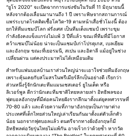
“ยูโร 2020” จะเปิดฉากการแข่งขันในวันที่ 11 มิถุนายนนี้
หลังจากต้องเลื่อนมานานถึง 1 ปี เพราะพิษจากสถานการณ์
แพร่ระบาดโรคติดเชื้อโควิด-19 ตามหน้าเสื่อชั่วโมงนี้ ต้อง
ยกให้ทีมแชมป์โลก ฝรั่งเศส เป็นทีมเต็งแชมป์ เพราะขุม
กำลังยังคงแข็งแกร่งไม่แพ้ 3 ปีที่แล้ว ขณะที่ทีมที่มีโอกาส
คว้าแชมป์ไม่น้อย น่าจะเป็นแชมป์เก่าโปรตุเกส, เบลเยียม
และอังกฤษ ขณะที่เยอรมนี, สเปน และอิตาลี แม้อยู่ในช่วง
เปลี่ยนผ่าน แต่คงประมาทไม่ได้เหมือนเดิม
สำหรับแฟนบอลบ้านเราส่วนใหญ่น่าจะเอาใจช่วยทีมอังกฤษ
เพราะคุ้นเคยกับสโมสรในพรีเมียร์ลีกเป็นอย่างดี เรียกว่า
ส่วนหนึ่งรู้จักนักเตะทีมแมนเชสเตอร์ ยูไนเต็ด หรือ
ลิเวอร์พูล ดีกว่านักเตะทีมชาติไทยหลายเท่า อิทธิพลของ
ฟุตบอลอังกฤษที่มีต่อคนไทยฝังรากลึกมาตั้งแต่ยุคทศวรรษที่
70-80 แล้ว และด้วยความที่ภาษาอังกฤษเป็นภาษาต่าง
ประเทศที่เด็กไทยส่วนใหญ่เล่าเรียนกันมาตั้งแต่ตัวเล็กตัว
น้อย นอกจากฟุตบอลแล้ว ดนตรีจากทางฝั่งอังกฤษก็มี
อิทธิพลต่อวัยรุ่นไทยไม่แพ้กัน อาจเร็วกว่าด้วยซ้ำ หากวัด
จากความนิยมของวง “The Beatles” ในยุคทศวรรษที่ 60