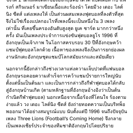
รงก์ สกินเนอร์ มาเขียนเนื้อและร้องนำ โดยมีวง เดอะ ไลต์
นิง ซีดส์ แต่งเพลงให้ เป็นส่วนผสมเพลงฟุตบอลที่ลงตัวที่สุด
จึงไม่ใช่เรื่องแปลกอะไรที่เพลงนี้จะเป็นหนึ่งใน 3 เพลง
เท่านั้น ที่เคยขึ้นครองอันดับสูงสุด ยูเค ชาร์ต มากกว่าหนึ่ง
ครั้ง มันเป็นเพลงประจำการแข่งขันฟุตบอลยูโร 1996 ที่
อังกฤษเป็นเจ้าภาพ ในโอกาสครบรอบ 30 ปีที่อังกฤษคว้า
แชมป์ฟุตบอลโลกด้วย เนื้อหาของเพลงจึงเป็นการยกย่องผล
งานนักเตะอังกฤษชุดแชมป์โลกสมัยแรกและสมัยเดียว
นอกจากนี้ยังกล่าวถึงช่วงเวลาแห่งความเจ็บปวดที่แฟนบอล
อังกฤษรอคอยความสำเร็จการคว้าแชมป์รายการใหญ่นับ
ตั้งแต่นั้นเป็นต้นมา และเป็นการกล่าวถึงกีฬาฟุตบอลได้กลับ
สู่อังกฤษบ้านเกิด (ตามหลักฐานที่อังกฤษอ้างอิงว่าเป็นต้น
กำเนิดกีฬาฟุตบอล) นอกเหนือจากเนื้อร้องที่โดนใจ ร้องตาม
ง่ายแล้ว วง เดอะ ไลต์นิง ซีดส์ ยังถ่ายทอดความเป็นบริทพ็อ
พออกมาได้อย่างสมบูรณ์แบบ นับตั้งแต่ปี 1996 จนถึงปัจจุบัน
เพลง Three Lions (Football’s Coming Home) จึงกลาย
เป็นเพลงเชียร์ประจำของทีมชาติอังกฤษไปโดยปริยาย