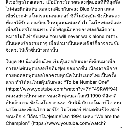
ลิเวอร์พูลโดยเฉพาะ เมื่อมีการโหวตเพลงฟุตบอลที่ดีที่สุดจึง
ไม่ค่อยติดอันดับ เฉกเช่นเดียวกับเพลง Blue Moon เพลง
เชียร์ประจำสโมสรแมนเชสเตอร์ ซิตี้ในปัจจุบัน ซึ่งเป็นเพลง
ที่เคยได้รับความนิยมในหมู่แฟนเพลงทั่วไป ไม่ใช่เพลงที่แต่ง
เพื่อสโมสรโดยเฉพาะ ที่สำคัญเนื้อหาของเพลงยังมีความ
หมายไม่ดีเท่ากับเพลง You will never walk alone เพราะ
เป็นเพลงรักธรรมดาๆ เมื่อนำมาเป็นเพลงเชียร์ก็อาจกระชับ
จังหวะให้เร็วขึ้นบ้างเท่านั้น
ในยุค 90 นี่เองที่คนไทยเริ่มคุ้นเคยกับเพลงที่เขียนมาเพื่อ
การแข่งขันฟุตบอลหรือทีมฟุตบอลมากขึ้น เนื่องจากมีการ
ถ่ายทอดสดฟุตบอลโลกครบทุกนัดในประเทศไทยเป็นครั้ง
แรก ทำให้คนไทยคุ้นกับเพลง “To be Number One”
(
https://www.youtube.com/watch?v=7YF49RWif94
)
เพลงอย่างเป็นทางการของศึกฟุตบอลโลกปี 1990 ที่อิตาลี
เป็นเจ้าภาพ ซึ่งร้องโดย จานนา นันนินี กับ เอโดอาร์โด เบน
นาโต และเขียนโดย จอร์โจ โมโรเดอร์ พ่อมดซินธีไซเซอร์
ขณะอีก 4 ปีถัดมาในฟุตบอลโลก 1994 เพลง “We are the
Champion” (
https://www.youtube.com/watch?