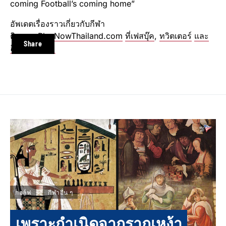
coming Football’s coming home”
อัพเดตเรื่องราวเกี่ยวกับกีฬา
ติดตาม
PlayNowThailand.com
ที่เฟสบุ๊ค
,
ทวิตเตอร์
และ
Share
อินสตาแกรม
กอล์ฟ
กีฬาอื่น ๆ
เพราะกำเนิดจากรากเหง้า