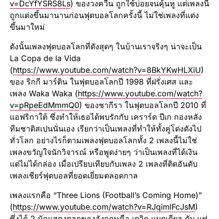
v=DcYfYSRS8Ls
) ของวงควีน ถูกใช้บ่อยจนคุ้นหู แต่เพลงนี้
ถูกแต่งขึ้นมานานก่อนฟุตบอลโลกครั้งนี้ ไม่ใช่เพลงที่แต่ง
ขึ้นมาใหม่
ดังนั้นเพลงฟุตบอลโลกที่ดังสุดๆ ในบ้านเราจริงๆ น่าจะเป็น
La Copa de la Vida
(
https://www.youtube.com/watch?v=8BkYKwHLXiU
)
ของ ริกกี มาร์ติน ในฟุตบอลโลกปี 1998 ที่ฝรั่งเศส และ
เพลง Waka Waka (
https://www.youtube.com/watch?
v=pRpeEdMmmQ0
) ของชากีรา ในฟุตบอลโลกปี 2010 ที่
แอฟริกาใต้ ซึ่งทำให้เธอได้พบรักกับ เคราร์ด ปีเก กองหลัง
ทีมชาติสเปนนั่นเอง เรียกว่าเป็นเพลงที่ทำให้ทั้งคู่โด่งดังไป
ทั่วโลก อย่างไรก็ตามเพลงฟุตบอลโลกทั้ง 2 เพลงนี้ไม่ใช่
เพลงขวัญใจนักวิจารณ์ หรือพูดง่ายๆ ว่าเป็นเพลงที่ได้เงิน
แต่ไม่ได้กล่อง เมื่อเปรียบเทียบกับเพลง 2 เพลงที่ติดอันดับ
เพลงเชียร์ฟุตบอลที่ยอดเยี่ยมตลอดกาล
เพลงแรกคือ “Three Lions (Football’s Coming Home)”
(
https://www.youtube.com/watch?v=RJqimlFcJsM
)
ซึ่งได้ 2 นักแสดงตลกของอังกฤษคือ เดวิด แบดเดียล กับ แฟ