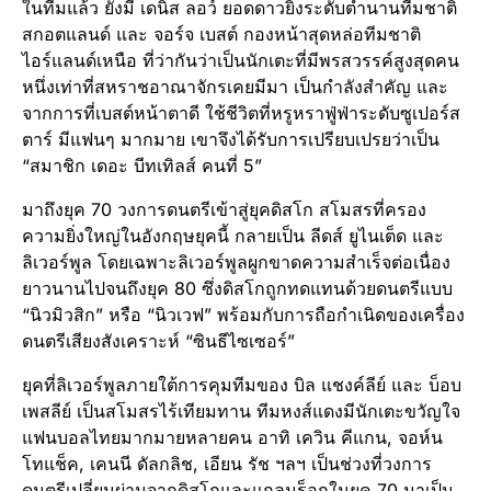
ในทีมแล้ว ยังมี เดนิส ลอว์ ยอดดาวยิงระดับตำนานทีมชาติ
สกอตแลนด์ และ จอร์จ เบสต์ กองหน้าสุดหล่อทีมชาติ
ไอร์แลนด์เหนือ ที่ว่ากันว่าเป็นนักเตะที่มีพรสวรรค์สูงสุดคน
หนึ่งเท่าที่สหราชอาณาจักรเคยมีมา เป็นกำลังสำคัญ และ
จากการที่เบสต์หน้าตาดี ใช้ชีวิตที่หรูหราฟู่ฟ่าระดับซูเปอร์ส
ตาร์ มีแฟนๆ มากมาย เขาจึงได้รับการเปรียบเปรยว่าเป็น
“สมาชิก เดอะ บีทเทิลส์ คนที่ 5”
มาถึงยุค 70 วงการดนตรีเข้าสู่ยุคดิสโก สโมสรที่ครอง
ความยิ่งใหญ่ในอังกฤษยุคนี้ กลายเป็น ลีดส์ ยูไนเต็ด และ
ลิเวอร์พูล โดยเฉพาะลิเวอร์พูลผูกขาดความสำเร็จต่อเนื่อง
ยาวนานไปจนถึงยุค 80 ซึ่งดิสโกถูกทดแทนด้วยดนตรีแบบ
“นิวมิวสิก” หรือ “นิวเวฟ” พร้อมกับการถือกำเนิดของเครื่อง
ดนตรีเสียงสังเคราะห์ “ซินธีไซเซอร์”
ยุคที่ลิเวอร์พูลภายใต้การคุมทีมของ บิล แชงค์ลีย์ และ บ็อบ
เพสลีย์ เป็นสโมสรไร้เทียมทาน ทีมหงส์แดงมีนักเตะขวัญใจ
แฟนบอลไทยมากมายหลายคน อาทิ เควิน คีแกน, จอห์น
โทแช็ค, เคนนี ดัลกลิช, เอียน รัช ฯลฯ เป็นช่วงที่วงการ
ดนตรีเปลี่ยนผ่านจากดิสโกและแกลมร็อกในยุค 70 มาเป็น