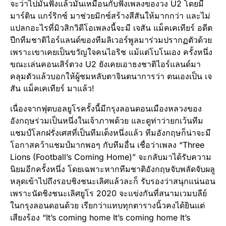
จะว่าไปมันฟังแล้วมันเหมือนกับฟังเพลงของวง U2 โดยมี
มาร์ติน แกร์ริกซ์ มาช่วยมิกซ์สร้างสีสันให้มากกว่า และไม่
แปลกอะไรที่มิวสิกวิดีโอเพลงนี้จะมี เจสัน แม็คเคเทียร์ อดีต
ปีกทีมชาติไอร์แลนด์ของทีมลิเวอร์พูลมาร่วมปรากฏตัวด้วย
เพราะเขาเคยเป็นขวัญใจคนไอริช แม้แต่โบโนเอง ครั้งหนึ่ง
ขณะเล่นคอนเสิร์ตวง U2 ยังเคยเอาธงชาติไอร์แลนด์มา
คลุมตัวแล้วบอกให้ผู้ชมหลับตาจินตนาการว่า ตนเองเป็น เจ
สัน แม็คเคเทียร์ มาแล้ว!
เนื่องจากฟุตบอลยูโรครั้งนี้มีกรุงลอนดอนเมืองหลวงของ
อังกฤษร่วมเป็นหนึ่งในเจ้าภาพด้วย และดูท่าว่ายกเว้นทีม
แชมป์โลกฝรั่งเศสที่เป็นทีมเต็งหนึ่งแล้ว ทีมอังกฤษก็น่าจะมี
โอกาสคว้าแชมป์มากพอๆ กับทีมอื่น เชื่อว่าเพลง “Three
Lions (Football’s Coming Home)” จะกลับมาได้รับความ
นิยมอีกครั้งหนึ่ง โดยเฉพาะหากทีมชาติอังกฤษจับพลัดจับผลู
หลุดเข้าไปถึงรอบชิงชนะเลิศแล้วละก็ รับรองว่าสนุกแน่นอน
เพราะนัดชิงชนะเลิศยูโร 2020 จะแข่งกันที่สนามเวมบลีย์
ในกรุงลอนดอนด้วย เรียกว่าแทบทุกตารางนิ้วคงได้ยินแต่
เสียงร้อง “It’s coming home It’s coming home It’s