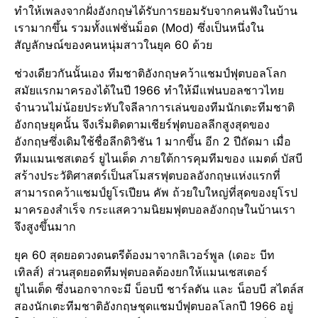
ทำให้เพลงจากฝั่งอังกฤษได้รับการยอมรับจากคนฟังในบ้าน
เรามากขึ้น รวมทั้งแฟชั่นม็อด (Mod) ซึ่งเป็นหนึ่งใน
สัญลักษณ์ของคนหนุ่มสาวในยุค 60 ด้วย
ช่วงเดียวกันนั้นเอง ทีมชาติอังกฤษคว้าแชมป์ฟุตบอลโลก
สมัยแรกมาครองได้ในปี 1966 ทำให้มีแฟนบอลชาวไทย
จำนวนไม่น้อยประทับใจลีลาการเล่นของทีมนักเตะทีมชาติ
อังกฤษยุคนั้น จึงเริ่มติดตามเชียร์ฟุตบอลลีกสูงสุดของ
อังกฤษซึ่งเดิมใช้ชื่อลีกดิวิชัน 1 มากขึ้น อีก 2 ปีถัดมา เมื่อ
ทีมแมนเชสเตอร์ ยูไนเต็ด ภายใต้การคุมทีมของ แมตต์ บัสบี
สร้างประวัติศาสตร์เป็นสโมสรฟุตบอลอังกฤษแห่งแรกที่
สามารถคว้าแชมป์ยูโรเปียน คัพ ถ้วยใบใหญ่ที่สุดของยุโรป
มาครองสำเร็จ กระแสความนิยมฟุตบอลอังกฤษในบ้านเรา
จึงสูงขึ้นมาก
ยุค 60 สุดยอดวงดนตรีต้องมาจากลิเวอร์พูล (เดอะ บีท
เทิลส์) ส่วนสุดยอดทีมฟุตบอลต้องยกให้แมนเชสเตอร์
ยูไนเต็ด ซึ่งนอกจากจะมี บ็อบบี ชาร์ลตัน และ น็อบบี สไตล์ส
สองนักเตะทีมชาติอังกฤษชุดแชมป์ฟุตบอลโลกปี 1966 อยู่