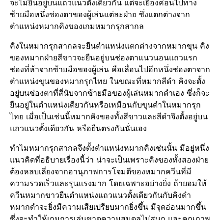
จะไม่ยืนอยู่บนแถวแนวตั้งเดียวกัน แต่จะเยื้องค่อนไปทาง
ซ้ายมือหนึ่งช่องตาของผู้เล่นแต่ละฝ่าย ซึ่งแตกต่างจาก
ตำแหน่งหมากคิงของเกมหมากรุกสากล
คิงในหมากรุกสากลจะยืนตำแหน่งแตกต่างจากหมากขุน คิง
ของหมากฝ่ายสีขาวจะยืนอยู่บนช่องตาแนวนอนแถวแรก
ช่องที่ห้าจากซ้ายมือของผู้เล่น คือเลื่อนไปอีกหนึ่งช่องตาจาก
ตำแหน่งขุนของหมากรุกไทย ในขณะที่หมากสีดำ คิงจะตั้ง
อยู่บนช่องตาที่สี่นับจากซ้ายมือของผู้เล่นหมากดำเอง ซึ่งก็จะ
ยืนอยู่ในตำแหน่งเดียวกันหรือเหมือนกับขุนดำในหมากรุก
ไทย เมื่อเป็นเช่นนี้หมากคิงของทั้งสีขาวและสีดำจึงตั้งอยู่บน
แถวแนวตั้งเดียวกัน หรือยืนตรงกันนั่นเอง
ทำไมหมากรุกสากลจึงตั้งตำแหน่งหมากคิงเช่นนั้น มีอยู่หนึ่ง
แนวคิดที่อธิบายเรื่องนี้ว่า น่าจะเป็นเพราะคิงของทั้งสองฝ่าย
ต้องหลบเลี่ยงจากอานุภาพการโจมตีของหมากควีนที่มี
ความรวดเร็วและรุนแรงมาก โดยเฉพาะอย่างยิ่ง ถ้ายอมให้
ควีนหมากขาวยืนตำแหน่งแถวแนวตั้งเดียวกันกับคิงดำ
หมากดำจะยิ่งมีความเสียเปรียบมากยิ่งขึ้น มีจุดอ่อนมากขึ้น
ซึ่งจะทำให้เกมการเล่นขาดความสมดุลไม่สนุก และคุณภาพ