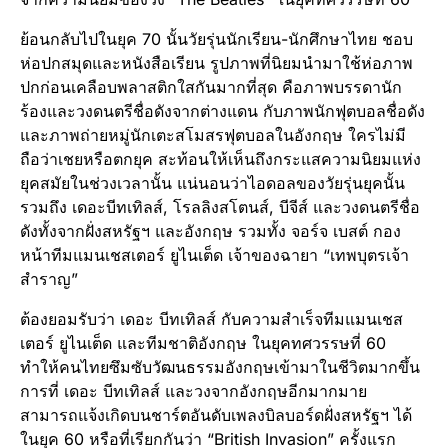
ย้อนกลับไปในยุค 70 นั้นวัยรุ่นนักเรียน-นักศึกษาไทย ชอบ
ห่อปกสมุดและหนังสือเรียน รูปภาพที่นิยมนำมาใช้ห่อภาพ
ปกก่อนเคลือบพลาสติกใสกันมากที่สุด คือภาพบรรดานัก
ร้องและวงดนตรีชื่อดังจากต่างแดน กับภาพนักฟุตบอลชื่อดัง
และภาพถ่ายหมู่นักเตะสโมสรฟุตบอลในอังกฤษ ใครไม่มี
ถือว่าเชยหรือตกยุค สะท้อนให้เห็นถึงกระแสความนิยมแห่ง
ยุคสมัยในช่วงเวลานั้น แน่นอนว่าไอดอลของวัยรุ่นยุคนั้น
รวมถึง เดอะบีทเทิลส์, โรลลิงสโตนส์, บีจีส์ และวงดนตรีชื่อ
ดังทั้งจากฝั่งสหรัฐฯ และอังกฤษ รวมทั้ง จอร์จ เบสต์ กอง
หน้าทีมแมนเชสเตอร์ ยูไนเต็ด เจ้าของฉายา “เทพบุตรเจ้า
สำราญ”
ต้องยอมรับว่า เดอะ บีทเทิลส์ กับความสำเร็จทีมแมนเชส
เตอร์ ยูไนเต็ด และทีมชาติอังกฤษ ในยุคทศวรรษที่ 60
ทำให้คนไทยซึมซับวัฒนธรรมอังกฤษเข้ามาในชีวิตมากขึ้น
การที่ เดอะ บีทเทิลส์ และวงจากอังกฤษอีกมากมาย
สามารถแจ้งเกิดบนชาร์ตอันดับเพลงบิลบอร์ดฝั่งสหรัฐฯ ได้
ในยุค 60 หรือที่เรียกกันว่า “British Invasion” ครั้งแรก