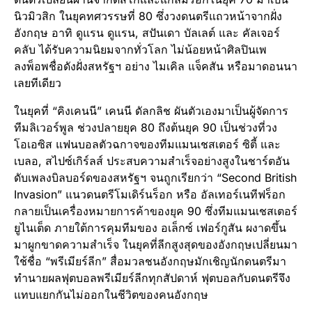
นิวมิวสิก ในยุคทศวรรษที่ 80 ซึ่งวงดนตรีแถวหน้าจากฝั่ง
อังกฤษ อาทิ ดูแรน ดูแรน, สปันเดา บัลเลต์ และ คัลเจอร์
คลับ ได้รับความนิยมจากทั่วโลก ไม่น้อยหน้าศิลปินเพ
ลงพ็อพชื่อดังฝั่งสหรัฐฯ อย่าง ไมเคิล แจ็คสัน หรือมาดอนนา
เลยทีเดียว
ในยุคที่ “คิงเคนนี” เคนนี ดัลกลิช ผันตัวเองมาเป็นผู้จัดการ
ทีมลิเวอร์พูล ช่วงปลายยุค 80 ถึงต้นยุค 90 เป็นช่วงที่วง
โอเอซิส แฟนบอลตัวฉกาจของทีมแมนเชสเตอร์ ซิตี้ และ
เบลอ, สไปซ์เกิร์ลส์ ประสบความสำเร็จอย่างสูงในชาร์ตอัน
ดับเพลงบิลบอร์ดของสหรัฐฯ จนถูกเรียกว่า “Second British
Invasion” แนวดนตรีโมเดิร์นร็อก หรือ อัลเทอร์เนทีฟร็อก
กลายเป็นเครื่องหมายการค้าของยุค 90 ซึ่งทีมแมนเชสเตอร์
ยูไนเต็ด ภายใต้การคุมทีมของ อเล็กซ์ เฟอร์กูสัน ผงาดขึ้น
มาผูกขาดความสำเร็จ ในยุคที่ลีกสูงสุดของอังกฤษเปลี่ยนมา
ใช้ชื่อ “พรีเมียร์ลีก” สื่อมวลชนอังกฤษมักเชิญนักดนตรีมา
ทำนายผลฟุตบอลพรีเมียร์ลีกทุกสัปดาห์ ฟุตบอลกับดนตรีจึง
แทบแยกกันไม่ออกในชีวิตของคนอังกฤษ