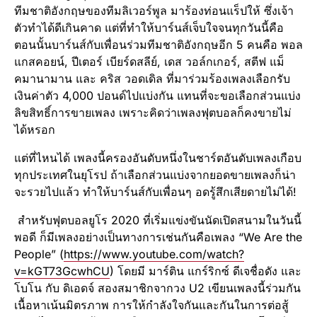
ทีมชาติอังกฤษของทีมลิเวอร์พูล มาร้องท่อนแร็ปให้ ซึ่งเจ้า
ตัวทำได้ดีเกินคาด แต่ที่ทำให้บาร์นส์เจ็บใจจนทุกวันนี้คือ
ตอนนั้นบาร์นส์กับเพื่อนร่วมทีมชาติอังกฤษอีก 5 คนคือ พอล
แกสคอยน์, ปีเตอร์ เบียร์ดสลีย์, เดส วอล์กเกอร์, สตีฟ แม็
คมานามาน และ คริส วอดเดิล ที่มาร่วมร้องเพลงเลือกรับ
เงินค่าตัว 4,000 ปอนด์ไปแบ่งกัน แทนที่จะขอเลือกส่วนแบ่ง
ลิขสิทธิ์การขายเพลง เพราะคิดว่าเพลงฟุตบอลก็คงขายไม่
ได้หรอก
แต่ที่ไหนได้ เพลงนี้ครองอันดับหนึ่งในชาร์ตอันดับเพลงเกือบ
ทุกประเทศในยุโรป ถ้าเลือกส่วนแบ่งจากยอดขายเพลงก็น่า
จะรวยไปแล้ว ทำให้บาร์นส์กับเพื่อนๆ อดรู้สึกเสียดายไม่ได้!
สำหรับฟุตบอลยูโร 2020 ที่เริ่มแข่งขันนัดเปิดสนามในวันนี้
พอดี ก็มีเพลงอย่างเป็นทางการเช่นกันคือเพลง “We Are the
People” (
https://www.youtube.com/watch?
v=kGT73GcwhCU
) โดยมี มาร์ติน แกร์ริกซ์ ดีเจชื่อดัง และ
โบโน กับ ดิเอดจ์ สองสมาชิกจากวง U2 เขียนเพลงนี้ร่วมกัน
เนื้อหาเน้นมิตรภาพ การให้กำลังใจกันและกันในการต่อสู้