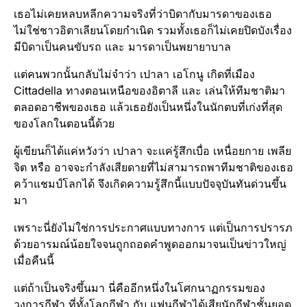
เธอไม่เคยหลบหลีกความจริงที่ว่าบิดากับมารดาของเธอ
ไม่ใช่ชาวอิตาเลียน​โดยกำเนิด รวมทั้งเธอก็ไม่เคยปิดบังเรื่อง
มีบิดาเป็นคนขับรถ และ มารดาเป็นพยายาบาล
แต่คนพวกนั้นกลับไม่จำว่า เปาลา เอโกนู เกิดที่เมือง
Cittadella​ ทางตอนเหนือ​ของอิตาลี และ เล่นให้ทีมชาติมา
ตลอดอาชีพของเธอ แล้วเธอยังเป็นหนึ่งในนักตบที่เก่งที่สุด
ของโลกในตอนนี้ด้วย
ผู้เขียนก็ได้แค่หวังว่า เปาลา จะแค่รู้สึกเบื่อ เหนื่อยกาย เพลีย
จิต หรือ อาจจะกำลังเสียดายที่ไม่สามารถพาทีมชาติของเธอ
คว้าแชมป์​โลกได้ จึงเกิดความรู้สึกนี้แบบปัจจุบัน​ทันด่วนขึ้น
มา
เพราะนี่ยังไม่ใช่การประกาศแบบทางการ แต่เป็นการปรารภ​
ด้วยอารมณ์​น้อยใจจนถูกถอดคำพูดออกมาจนเป็นข่าวใหญ่
เมื่อคืนนี้
แต่ถ้าเป็นจริงขึ้นมา นี่คืออีกหนึ่งในโศกนาฏกรรม​ของ
วงการกีฬา​ ที่ทั้งโลกกีฬา​ กับ แฟนกีฬา​ได้เสียนักกีฬาชั้นยอด