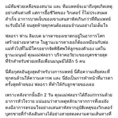
แม้ทีมช่วยเหลือของสนาม และ ทีมแพทย์จะมาถึงจุดเกิดเหตุ​
อย่างทันท่วงที แต่การยื้อชีวิตของ วิกเตอร์​ ก็ไม่ประสบผล
สำเร็จ​ อาการ​บาดเจ็บ​ของเขาแสนสาหัสเกินกว่าที่ทีมแพทย์​
จะรับมือได้ จนสุดท้ายทุกคนต้องยอมจำนนอย่างไม่เต็มใจ​
ฟลอรา ฟาน ลิมเบค มารดาของเขาตกอยู่ในอาการโศก
เศร้า​อย่างมหาศาล​ ในฐานะมารดาเธอก็ต้องเหมือนกับพ่อ
แม่ทั่วไปที่ไม่มีใครอยากจัดพิธีศพให้ลูกของตัวเอง แต่ใน
ฐานะมนุษย์​ คุณแม่ฟลอรา บริจาค​อวัยวะ​ของบุตรชายสุด
ที่รักสำหรับช่วยเหลือเพื่อนมนุษย์​ได้อีก 5 คน
นี่คือกุศล​อันสูงสุด​สำหรับวงการแพทย์​ นี่คือความเสียสละที่
ทุกคนล้วนให้ความเคารพ และ นี่ยังเป็นการทำหน้าที่มารดา
ครั้งสุดท้ายของ ฟลอรา ที่ทำให้กับลูกชายของเธอ
เพราะหลังจากนั้นอีก 2 วัน คุณแม่ฟลอราได้ถึงแก่กรรมด้วย
อาการหัวใจวาย แน่นอนว่าสาเหตุ​หลักมาจากการที่เธอยัง
คงมีอาการตรอมใจอย่างแสนสาหัส​จากอุบัติเหตุ​ของวิกเตอร์
บุตรชายที่กำลังเดินทางได้อย่างสวยสดงดงามตามเส้นทางที่