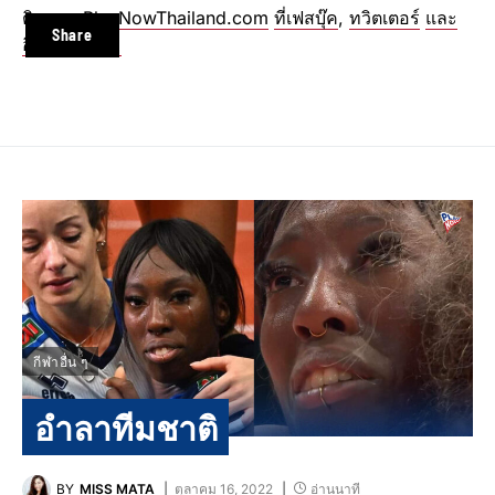
ติดตาม
PlayNowThailand.com
ที่เฟสบุ๊ค
,
ทวิตเตอร์
และ
Share
อินสตาแกรม
กีฬาอื่น ๆ
อำลาทีมชาติ
BY
MISS MATA
ตุลาคม 16, 2022
อ่านนาที