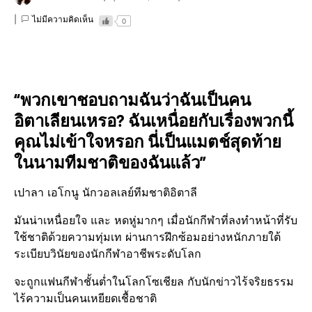
ไม่มีความคิดเห็น
0
“พวกเขาชอบถามฉันว่าฉันเป็นคน
อิตาเลียน​เหรอ? ฉันเหนื่อยกับเรื่องพวกนี้
คุณไม่เข้าใจหรอก นี่เป็นแมตช์​สุดท้าย
ในนามทีมชาติของฉันแล้ว”
เปาลา เอโกนู นักวอลเลย์​ทีมชาติอิตา​ลี​
มันน่าเหนื่อยใจ​ และ หดหู่มากๆ เมื่อนักกีฬาที่ลงทำหน้าที่รับ
ใช้ชาติด้วยความทุ่มเท ผ่านการฝึกซ้อมอย่างหนักภายใต้
ระเบียบ​วินัยของนักกีฬา​อาชีพระดับโลก
จะถูกแฟนกีฬา​ชั้นต่ำในโลกโซเชียล กับนักข่าวไร้จริยธรรม​
ไร้ความเป็นคนเหยียดเชื้อชาติ