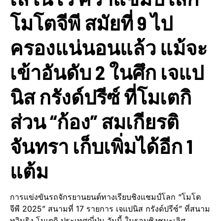
โมโตจีพี สมัยที่ 9 ไป
ครองแน่นอนแล้ว แม้จะ
เข้าอันดับ 2 ในศึก เจแป
นิส กรังด์ปรีซ์ ที่โมเตกิ
ส่วน “ก้อง” สมเกียรติ
จันทรา เก็บเพิ่มได้อีก 1
แต้ม
การแข่งขันรถจักรยานยนต์ทางเรียบชิงแชมป์โลก “โมโต
จีพี 2025” สนามที่ 17 รายการ เจแปนิส กรังด์ปรีซ์” ที่สนาม
ทวินริง โมเตกิ ประเทศญี่ปุุ่น วันนี้ ในรอบชิงชนะเลิศ