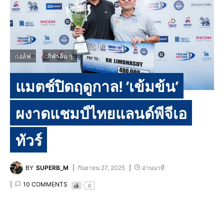
กอล์ฟ
กีฬาอื่น ๆ
แมตช์ปิดฤดูกาล! ‘เข้มข้น’
ผงาดแชมป์ไทยแลนด์พีจีเอ
ทัวร์
BY
SUPERB_M
กันยายน 27, 2025
อ่านนาที
10 COMMENTS
0