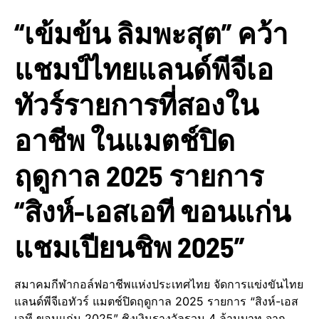
“เข้มข้น ลิมพะสุต” คว้า
แชมป์ไทยแลนด์พีจีเอ
ทัวร์รายการที่สองใน
อาชีพ ในแมตช์ปิด
ฤดูกาล 2025 รายการ
“สิงห์-เอสเอที ขอนแก่น
แชมเปียนชิพ 2025”
สมาคมกีฬากอล์ฟอาชีพแห่งประเทศไทย จัดการแข่งขันไทย
แลนด์พีจีเอทัวร์ แมตช์ปิดฤดูกาล 2025 รายการ “สิงห์-เอส
เอที ขอนแก่น 2025” ชิงเงินรางวัลรวม 4 ล้านบาท จาก