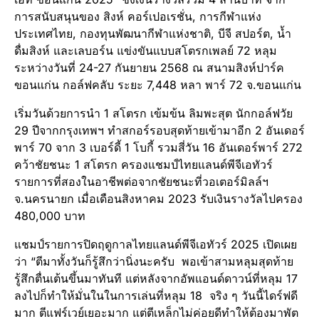
การสนับสนุนของ สิงห์ คอร์เปอเรชั่น, การกีฬาแห่ง
ประเทศไทย, กองทุนพัฒนากีฬาแห่งชาติ, บีจี สปอร์ต, น้ำ
ดื่มสิงห์ และเลบอร์น แข่งขันแบบสโตรกเพลย์ 72 หลุม
ระหว่างวันที่ 24-27 กันยายน 2568 ณ สนามสิงห์ปาร์ค
ขอนแก่น กอล์ฟคลับ ระยะ 7,448 หลา พาร์ 72 จ.ขอนแก่น
เริ่มวันด้วยการนำ 1 สโตรก เข้มข้น ลิมพะสุต นักกอล์ฟวัย
29 ปีจากกรุงเทพฯ ทำสกอร์รอบสุดท้ายเข้ามาอีก 2 อันเดอร์
พาร์ 70 จาก 3 เบอร์ดี้ 1 โบกี้ รวมสี่วัน 16 อันเดอร์พาร์ 272
คว้าชัยชนะ 1 สโตรก ครองแชมป์ไทยแลนด์พีจีเอทัวร์
รายการที่สองในอาชีพต่อจากชัยชนะที่วอเตอร์มิลล์ฯ
จ.นครนายก เมื่อเดือนสิงหาคม 2023 รับเงินรางวัลไปครอง
480,000 บาท
แชมป์รายการปิดฤดูกาลไทยแลนด์พีจีเอทัวร์ 2025 เปิดเผย
ว่า “ตีมาทั้งวันก็รู้สึกว่านิ่งนะครับ พอเข้าสามหลุมสุดท้าย
รู้สึกตื่นเต้นขึ้นมาทันที แต่หลังจากอัพแอนด์ดาวน์ที่หลุม 17
ลงไปก็ทำให้มั่นในในการเล่นที่หลุม 18 จริง ๆ วันนี้ไดร์ฟดี
มาก ตีแฟร์เวย์เยอะมาก แต่ตีเหล็กไม่ค่อยดีทำให้ต้องมาพัต