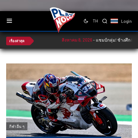
Login
TH
สิงหาคม 8, 2026
-
แชมป์กลุ่ม! ช้างศึก ลิ่วตั
เรื่องล่าสุด
กีฬาอื่น ๆ