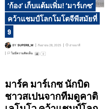
‘ก้อง’ เก็บแต้มเพิ่ม! ‘มาร์เกซ’
คว้าแชมป์โลกโมโตจีพีสมัยที่
9
BY
SUPERB_M
กันยายน 28, 2025
อ่านนาที
ไม่มีความคิดเห็น
0
มาร์ค มาร์เกซ นักบิด
ชาวสเปนจากทีมดูคาติ
เลโนโว คว้าแชมป์โลก