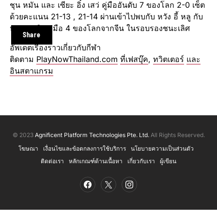
ชุน หมัน และ เซียะ อิ๋ง เสว่ คู่มืออันดับ​ 7 ของโลก 2-0 เซ็ต
ด้วยคะแนน 21-13 , 21-14 ผ่านเข้าไปพบกับ หวัง อี้ หลู กับ
หวง ตง ผิง คู่มือ 4 ของโลกจากจีน ในรอบรองชนะเลิศ
Share
อัพเดตเรื่องราวเกี่ยวกับกีฬา
ติดตาม
PlayNowThailand.com
ที่เฟสบุ๊ค
,
ทวิตเตอร์
และ
อินสตาแกรม
© 2023
Agnificent Platform Technologies Pte. Ltd.
All Rights Reserved.
โฆษณา
เงื่อนไขและข้อตกลงการใช้บริการ
นโยบายความเป็นส่วนตัว
ติดต่อเรา
หลักเกณฑ์ด้านเนื้อหา
เกี่ยวกับเรา
ผู้เขียน