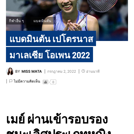
กีฬาอื่น ๆ
แบดมินตัน
แบดมินตัน​ เปโตรนาส
มาเลเซีย​ โอเพน 2022
BY
MISS MATA
กรกฎาคม 2, 2022
อ่านนาที
ไม่มีความคิดเห็น
0
เมย์ ผ่านเข้ารอบรอง
ชนะเลิศ​ประเภทหญิง