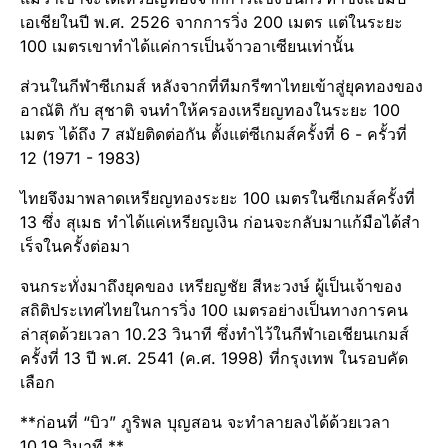
เอเชียในปี พ.ศ. 2526 จากการวิ่ง 200 เมตร แต่ในระยะ
100 เมตรเขาทำได้แค่การเป็นจ้าวอาเซียนเท่านั้น
ส่วนในกีฬา​ซีเกมส์​ หลังจากที่ทีมกรีฑา​ไทยเข้าสู่ยุคทองของ
อาณัติ​ กับ สุชาติ​ จนทำให้ครองเหรียญทอง​ในระยะ 100
เมตร ได้ถึง 7 สมัยติดต่อกัน​ ตั้งแต่ซีเกมส์​ครั้งที่ 6 -​ ครั้วที่
12 (1971 -​ 1983)
ไทยจึงมาพลาดเหรียญทอง​ระยะ 100 เมตรในซีเกมส์​ครั้งที่
13 ซึ่ง สุเมธ ทำได้แค่เหรียญ​เงิน ก่อนจะกลับมาแก้มือได้สำ
เร็​จในครั้งต่อมา
จนกระทั่งมาถึงยุคของ เหรียญชัย สีหะวงษ์ ผู้เป็นเจ้าของ
สถิติประเทศไทยในการวิ่ง 100 เมตรอย่างเป็นทางการคน
ล่าสุดด้วยเวลา 10.23 วินาที ซึ่งทำไว้ในกีฬาเอเชียนเกมส์
ครั้งที่ 13 ปี พ.ศ. 2541 (ค.ศ. 1998) ที่กรุงเทพ ในรอบคัด
เลือก
**ก่อนที่ “บิว” ภูริพล บุญสอน จะทำลายลงได้ด้วยเวลา
10.19 วินาที **