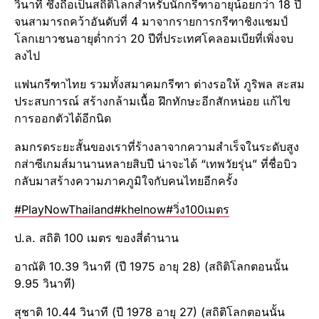
วินาที ซึ่งถือเป็นสถิติโลกสำหรับนักกรีฑาอายุน้อยกว่า 18 ปี
จนสามารถคว้าอันดับ​ที่ 4 มาจากรายการกรีฑาชิงแชมป์
โลกเยาวชนอายุต่ำกว่า 20 ปีที่ประเทศโคลอมเบียที่เพิ่งจบ
ลงไป
แฟนกรีฑา​ไทย รวมทั้งสมาคมกรีฑา​ ต่างรอให้ ภูริพล สะสม
ประสบการณ์ สร้างกล้ามเนื้อ ฝึกทักษะอีกสักหน่อย แก้ไข
การออกตัวได้อีกนิด
ลมกรดระยะสั้นของเราที่ร้างลาจากความสำเร็จ​ในระดับสูง​
กส่าซีเกมส์​มานานหลายสิบปี น่าจะได้ “เทพวัยรุ่น” ที่ชื่อบิว
กลับมาสร้างความภาคภูมิใจกับคนไทยอีกครั้ง
#PlayNowThailand
#khelnow
#วิ่ง100เมตร
ป.ล. สถิติ 100 เมตร ของสี่ตำนาน
อาณัติ​ 10.39 วินาที​ (ปี 1975 อายุ 28) (สถิติโลกตอนนั้น
9.95 วินาที)​
สุชาติ 10.44 วินาที​ (ปี 1978 อายุ 27) (สถิติโลกตอนนั้น​