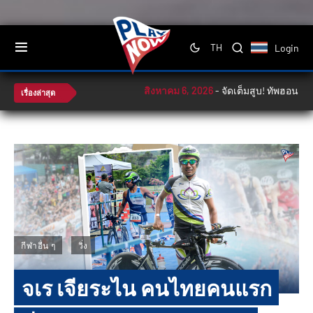
Login
TH
สิงหาคม 6, 2026
-
จัดเต็มสูบ! ทัพฮอนด้าลุ้น
เรื่องล่าสุด
กีฬาอื่น ๆ
วิ่ง
จเร เจียระไน คนไทยคนแรก