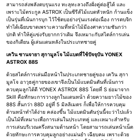
สามารถส่งพลังตบรุนแรง ทะลุทะลวงถึงฝั่งคู่ต่อสู้ได้ และ
เพราะไม้ตระกูล ASTROX เป็นซีรีส์ไม้แบดหัวหนัก ก้านแข็ง
เป็นรุ่นที่เน้นการบุก ไว้ใช้ตบอย่างรุ่นแรงต่อเนื่อง การตบจิก
ทำได้เฉียบขาดเพราะความที่หน้าไม้มีองศาความชันกว่า
ปกติ ทำให้คู่แข่งรับยากกว่าเดิม จึงเหมาะกับสไตล์การเล่น
ของกิเดียน ผู้เล่นแดนหลังในประเภทชายคู่
เควิน ซานจายา สุกามูลโจ ไม้แบดที่ใช้ปัจจุบัน
YONEX
ASTROX 88S
ด้วยสไตล์การเล่นมือหน้าในประเภทชายคู่ของ เควิน สุกา
มูลโจ อาวุธคู่กายของเขาจึงเป็นไม้แบดมินตันที่เน้นการ
ควบคุมลูกได้ดี YONEX ASTROX 88S โดยที่ S ย่อมาจาก
Skill คือทักษะการวางลูกในแดนหน้า ด้วยความยาวไม้ของ
88S สั้นกว่า 88D อยู่ที่ 5 มิลลิเมตร ก็เพื่อให้การควบคุม
ด้านหน้าทำได้ง่าย คล่องขึ้น ไม้แบดมินตันรุ่นนี้จะว่าไปแล้ว
เป็นไม้ที่เหมาะเพื่อการเล่นในประเภทคู่ และเหมาะสำหรับ
การเล่นบริเวณครึ่งสนามด้านหน้า โดยสามารถเล่นหน้าเน็ต
ด้วยทักษะการควบคุมลูกอย่างแม่นยำ เฉียบคม เพราะด้วย