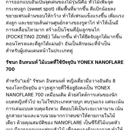
การออกแบบอันเป็นจุดเด่นของไม้รุ่นนี้คือ หัวไม้เพิ่มจุด
กระทบลูก (sweet spot) เพิ่มพื้นที่มากขึ้น ตีแป้กน้อยลง
ขยายเฟรมด้านขอบให้กว้าง ทำให้เฟรมแข็งแรงขึ้น เพิ่มแรง
ส่งลูก และขยายเส้นผ่านศูนย์กลางของรูตาไก่ ทำให้เอ็นมี
การเคลื่อนไหวมาก สร้างเป็นโซนที่อุ้มลูกขนไก่
(POCKETING ZONE) ได้มากขึ้น ทำให้ยึดจับลูกได้มากขึ้น
คอนโทรลและตีลูกได้แม่นยำ อันเป็นลักษณะที่จำเป็น
สำหรับผู้เล่นแดนหน้าในประเภทคู่
รัชนก อินทนนท์ ไม้แบดที่ใช้ปัจจุบัน
YONEX NANOFLARE
700
สำหรับ”เมย์” รัชนก อินทนนท์ หญิงเดี่ยวมือวางอันดับ 8
ของโลกปัจจุบัน อาวุธคู่กายที่ใช้อยู่ยังคงเป็น YONEX
NANOFLARE 700 เหมือนเดิม ด้วยสไตล์การเล่นของนัก
แบดหญิงทั่วไป จะไม่ใช่ประเภทสายบุก ตบรุนแรง แต่จะเน้น
การเล่นแบบควบคุมจังหวะ ตีตอบโต้เป็นระยะเวลานาน เน้น
ลูกสวยงามและฉาบฉวยมากกว่าตบฆ่าให้ตายภายในไม้
เดียว ด้วยคุณสมบัติของ NANOFLARE เป็นซีรีส์ไม้แบดหัว
เบา มีการออกแบบเฟรมหัวไม้ เพื่อลดแรงต้านอากาศ ทำให้