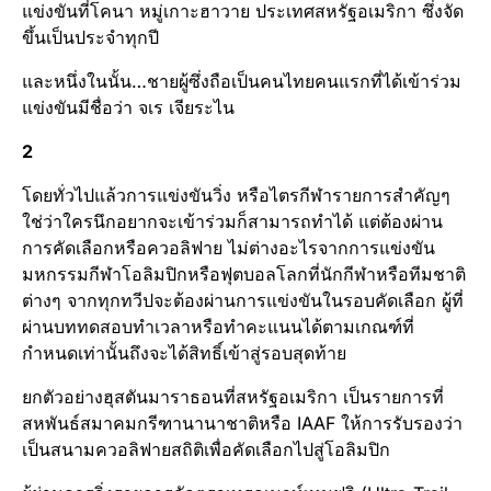
แข่งขันที่โคนา หมู่เกาะฮาวาย ประเทศสหรัฐอเมริกา ซึ่งจัด
ขึ้นเป็นประจำทุกปี
และหนึ่งในนั้น…ชายผู้ซึ่งถือเป็นคนไทยคนแรกที่ได้เข้าร่วม
แข่งขันมีชื่อว่า จเร เจียระไน
2
โดยทั่วไปแล้วการแข่งขันวิ่ง หรือไตรกีฬารายการสำคัญๆ
ใช่ว่าใครนึกอยากจะเข้าร่วมก็สามารถทำได้ แต่ต้องผ่าน
การคัดเลือกหรือควอลิฟาย ไม่ต่างอะไรจากการแข่งขัน
มหกรรมกีฬาโอลิมปิกหรือฟุตบอลโลกที่นักกีฬาหรือทีมชาติ
ต่างๆ จากทุกทวีปจะต้องผ่านการแข่งขันในรอบคัดเลือก ผู้ที่
ผ่านบททดสอบทำเวลาหรือทำคะแนนได้ตามเกณฑ์ที่
กำหนดเท่านั้นถึงจะได้สิทธิ์เข้าสู่รอบสุดท้าย
ยกตัวอย่างฮุสตันมาราธอนที่สหรัฐอเมริกา เป็นรายการที่
สหพันธ์สมาคมกรีฑานานาชาติหรือ IAAF ให้การรับรองว่า
เป็นสนามควอลิฟายสถิติเพื่อคัดเลือกไปสู่โอลิมปิก