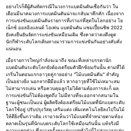
อย่างไรก็ดีผู้สันทัดกรณีในวงการแบดมินตันเชื่อกันว่า ใน
เดือนมีนาคมวงการแบดมินตันน่าจะกลับมาคึกคัก เนื่องจาก
การแข่งขันแบดมินตันรายการที่เก่าแก่ที่สุดในโลกอย่าง โย
เน็กซ์ ออลอิงแลนด์ โอเพ่น แบดมินตัน แชมเปี้ยนชิพ 2022
ยังคงยืนยันจัดการแข่งขันเหมือนเดิม ซึ่งคาดว่าคงดึงดูด
นักกีฬาระดับโลกเดินทางมาร่วมการแข่งขันกันอย่างคับคั่ง
แน่นอน
เมื่อรายการใหญ่กำลังจะมาถึง ขณะที่เหล่าบรรดานัก
แบดมินตันระดับโลกยังต้องเตรียมตัวฝึกซ้อมกันนั้น ตามที่ได้
เกริ่นในตอนแรกอาวุธคู่กายอย่าง “ไม้แบดมินตัน” สำคัญ
เป็นอย่างยิ่ง นอกจากฝีมือแล้ว หากอาวุธที่ใช้ไม่เหมาะสม
ไม่สามารถเล่น หรือควบคุมลูกไม่ได้ตามต้องการล่ะก็ ผล
การแข่งขันก็ไม่ต้องพูดถึง ไม่มีทางที่จะออกจากสนามใน
ฐานะผู้ชนะเป็นแน่ ผู้ผลิตจึงต้องเตรียมไม้แบดที่นักแบดระดับ
โลกใช้อยู่ ปรับปรุงวัสดุ เสริมแต่ง เพิ่มเทคโนโลยีลงไปในไม้
ให้ดียิ่งขึ้นกว่าเดิม เราอาจเห็นว่าไม้แบดที่จำหน่ายตามท้อง
ตลาดเป็นรุ่นที่นักแบดระดับโลกใช้เหมือนกันนั้น แท้จริงมี
ความแตกต่าง ซึ่งบางครั้งคนเล่นแบดทั่วไปก็ไม่สามารถเล่น