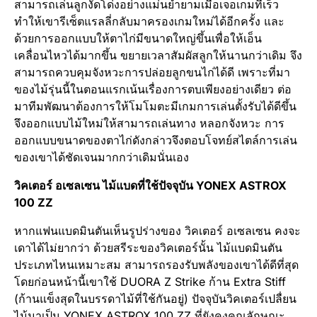
สามารถเล่นลูกงัดโด่งอย่างแม่นยำยามเมื่อเจอเกมที่เร็ว
ทำให้เขารีเซ็ตแรลลี่กลับมาครองเกมใหม่ได้อีกครั้ง และ
ด้วยการออกแบบให้ตาไก่มีขนาดใหญ่ขึ้นเพื่อให้เอ็น
เคลื่อนไหวได้มากขึ้น ขยายเวลาสัมผัสลูกให้นานกว่าเดิม จึง
สามารถควบคุมจังหวะการปล่อยลูกขนไก่ได้ดี เพราะที่มา
ของไม้รุ่นนี้ในตอนแรกเน้นเรื่องการตบเพียงอย่างเดียว ต่อ
มาทีมพัฒนาต้องการให้โมโมตะมีเกมการเล่นตั้งรับได้ดีขึ้น
จึงออกแบบไม้ใหม่ให้สามารถเล่นทาง หลอกจังหวะ การ
ออกแบบขนาดของตาไก่ดังกล่าวจึงตอบโจทย์สไตล์การเล่น
ของเขาได้ชัดเจนมากกว่าเดิมนั่นเอง
วิคเตอร์ อเซลเซน ไม้แบดที่ใช้ปัจจุบัน
YONEX ASTROX
100 ZZ
หากแฟนแบดมินตันเห็นรูปร่างของ วิคเตอร์ อเซลเซน คงจะ
เดาได้ไม่ยากว่า ด้วยสรีระของวิคเตอร์นั้น ไม้แบดมินตัน
ประเภทไหนเหมาะสม สามารถรองรับพลังของเขาได้ดีที่สุด
โดยก่อนหน้านี้เขาใช้ DUORA Z Strike ก้าน Extra Stiff
(ก้านแข็งสุดในบรรดาไม้ที่ใช้กันอยู่) ปัจจุบันวิคเตอร์เปลื่ยน
ไม้มาเป็น YONEX ASTROX 100 ZZ ที่ยังคงคุณลักษณะ