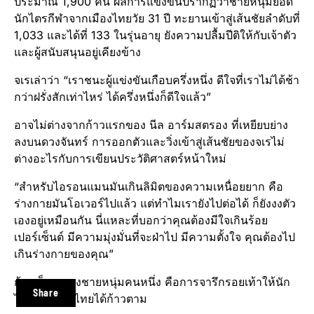
ประมาณ 1,900 คน ผลการแข่งขันปรากฏว่าชายหนุ่มยอด
นักไตรกีฬาจากเมืองไทยวัย 31 ปี ทะยานเข้าสู่เส้นชัยลำดับที่
1,033 และได้ที่ 133 ในรุ่นอายุ ยังความปลื้มปีติให้กับเจ้าตัว
และผู้สนับสนุนอยู่เคียงข้าง
จเรเล่าว่า “เราชนะผู้แข่งขันเกือบครึ่งหนึ่ง ดีใจที่เราไม่ได้ช้า
กว่าฝรั่งสักเท่าไหร่ ได้ครึ่งหนึ่งก็ดีใจแล้ว”
อาจไม่ต่างจากก้าวแรกของ นีล อาร์มสตรอง ที่เหยียบย่าง
ลงบนดวงจันทร์ การออกตัวและวิ่งเข้าสู่เส้นชัยของจเรไม่
ต่างอะไรกับการเขียนประวัติศาสตร์หน้าใหม่
“สำหรับไอรอนแมนมันเกินลิมิตของความเหนื่อยยาก คือ
ร่างกายมันโอเวอร์ไปแล้ว แต่ทำไมเรายังไปต่อได้ ก็ยังงงตัว
เองอยู่เหมือนกัน นี่แหละที่บอกว่าคุณต้องมีใจเกินร้อย
เปอร์เซ็นต์ มีความมุ่งมั่นที่จะฝ่าไป มีความตั้งใจ คุณต้องไป
เกินร่างกายของคุณ”
ก้าวเล็กๆ ของชายหนุ่มคนหนึ่ง คือการจารึกรอยเท้าให้นัก
Share
ไตรกีฬาชาวไทยได้ก้าวตาม