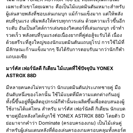
เฉพาะตัวเขาโดยเฉพาะ คือเป็นไม้แบดมินตันเหมาะสำหรับ
ผู้เล่นสายพลังที่ชอบเล่นเกมบุก แม้ก้านแข็งมาก แต่ให้พลัง
ตบที่รุนแรง เพิ่มพลังให้ครบทุกการเล่น ด้วยความเร็วขึ้นอีก
ระดับ อันเป็นสไตล์การเล่นของวิคเตอร์ที่เล่นเกมบุก เข้าทำ
รวดเร็ว พลังตบที่รุนแรงต่อเนื่องยากที่คู่ต่อสู้จะรับได้ เนื่อง
ด้วยสรีระที่สูงใหญ่ของนักแบดมินตันแถบยุโรป การใช้ไม้ที่
มีลักษณะก้านแข็งมากๆ จึงได้รับการตอบรับมากว่านักกีฬา
แถบเอเชีย
มาร์คัส เฟอร์นัลดี กิเดียน ไม้แบดที่ใช้ปัจจุบัน
YONEX
ASTROX 88D
มีหลายคนคงไม่ทราบว่า นักแบดมินตันประเภทชายคู่ มือ
อันดับหนึ่งของโลกนั้น ใช้ไม้แบดที่มีความแตกต่างกันอยู่
ทั้งนี้ขึ้นอยู่ที่ผู้ผลิตอุปกรณ์กีฬานั้นจะผลิตขึ้นเพื่อตอบสนองผู้
ใช้งานได้แค่ไหน สำหรับ มาร์คัส เฟอร์นัลดี กิเดียน นักแบด
ชายคู่มือหลังสไตล์บุกใช้ YONEX ASTROX 88D โดยตัว D
ย่อมาจากคำว่า Dominate (ครอบครองเกม) เป็นไม้เล่นคู่
สำหรับผู้เล่นแดนหลังที่ต้องเล่นครองเกมครอบคลุมทั้งคอร์ต