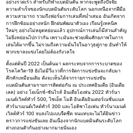
อย่างรวดเร็ว สำหรับกีฬาแบดมินตัน หากจะพูดถึงปัจจัย
ความสำเร็จของนักแบดมินตันระดับโลก นอกเหนือจากฝีมือ
ความสามารถ รวมถึงฟอร์มการเล่นที่สม่ำเสมอ อันเกิดจาก
การฝึกซ้อมอย่างหนัก ฝึกฝนพัฒนาตัวเอง เรียนรู้เทคนิค
ใหม่ๆ อย่างไม่หยุดหย่อนแล้ว อุปกรณ์การเล่นก็มีส่วนสำคัญ
ไม่ยิ่งหย่อนไปกว่ากัน เพราะมันจะช่วยเพิ่มศักยภาพในการ
เล่นได้มากขึ้น ไม่รวมถึงความมั่นใจในอาวุธคู่กาย อันทำให้
พวกเขาลงแข่งโดยไม่ต้องกังวลใจ
ตั้งแต่ต้นปี 2022 เป็นต้นมา ผลกระทบจากการระบาดของ
โรคโควิด-19 ยังไม่มีวี่แววที่การจัดการแข่งขันจะกลับมา
คึกคักเหมือนเดิม ดังจะเห็นได้จากรายการแข่งขัน
แบดมินตันสามรายการติดต่อกัน ณ ประเทศอินเดีย (อินเดีย
เลค) อย่าง โยเน็กซ์-ซันไรส์ อินเดียโอเพ่น 2022 ทัวร์นา
เมนต์เวิลด์ทัวร์ 500, ไซเอ็ด โมดี อินเดียอินเตอร์เนชั่นแนล
ทัวร์นาเมนต์เวิลด์ทัวร์ 300 และโอดิชาโอเพ่น ทัวร์นาเมนต์
เวิลด์ทัวร์ 100 จบลงไปแบบจืดชืด จนแทบจะไม่ได้ยินข่าว
คราวการแข่งขันเลย อันเนื่องจากนักแบดมินตันระดับโลก
ต่างถอนตัวกันอย่างมากมายนั่นเอง