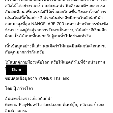
สวิงไม้ได้อย่างรวดเร็ว คล่องแคล่ว ฟิลลิ่งตอนตีช่วยลดแรง
สั่นสะเทือน เพิ่มแรงส่งตีได้เร็วและไกลขึ้น จึงตอบโจทย์การ
เล่นสไตล์นี้เป็นอย่างดี ช่วยเค้นประสิทธิภาพในตัวนักกีฬา
ออกมาสูงที่สุด NANOFLARE 700 เหมาะสำหรับการช่วงชิง
จังหวะของคู่ต่อสู้จากการรับมาเป็นการบุกได้อย่างดีเยี่ยมอีก
ด้วย เป็นไม้แบดที่เหมาะกับผู้เล่นทั่วไปอย่างแท้จริง
เห็นข้อมูลอย่างนี้แล้ว คุณคิดว่าไม้แบดมินตันชนิดใดเหมาะ
กับคุณมากกว่ากันครับ
ไม้แบดคู่กายมือระดับโลก หรือไม้แบดทั่วไปที่จำหน่ายตาม
ท้องตลาด
Share
ขอบคุณข้อมูลจาก YONEX Thailand
โดย ปุ๊ กว่างโจว
อัพเดตเรื่องราวเกี่ยวกับกีฬา
ติดตาม
PlayNowThailand.com
ที่เฟสบุ๊ค
,
ทวิตเตอร์
และ
อินสตาแกรม