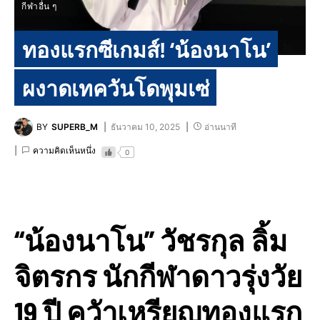
กีฬาอื่น ๆ
ทองแรกซีเกมส์! ‘น้องนาโน’
ผงาดเทควันโดพุมเซ่
BY
SUPERB_M
ธันวาคม 10, 2025
อ่านนาที
ความคิดเห็นหนึ่ง
0
“น้องนาโน” วัชรกุล ลิ้ม
จิตรกร นักกีฬาดาวรุ่งวัย
19 ปี ควัาเหรียญทองแรก