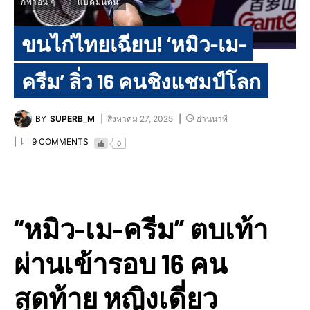
กีฬาอื่น ๆ
แบดมินตัน
ขนไก่ไทยเฉียบ! ‘หมิว-เม-
ครีม’ ลิ่ว 16 คนชิงแชมป์โลก
BY
SUPERB_M
สิงหาคม 27, 2025
อ่านนาที
9 COMMENTS
0
“หมิว-เม-ครีม” ตบเท้า
ผ่านเข้ารอบ 16 คน
สุดท้าย หญิงเดี่ยว