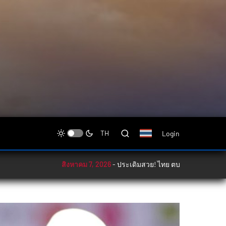
Login
TH
สิงหาคม 7, 2026
-
ประเดิมสวย! ไทย ตบ ฟิลิปปินส์ 3-0 เปิดซีวีคัพเ