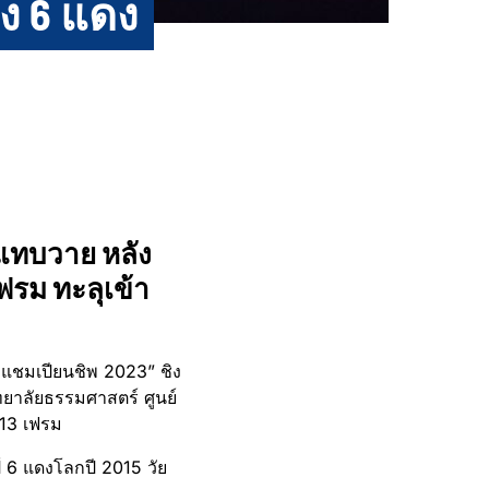
ิง 6 แดง
จแทบวาย หลัง
ฟรม ทะลุเข้า
์ แชมเปียนชิพ 2023” ชิง
ทยาลัยธรรมศาสตร์ ศูนย์
น 13 เฟรม
ป์ 6 แดงโลกปี 2015 วัย