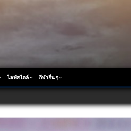
ไลฟ์สไตล์
กีฬาอื่น ๆ