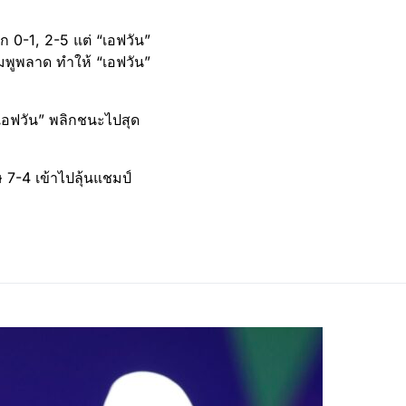
0-1, 2-5 แต่ “เอฟวัน”
มพูพลาด ทำให้ “เอฟวัน”
“เอฟวัน” พลิกชนะไปสุด
 7-4 เข้าไปลุ้นแชมป์