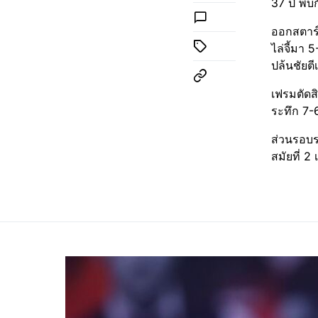
37 ปี พบ
ออกสตาร์
ไล่จี้มา
ปล้นชัยต
เฟรมตัดส
ระทึก 7-6
ส่วนรอบร
สมัยที่ 2