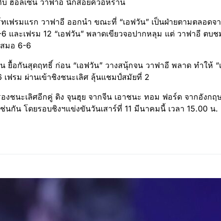
กับ ฮอลเซน วาฟาอี นักสอยคิวอิหร่าน
ทเฟรมแรก วาฟาอี ออกนำ ขณะที่ “เอฟวัน” เป็นฝ่ายตามตลอดจาก 
 5-6 และเฟรม 12 “เอฟวัน” พลาดเขียวจอปากหลุม แต่ วาฟาอี ตบช
ีเสมอ 6-6
ิน ยื้อกันสุดฤทธิ์ ก่อน “เอฟวัน” วางสนุ้กจน วาฟาอี พลาด ทำให้ 
 เฟรม ผ่านเข้าชิงชนะเลิศ ลุ้นแชมป์สมัยที่ 2
องชนะเลิศอีกคู่ ดิง จุนฮุย จากจีน เอาชนะ ทอม ฟอร์ด จากอังกฤษ
 เช่นกัน โดยรอบชิงฯแข่งขันวันเสาร์ที่ 11 มีนาคมนี้ เวลา 15.00 น.