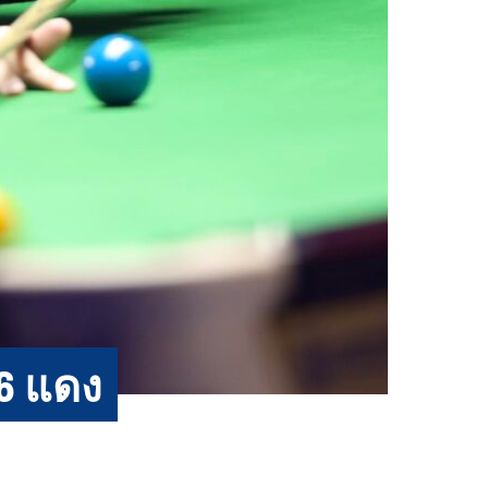
 6 แดง