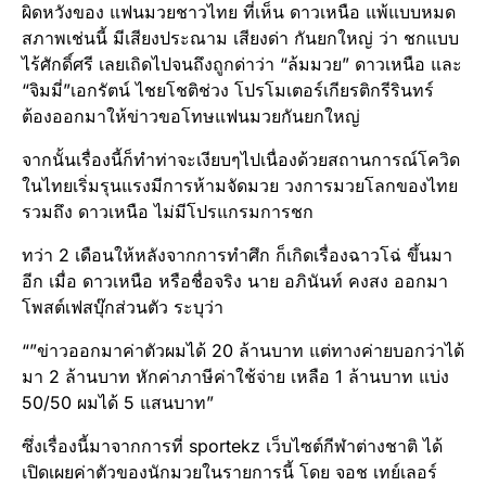
ผิดหวังของ แฟนมวยชาวไทย ที่เห็น ดาวเหนือ แพ้แบบหมด
สภาพเช่นนี้ มีเสียงประณาม เสียงด่า กันยกใหญ่ ว่า ชกแบบ
ไร้ศักดิ์ศรี เลยเถิดไปจนถึงถูกด่าว่า “ล้มมวย” ดาวเหนือ และ
“จิมมี่”เอกรัตน์ ไชยโชติช่วง โปรโมเตอร์เกียรติกรีรินทร์
ต้องออกมาให้ข่าวขอโทษแฟนมวยกันยกใหญ่
จากนั้นเรื่องนี้ก็ทำท่าจะเงียบๆไปเนื่องด้วยสถานการณ์โควิด
ในไทยเริ่มรุนแรงมีการห้ามจัดมวย วงการมวยโลกของไทย
รวมถึง ดาวเหนือ ไม่มีโปรแกรมการชก
ทว่า 2 เดือนให้หลังจากการทำศึก ก็เกิดเรื่องฉาวโฉ่ ขึ้นมา
อีก เมื่อ ดาวเหนือ หรือชื่อจริง นาย อภินันท์ คงสง ออกมา
โพสต์เฟสบุ๊กส่วนตัว ระบุว่า
“”ข่าวออกมาค่าตัวผมได้ 20 ล้านบาท แต่ทางค่ายบอกว่าได้
มา 2 ล้านบาท หักค่าภาษีค่าใช้จ่าย เหลือ 1 ล้านบาท แบ่ง
50/50 ผมได้ 5 แสนบาท”
ซึ่งเรื่องนี้มาจากการที่ sportekz เว็บไซต์กีฬาต่างชาติ ได้
เปิดเผยค่าตัวของนักมวยในรายการนี้ โดย จอช เทย์เลอร์