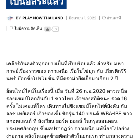
เป็นอิสระแล้ว
BY
PLAY NOW THAILAND
มิถุนายน 1, 2022
อ่านนาที
ไม่มีความคิดเห็น
0
เคลียร์กันลงตัวทุกอย่างเป็นที่เรียบร้อยแล้ว สำหรับ มหา
กาพย์เรื่องราวของ ดาวเหนือ เรือใบไข่มุก กับ เกียรติกรีริ
นทร์ บ๊อกซิ่งโปรโมชั่น ที่มีดราม่ายืดเยื้อมาเกือบ 2 ปี
ย้อนไทม์ไลน์ในเรื่องนี้ เมื่อ วันที่ 26 ก.ย.2020 ดาวเหนือ
รองแชมป์โลกอันดับ 1 ชาวไทย เจ้าของสถิติชนะ รวด 16
ครั้ง ไม่เคยแพ้ใคร เดินทางไปชิงแชมป์โลกไฟต์บังคับ กับ
จอช เทย์เลอร์ เจ้าของเข็มขัดรุ่น 140 ปอนด์ WBA-IBF ชาว
สกอตแลนด์ ที่ สังเวียน ยอร์ค ฮอลล์ ในกรุงลอนดอน
ประเทศอังกฤษ ซึ่งผลปรากฏว่า ดาวเหนือ แพ้น็อกไปอย่าง
ง่ายดาย หลังโดนฮุคซ้ายตัดลำตัวในยกแรก ท่ามกลางความ