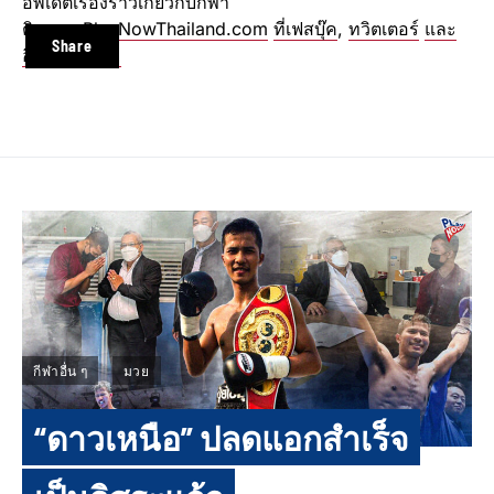
อัพเดตเรื่องราวเกี่ยวกับกีฬา
ติดตาม
PlayNowThailand.com
ที่เฟสบุ๊ค
,
ทวิตเตอร์
และ
Share
อินสตาแกรม
กีฬาอื่น ๆ
มวย
“ดาวเหนือ” ปลดแอกสำเร็จ