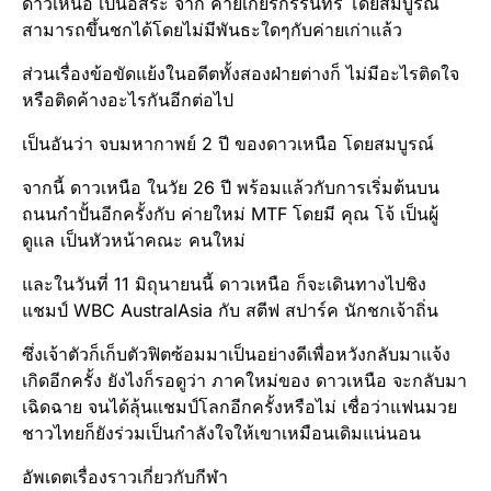
ดาวเหนือ เป็นอิสระ จาก ค่ายเกียรกรีรินทร์ โดยสมบูรณ์
สามารถขึ้นชกได้โดยไม่มีพันธะใดๆกับค่ายเก่าแล้ว
ส่วนเรื่องข้อขัดแย้งในอดีตทั้งสองฝ่ายต่างก็ ไม่มีอะไรติดใจ
หรือติดค้างอะไรกันอีกต่อไป
เป็นอันว่า จบมหากาพย์ 2 ปี ของดาวเหนือ โดยสมบูรณ์
จากนี้ ดาวเหนือ ในวัย 26 ปี พร้อมแล้วกับการเริ่มต้นบน
ถนนกำปั้นอีกครั้งกับ ค่ายใหม่ MTF โดยมี คุณ โจ้ เป็นผู้
ดูแล เป็นหัวหน้าคณะ คนใหม่
และในวันที่ 11 มิถุนายนนี้ ดาวเหนือ ก็จะเดินทางไปชิง
แชมป์ WBC AustralAsia กับ สตีฟ สปาร์ค นักชกเจ้าถิ่น
ซึ่งเจ้าตัวก็เก็บตัวฟิตซ้อมมาเป็นอย่างดีเพื่อหวังกลับมาแจ้ง
เกิดอีกครั้ง ยังไงก็รอดูว่า ภาคใหม่ของ ดาวเหนือ จะกลับมา
เฉิดฉาย จนได้ลุ้นแชมป์โลกอีกครั้งหรือไม่ เชื่อว่าแฟนมวย
ชาวไทยก็ยังร่วมเป็นกำลังใจให้เขาเหมือนเดิมแน่นอน
อัพเดตเรื่องราวเกี่ยวกับกีฬา