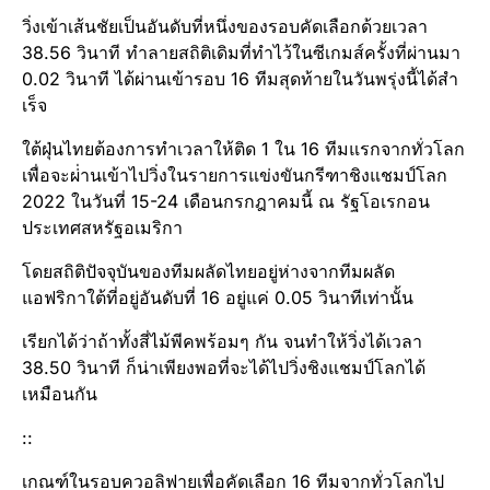
วิ่งเข้าเส้นชัย​เป็นอัน​ดับ​ที่หนึ่งของรอบคัดเลือก​ด้วยเวลา
38.56 วินาที ทำลายสถิติ​เดิมที่ทำไว้ในซีเกมส์​ครั้ง​ที่​ผ่านมา
0.02 วินาที ได้ผ่านเข้ารอบ 16 ทีมสุด​ท้าย​ในวันพรุ่งนี้​ได้สำ​
เร็จ
ใต้ฝุ่นไทยต้องการทำเวลาให้ติด 1 ใน 16 ทีมแรกจากทั่วโลก
เพื่อจะผ่่านเข้าไปวิ่งในรายการแข่งขันกรีฑาชิงแชมป์โลก
2022 ในวันที่ 15-24 เดือนกรกฎา​คมนี้ ณ รัฐโอเรกอน​
ประเทศ​สหรัฐอเมริกา​
โดยสถิติปัจจุบัน​ของทีมผลัดไทยอยู่ห่างจากทีมผลัด
แอฟริกาใต้​ที่อยู่อันดับที่ 16 อยู่แค่ 0.05 วินาทีเท่านั้น
เรียกได้​ว่า​ถ้าทั้งสี่ไม้พีคพร้อมๆ กัน จนทำให้วิ่งได้เวลา
38.50 วินาที ก็น่าเพียงพอ​ที่จะได้ไปวิ่งชิงแชมป์​โลกได้
เหมือนกัน
::
เกณฑ์ในรอบควอลิฟายเพื่อคัดเลือก 16 ทีมจากทั่วโลกไป