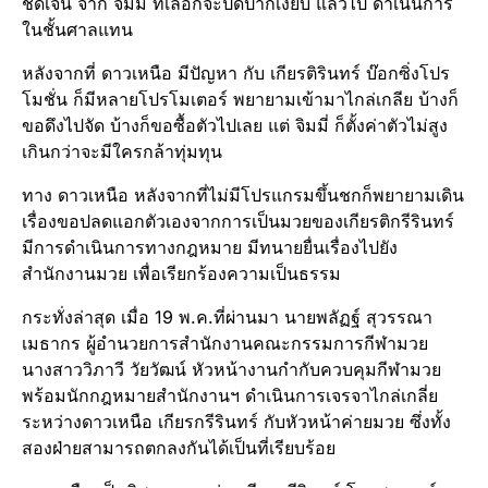
ชัดเจน จาก จิมมี่ ที่เลือกจะปิดปากเงียบ แล้วไป ดำเนินการ
ในชั้นศาลแทน
หลังจากที่ ดาวเหนือ มีปัญหา กับ เกียรติรินทร์ บ๊อกซิ่งโปร
โมชั่น ก็มีหลายโปรโมเตอร์ พยายามเข้ามาไกล่เกลีย บ้างก็
ขอดึงไปจัด บ้างก็ขอซื้อตัวไปเลย แต่ จิมมี่ ก็ตั้งค่าตัวไม่สูง
เกินกว่าจะมีใครกล้าทุ่มทุน
ทาง ดาวเหนือ หลังจากที่ไม่มีโปรแกรมขึ้นชกก็พยายามเดิน
เรื่องขอปลดแอกตัวเองจากการเป็นมวยของเกียรติกรีรินทร์
มีการดำเนินการทางกฎหมาย มีทนายยื่นเรื่องไปยัง
สำนักงานมวย เพื่อเรียกร้องความเป็นธรรม
กระทั่งล่าสุด เมื่อ 19 พ.ค.ที่ผ่านมา นายพลัฏฐ์ สุวรรณา
เมธากร ผู้อำนวยการสำนักงานคณะกรรมการกีฬามวย
นางสาววิภาวี วัยวัฒน์ หัวหน้างานกำกับควบคุมกีฬามวย
พร้อมนักกฎหมายสำนักงานฯ ดำเนินการเจรจาไกล่เกลี่ย
ระหว่างดาวเหนือ เกียรกรีรินทร์ กับหัวหน้าค่ายมวย ซึ่งทั้ง
สองฝ่ายสามารถตกลงกันได้เป็นที่เรียบร้อย