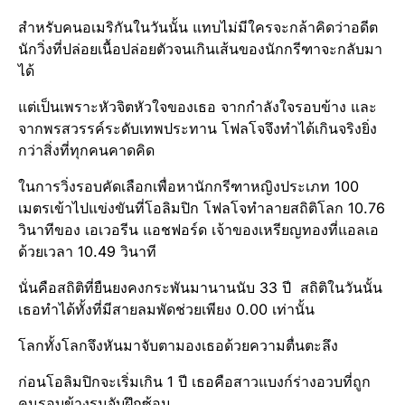
สำหรับคนอเมริกันในวันนั้น แทบไม่มีใครจะกล้าคิดว่าอดีต
นักวิ่งที่ปล่อยเนื้อปล่อยตัวจนเกินเส้นของนักกรีฑาจะกลับมา
ได้
แต่เป็นเพราะหัวจิต​หัวใจ​ของเธอ จากกำลังใจรอบข้าง และ
จากพรสวรรค์​ระดับเทพประทาน​ โฟลโจจึงทำได้เกินจริงยิ่ง
กว่าสิ่งที่ทุกคนคาดคิด
ในการวิ่งรอบคัดเลือก​เพื่อหานักกรีฑาหญิงประเภท 100
เมตรเข้าไปแข่งขัน​ที่โอลิมปิก​ โฟลโจทำลายสถิติ​โลก 10.76
วินาทีของ เอเวอรีน แอชฟอร์ด เจ้าของเหรียญทอง​ที่แอลเอ
ด้วยเวลา 10.49 วินาที
นั่นคือสถิติที่ยืนยง​คงกระพันมานานนับ 33 ปี สถิติในวันนั้น
เธอทำได้ทั้งที่มีสายลมพัดช่วยเพียง 0.00 เท่านั้น
โลกทั้งโลกจึงหันมาจับตามองเธอด้วยความตื่นตะลึง
ก่อนโอลิมปิกจะเริ่มเกิน 1 ปี เธอคือสาวแบงก์​ร่างอวบที่ถูก
คนรอบข้างรุมจับฝึกซ้อม