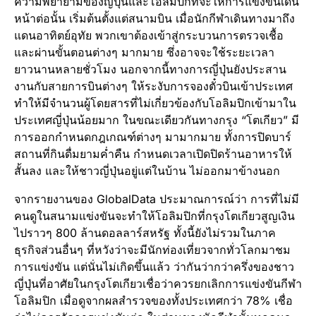
ความพยายามของญี่ปุ่นและโอลิมปิกที่จะให้การแข่งขันเดิน
หน้าต่อนั้น เริ่มต้นตั้งแต่สนามบิน เมื่อนักกีฬาเดินทางมาถึง
แดนอาทิตย์อุทัย พวกเขาต้องเข้าสู่กระบวนการตรวจเชื้อ
และผ่านขั้นตอนต่างๆ มากมาย ซึ่งอาจจะใช้ระยะเวลา
ยาวนานหลายชั่วโมง นอกจากนี้ทางการญี่ปุ่นยังประสาน
งานกับสายการบินต่างๆ ให้ระงับการจองตั๋วบินเข้าประเทศ
ทำให้มีจำนวนผู้โดยสารที่ไม่เกี่ยวข้องกับโอลิมปิกเข้ามาใน
ประเทศญี่ปุ่นน้อยมาก ในขณะเดียวกันทางกรุง “โตเกียว” มี
การออกกำหนดกฎเกณฑ์ต่างๆ มามากมาย ทั้งการปิดบาร์
สถานที่กินดื่มยามค่ำคืน กำหนดเวลาเปิดปิดร้านอาหารให้
สั้นลง และให้ชาวญี่ปุ่นอยู่แต่ในบ้าน ไม่ออกมาข้างนอก
จากรายงานของ GlobalData ประมาณการณ์ว่า การที่ไม่มี
คนดูในสนามแข่งขันจะทำให้โอลิมปิกที่กรุงโตเกียวสูญเงิน
ไปราวๆ 800 ล้านดอลลาร์สหรัฐ ทั้งนี้ยังไม่รวมในภาค
ธุรกิจส่วนอื่นๆ ที่หวังว่าจะมีนักท่องเที่ยวจากทั่วโลกมาชม
การแข่งขัน แต่นั่นไม่เกิดขึ้นแล้ว ว่ากันว่ากว่าครึ่งของชาว
ญี่ปุ่นที่อาศัยในกรุงโตเกียวเชื่อว่าควรยกเลิกการแข่งขันกีฬา
โอลิมปิก เมื่อดูจากผลสำรวจของทั้งประเทศกว่า 78% เชื่อ