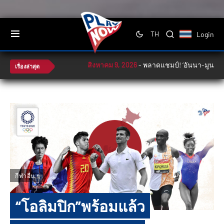
Login
TH
สิงหาคม 9, 2026
-
พลาดแชมป์! ‘อันนา-มูนา’ พ่ายจี
เรื่องล่าสุด
กีฬาอื่น ๆ
“โอลิมปิก”พร้อมแล้ว