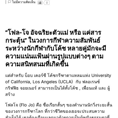
ไม่มีความคิดเห็น
0
“โฟล-โจ อัจฉริยะ​ตัวแม่ หรือ แค่สาร
กระตุ้น” ในวงการกีฬา​ความสัมพันธ์​
ระหว่างนักกีฬา​กับโค้ช หลายคู่มักจะมี
ความแน่นแฟ้นผ่านรูปแบบต่างๆ ตาม
ความสนิทสนมที่เกิดขึ้น
แต่สำหรับ บ็อบ เคอร์​ซี โค้ชกรีฑาตาแหลมแห่ง University
of California, Los Angeles (UCLA) กับ ฟลอเรนซ์
กริฟฟิธ จอยเนอร์ สามารถเป็นได้ทั้งโค้ช , เพื่อนแท้ และ ผู้
สร้าง
โฟลโจ (Flo Jo)​ คือ ชื่อเรียกสั้นๆ ของตำนานนักวิ่งระยะสั้น
ของวงการกรีฑา​โลก ที่กว่าชีวิตของเธอจะประสบ​ความ​
สําเร็จ​ได้ เธอต้องเกือบแลกมาด้วยการเป็นผู้หญิงธรรมดาที่