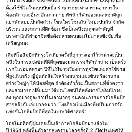
ว่าไม่ควรจัดการแข่งขันต่อ ในส่วนของนักกีฬานั้นทุกคนจะ
ต้องใช้ชีวิตในแบบบับเบิ้ล รักษาระยะห่าง ทานอาหารใน
ห้องพัก และอื่นๆ อีกมากมาย ทัพนักกีฬาของแต่ละชาติถูก
แยกพักแบบเป็นสัดส่วน โซนใครโซนมัน ไม่ปะปนกัน จำกัด
บริเวณ และสถานที่ฝึกซ้อม ซึ่งเป็นหนึ่งเหตุผลสำคัญที่
บรรดานักกีฬาอาชีพชื่อดังหลายคนยอมไม่มาลงชิงชัยเพื่อ
เหรียญทอง
เดิมทีโอลิมปิกที่กรุงโตเกียวครั้งนี้ถูกวางเอาไว้ว่าน่าจะเป็น
หนึ่งในการแข่งขันที่ดีที่สุดของมหกรรมกีฬาห้าห่วง เป็นครั้ง
แรกในรอบหลายๆ ปีที่ไม่มีข่าวเรื่องการทุจริตและค่าใช้จ่าย
ที่สูงเกินจริง ญี่ปุ่นตัดสินใจสร้างสนามแข่งขันหรืองานก่อ
สร้างใหญ่ๆ ให้น้อยที่สุด ถ้าต้องทำก็จะเป็นสถานที่ชั่วคราว
และสามารถเปลี่ยนมาใช้ประโยชน์ได้หลังจากโอลิมปิกจบ
ลง ทุกอย่างดูจะราบรื่นเอามากๆ จนคณะกรรมการโอลิมปิก
สากลถึงกับเอ่ยปากชมว่า “โตเกียวเป็นเมืองที่เตรียมการจัด
แข่งขันโอลิมปิกดีที่สุดในประวัติศาสตร์”
โดยในอดีตญี่ปุ่นเคยเป็นเจ้าภาพโอลิมปิกมาแล้วใน
ปี 1964 หลังฟื้นตัวจากสงครามโลกครั้งที่ 2 เปิดประเทศให้