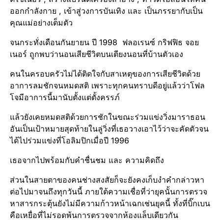
ออกกำลังกาย , เข้าสู่​วงการบันเทิง และ เป็นภรรยากับเป็น
คุณแม่อย่างเต็ม​ตัว
จนกระทั่งเดือนกันยายน ปี 1998 ฟลอเรนซ์ กริฟฟิธ จอย
เนอร์ ถูกพบว่านอนเสียชีวิตบนเตียงนอนที่บ้านตัวเอง
คนในครอบครัว​ไม่ได้ติดใจกับสาเหตุของการเสียชีวิต​ด้วย
อาการลมชักจนหมดสติ เพราะทุกคนทราบดีอยู่แล้วว่าโฟล
โจมีอาการนี้มานับตั้งแต่ตั้งครรภ์​
แล้วยังเคยหมดสติด้วยการชักในขณะร่วมแข่งวิ่งมาราธอน​
อันเป็นเป้าหมายสุดท้ายในลู่วิ่งที่เธอวางเอาไว้ว่าจะคัดตัวจน
ได้ไปร่วมแข่งที่โอลิมปิกเมื่อปี 1996
เธอจากไปพร้อมกับคำชื่นชม​ และ ความคิดถึง​
ส่วนในสายตาของคนช่างสงสัยก็จะยังคงเก็บงำคำกล่าวหา
ต่อไปมาจนถึงทุกวันนี้ ภายใต้ความเชื่อที่ว่ายุคนั้นการตรวจ
หาสารกระตุ้น​ยังไม่มีความก้าวหน้าเฉกเช่น​ยุคนี้ ทั้งที่บิ๊กเบน
คือเหยื่อที่ไม่รอดพ้นการตรวจจากห้องแล็บ​เดียวกัน