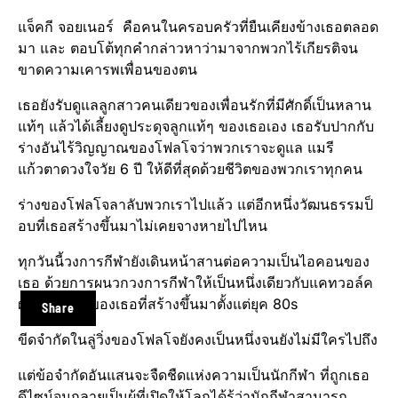
แจ็คกี จอยเนอร์ คือคนในครอบครัว​ที่ยืนเคียงข้างเธอตลอด
มา และ ตอบโต้ทุกคำกล่าวหาว่ามาจากพวกไร้เกียรติจน
ขาดความเคารพเพื่อนของตน
เธอยังรับดูแลลูกสาวคนเดียวของเพื่อนรักที่มีศักดิ์เป็นหลาน
แท้ๆ แล้วได้เลี้ยงดูประดุจลูกแท้ๆ ของเธอเอง เธอรับปากกับ
ร่างอันไร้วิญญาณ​ของโฟลโจว่าพวกเราจะดูแล แมรี
แก้วตาดวงใจวัย 6 ปี ให้ดีที่สุดด้วยชีวิตของพวกเราทุกคน
ร่างของโฟลโจลาลับพวกเราไปแล้ว แต่อีกหนึ่งวัฒนธรรม​ป็
อบที่เธอสร้างขึ้นมาไม่เคยจางหายไปไหน
ทุกวันนี้วงการกีฬา​ยังเดินหน้าสานต่อความเป็นไอคอนของ
เธอ ด้วยการผนวกวงการกีฬา​ให้เป็นหนึ่งเดียวกับแคทวอล์ค​
ผ่านทุกสีสันของเธอที่สร้างขึ้นมาตั้งแต่ยุค 80s
Share
ขีดจำกัดในลู่วิ่งของโฟลโจยังคงเป็นหนึ่งจนยังไม่มีใครไปถึง
แต่ข้อจำกัดอันแสนจะจืดชืดแห่งความเป็นนักกีฬา ​ที่ถูกเธอ
ดีไซน์จนกลายเป็นผู้ที่เปิดให้โลกได้รู้ว่านักกีฬา​สามารถ