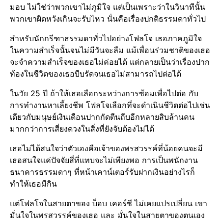
มอบ ไม่ใช่ว่าพวกเขาไม่ภูมิใจ แต่เป็นเพราะว่าในวินาทีนั้น
พวกเขาผิดหวังเกินจะรับไหว นั่นคือเรื่องปกติ​ธรรมดาทั่วไป
สำหรับนักกรีฑาธรรมดาทั่วไปอย่างโฟลโจ เธอภาคภูมิใจ​
ในความสำเร็จนั้นจนไม่มีวันจะลืม แม้เพื่อนร่วมชาติของเธอ
จะจำความสำเร็จ​ของเธอไม่ค่อยได้ แต่กลายเป็นว่าเรื่องปาก
ท้องในชีวิตของเธอบีบรัดจนเธอไม่สามารถไปต่อได้
ในวัย 25 ปี ถ้าให้เธอเลือกระหว่างการซ้อมเพื่อไปต่อ กับ
การทำงานหาเลี้ยงชีพ โฟลโจเลือกที่จะดำเนินชีวิตต่อไปเช่น
เดียวกับมนุษ​ย์เงินเดือนปากกัดตีนถีบอีกหลายสิบล้านคน
มากกว่าการเสี่ยงดวงในสิ่งที่ยังจับต้องไม่ได้
เธอไม่ได้สนใจว่าตัวเองคือเจ้าของพรสวรรค์ที่น้อยคนจะมี​
เธอสนใจแค่ปัจจัย​สี่ที่แทบจะไม่เพียงพอ การเป็นพนักงาน
ธนาคารธรรมดาๆ ที่หน้าเคาน์เตอร์​รับฝากเงินอย่างไรก็
ทำให้เธอมีกิน
แต่โฟลโจในสายตาของ บ็อบ เคอร์​ซี ไม่เคยแปรเปลี่ยน เขา
มั่นใจในพรสวรรค์​ของเธอ และ มั่นใจในสายตาของตนเอง