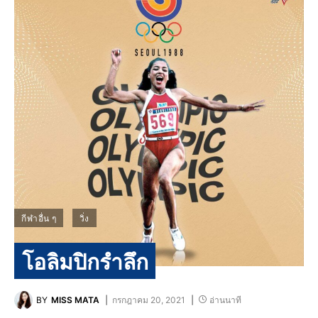
กีฬาอื่น ๆ
วิ่ง
โอลิมปิกรำลึก
BY
MISS MATA
กรกฎาคม 20, 2021
อ่านนาที