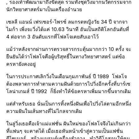
, รองเท้าพัฒนามาถึงขีดสุด รวมทั้งชุดวิ่งมากนวัตกรรม​จาก
นักวิทยาศาสตร์​มาเป็นเครื่องอำนวย
เชลลี แอนน์ เฟรเซอร์-ไพรซ์ ลมกรดหญิงวัย 34 ปี จากจา
ไมก้า​ เพิ่งจะวิ่งได้แค่ 10.63 วินาที อันเป็นสถิติโลกอันดับที่
4 ต่อจาก 3 อันดับแรกที่โฟลโจเคยสับเอาไว้
แม้ว่าหลังจากผ่านการตรวจสารกระตุ้น​มากกว่า 10 ครั้ง จะ
ยืนยันได้ว่าโฟลโจคือผู้บริสุทธิ์ใน​ทางวิทยาศาสตร์​ แต่ข้อ
ครหายังคงอยู่
ในการประกาศเลิกวิ่งในเดือนกุมภาพันธ์​ ปี 1989 โฟลโจ
ต้องพลาดการทำตามความฝันด้วยการไปวิ่งอีกครั้งที่บาร์เซ
โลน่า​เกมส์ ปี 1992 ก็ยิ่งทำให้ข้อครหาเพิ่มมากขึ้นจากเดิม
แต่สำหรับเธอ นั่นเป็นการทิ้งหนึ่งฝันเพื่อไปวิ่งไล่ตามอีกหนึ่ง
ความฝันในเส้นทางที่ไม่ไกลจากเดิม
ในลู่วิ่งเธอคือเจ้าแม่แฟชั่น ฝันใหม่ของโฟลโจจึงไม่เกินกว่า
ที่แฟนๆ จะคาดได้ เมื่อเธอหันหน้าเข้าสู่ความเป็นแฟชั่น
ดีไซเนอร์​ , สร้างแบรนด์​เครื่องสำอาง , ทำวิดีโอสอนให้คน