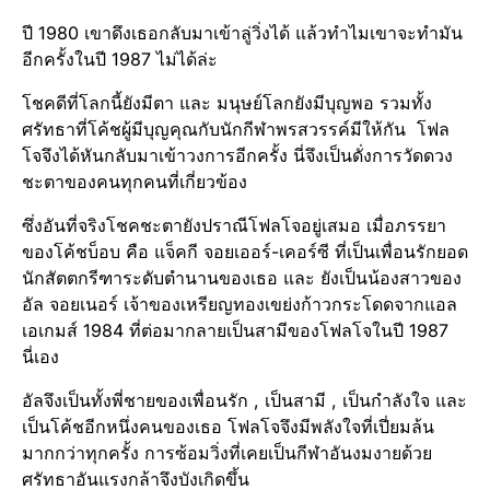
ปี 1980 เขาดึงเธอกลับมาเข้าลู่วิ่งได้ แล้วทำไมเขาจะทำมัน
อีกครั้งในปี 1987 ไม่ได้ล่ะ
โชคดีที่โลกนี้ยังมีตา และ มนุษย์​โลกยังมีบุญพอ รวมทั้ง
ศรัทธา​ที่โค้ชผู้มีบุญคุณ​กับนักกีฬาพรสวรรค์มีให้กัน โฟล
โจจึงได้หันกลับมาเข้าวงการอีกครั้ง นี่จึงเป็นดั่งการวัดดวง
ชะตาของคนทุกคนที่เกี่ยวข้อง
ซึ่งอันที่จริงโชคชะตายังปราณีโฟลโจอยู่เสมอ เมื่อภรรยา
ของโค้ชบ็อบ คือ แจ็คกี จอยเออร์​-เคอร์ซี ที่เป็นเพื่อนรักยอด
นักสัตตกรีฑาระดับตำนานของเธอ และ ยังเป็นน้องสาวของ
อัล จอยเนอร์​ เจ้าของเหรียญทอง​เขย่งก้าวกระโดด​จากแอล
เอเกมส์ 1984 ที่ต่อมากลายเป็นสามีของโฟลโจในปี 1987
นี่เอง
อัลจึงเป็นทั้งพี่ชายของเพื่อนรัก , เป็นสามี , เป็นกำลังใจ และ
เป็นโค้ชอีกหนึ่งคนของเธอ โฟลโจจึงมีพลังใจที่เปี่ยมล้น
มากกว่าทุกครั้ง การซ้อมวิ่งที่เคยเป็นกีฬาอันงมงายด้วย
ศรัทธา​อันแรงกล้าจึงบังเกิดขึ้น