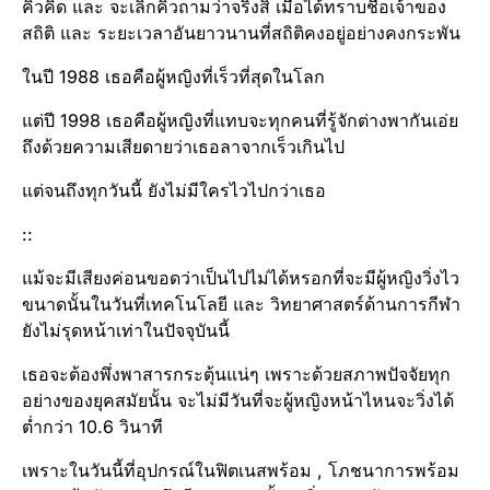
คิ้วคิด และ จะเลิกคิ้วถามว่าจริงสิ เมื่อได้ทราบชื่อเจ้าของ
สถิติ และ ระยะเวลาอันยาวนานที่สถิติ​คงอยู่อย่างคงกระพัน​
ในปี 1988 เธอคือผู้หญิง​ที่เร็วที่สุดในโลก
แต่ปี 1998 เธอคือผู้หญิงที่แทบจะทุกคนที่รู้จักต่างพากันเอ่ย
ถึงด้วยความเสียดายว่าเธอลาจากเร็วเกินไป
แต่จนถึงทุกวันนี้ ยังไม่มีใครไวไปกว่าเธอ
::
แม้จะมีเสียงค่อนขอด​ว่าเป็นไปไม่ได้หรอกที่จะมีผู้หญิงวิ่งไว
ขนาดนั้นในวันที่เทคโนโลยี​ และ วิทยาศาสตร์​ด้านการกีฬา​
ยังไม่รุดหน้าเท่าในปัจจุบั​นนี้
เธอจะต้องพึ่งพาสารกระตุ้นแน่ๆ เพราะด้วยสภาพปัจจัยทุก
อย่างของยุคสมัยนั้น จะไม่มีวันที่จะผู้หญิงหน้าไหนจะวิ่งได้
ต่ำกว่า 10.6 วินาที
เพราะในวันนี้ที่อุปกรณ์​ในฟิตเนส​พร้อม , โภชนาการ​พร้อม