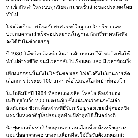
หาเช้ากินค่ำในระบบทุนนิยมตามชนชั้นล่างของประเทศ​โดย
ทั่วไป
โฟลโจเกิดมาพร้อมกับพรสวรรค์​ในฐานะนักกรีฑา​ และ
ประสบความสำเร็จพอประมาณในฐานะนักกรีฑา​คนนึงพึง
จะได้รับในช่วงแรกๆ
ปี 1980 โค้ชบ็อบต้องนำเงินส่วนตัวมามอบให้โฟลโจเพื่อให้
นำไปดำรงชีวิต จนมีเวลากลับไปเรียนต่อ และ มีเวลาซ้อมวิ่ง
เพียงแต่ตอนนั้นยังไม่ใช่วันของเธอ โฟลโจจึงไม่ผ่านการคัด
เลือกการวิ่งระยะ​ 100 เมตร เพื่อไปแข่งโอลิมปิกที่มอสโก​
ในโอลิมปิกปี 1984 ที่ลอสแองเจลิส​ โฟลโจ คือเจ้าของ
เหรียญเงิน​วิ่ง 200 เมตรหญิง ซึ่งแน่นอนว่าคนจะไม่จำ
อันดับสอง ซึ่งสะท้อนผ่านพิธีรับเหรียญรองแชมป์​ฟุตบอล​ชิง
แชมป์​แห่งชาติ​ยุโรป​รอบ​สุดท้าย​ปีล่าสุดได้เป็นอย่างดี
นักฟุตบอล​ทีม​ชาติ​อังกฤษ​หลายคนเลือกที่จะดึงเหรียญ​รอง
แชมป์​ออกจากคอ บางคนเลือกที่จะใช้มือรับตั้งแต่​ตอนส่ง