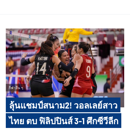
กีฬาอื่น ๆ
ลุ้นแชมป์สนาม2! วอลเลย์สาว
ไทย ตบ ฟิลิปปินส์ 3-1 ศึกซีวีลีก