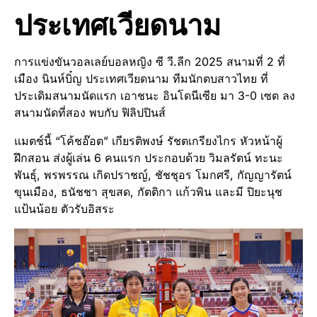
ประเทศเวียดนาม
การแข่งขันวอลเลย์บอลหญิง ซี วี.ลีก 2025 สนามที่ 2 ที่
เมือง นินห์บิ๋ญ ประเทศเวียดนาม ทีมนักตบสาวไทย ที่
ประเดิมสนามนัดแรก เอาชนะ อินโดนีเซีย มา 3-0 เซต ลง
สนามนัดที่สอง พบกับ ฟิลิปปินส์
แมตช์นี้ “โค้ชอ๊อต” เกียรติพงษ์ รัชตเกรียงไกร หัวหน้าผู้
ฝึกสอน ส่งผู้เล่น 6 คนแรก ประกอบด้วย วิมลรัตน์ ทะนะ
พันธุ์, พรพรรณ เกิดปราชญ์, ชัชชุอร โมกศรี, กัญญารัตน์
ขุนเมือง, ธนัชชา สุขสด, กัตติกา แก้วพิน และมี ปิยะนุช
แป้นน้อย ตัวรับอิสระ