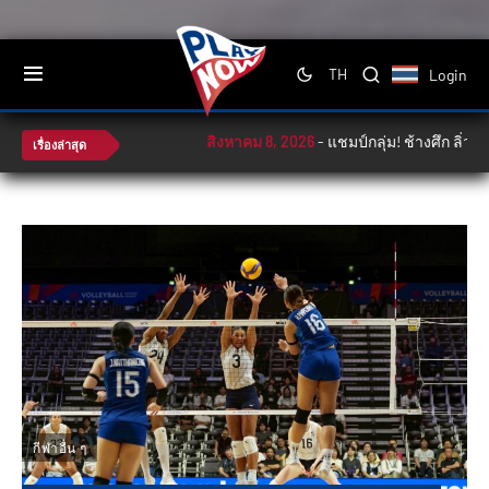
Login
TH
สิงหาคม 8, 2026
-
แชมป์กลุ่ม! ช้างศึก ลิ่วตัดเ
เรื่องล่าสุด
กีฬาอื่น ๆ