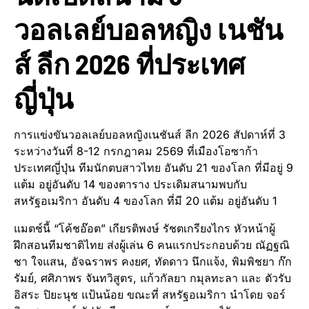
วอลเลย์บอลหญิง เนชัน
ส์ ลีก 2026 ที่ประเทศ
ญี่ปุ่น
การแข่งขันวอลเลย์บอลหญิงเนชันส์ ลีก 2026 สัปดาห์ที่ 3
ระหว่างวันที่ 8-12 กรกฎาคม 2569 ที่เมืองโอซาก้า
ประเทศญี่ปุ่น ทีมนักตบสาวไทย อันดับ 21 ของโลก ที่มีอยู่ 9
แต้ม อยู่อันดับ 14 ของตาราง ประเดิมสนามพบกับ
สหรัฐอเมริกา อันดับ 4 ของโลก ที่มี 20 แต้ม อยู่อันดับ 1
แมตช์นี้ “โค้ชอ๊อต” เกียรติพงษ์ รัชตเกรียงไกร หัวหน้าผู้
ฝึกสอนทีมชาติไทย ส่งผู้เล่น 6 คนแรกประกอบด้วย ณัฏฐณิ
ชา ใจแสน, อัจฉราพร คงยศ, ทัดดาว นึกแจ้ง, พิมพิชยา ก๊ก
รัมย์, ศศิภาพร จันทวิสูตร, แก้วกัลยา กมุลทะลา และ ตัวรับ
อิสระ ปิยะนุช แป้นน้อย ขณะที่ สหรัฐอเมริกา นำโดย จอร์