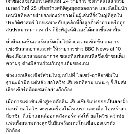
เจ้าของแชมป์แกรนด์สแลม 24 รายการ ซึ่งกำลังไล่ล่าถ้วย
เมเจอร์ใบที่ 25 เพื่อสร้างสถิติสูงสุดตลอดกาล และยังเป็นนัก
เทนนิสที่หลายฝ่ายยกย่องว่าอาจเป็นผู้เล่นที่ยิ่งใหญ่ที่สุดใน
ประวัติศาสตร์ โดยเฉพาะกับบุคลิกที่ยิ่งถูกตั้งคำถามหรือถูก
สบประมาทมากเท่าไร ก็ยิ่งพิสูจน์ตัวเองได้มากขึ้นเท่านั้น
ค่ำคืนบนเซ็นเตอร์คอร์ตเต็มไปด้วยความเข้มข้น จนการ
แข่งขันลากยาวและทำให้รายการข่าว BBC News at 10
ต้องเลื่อนเวลาออกอากาศ ขณะที่แฟนเทนนิสซึ่งเข้าชมเต็ม
ความจุ ต่างมีส่วนร่วมกับทุกแต้มของเกม
ช่วงแรกเสียงเชียร์ส่วนใหญ่เทไปที่ โอเชร์-อาลียาซิมใน
ฐานะม้ามืด แต่หลัง ยอโควิช เสียเซตที่สาม แฟน ๆ ก็เริ่มส่ง
เสียงเชียร์อดีตแชมป์อย่างกึกก้อง
เมื่อการแข่งขันเข้าสู่เซตตัดสิน เสียงเชียร์แบ่งออกเป็นสองฝั่ง
ก่อนที่ ยอโควิช จะเร่งเครื่องในไทเบรก และเมื่อ โอเชร์-อา
ลียาซิม ตีแบ็กแฮนด์ออกหลังคอร์ต ส่งให้ ยอโควิช คว้าชัย
แฟนทั้งสนามต่างลุกขึ้นยืนพร้อมตะโกนชื่อของเขาดัง
กึกก้อง