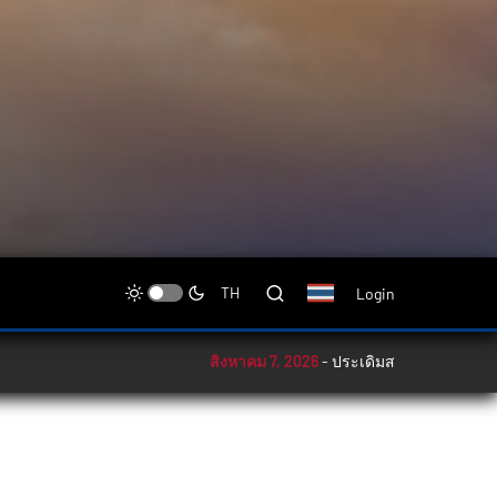
Login
TH
สิงหาคม 7, 2026
-
ประเดิมสวย! ไทย ตบ ฟิลิปปิน