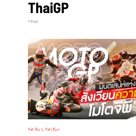
ThaiGP
1 Post
กีฬาอื่น ๆ
กีฬาอื่นๆ