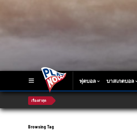
ฟุตบอล
บาสเกตบอล
เรื่องล่าสุด
Browsing Tag