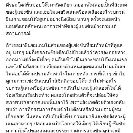
ศีรษะโผล่พ้นขอบโต๊ะมานิดเดียว เลยอาจไม่ค่อยเป็นที่สังเกต
ของผู้แข่งขัน และเธอไม่เคยวิ่งเล่นหรือส่งเสียงอะไรรบกวน
ยืนเกาะขอบโต๊ะดูเกมอย่างนิ่งเงียบ นานๆ ครั้งจะเงยหน้า
แอบสังเกตลักษณะอาการท่าทีของผู้แข่งขันบ้างตามแต่
สถานการณ์
ถ้าเธอมายืนชมเกมในส่วนของผู้แข่งขันที่ผมทำหน้าที่ดูแล
อยู่ แรกๆ ผมก็เคยกระซิบเตือนไปบ้างแล้วว่าควรจะถอยห่าง
ออกมา แต่ก็จะมีเด็กๆ คนอื่นเข้าไปยืนเกาะขอบโต๊ะแทนเธอ
และไปยืนบังสายตา เบียดแย่งตำแหน่งจุดชมเกมไป ผมก็เลย
ไม่ค่อยได้ห้ามปรามสักเท่าไรในภายหลัง การที่เด็กๆ เข้าไป
ดูเกมการแข่งขันแบบใกล้ชิดติดขอบโต๊ะ ถ้าไม่ทำอะไร
รบกวนผู้เล่นหรือผู้แข่งขันมากเกินไป และผู้เล่นเองก็ไม่ได้
ร้องเรียนหรือประท้วง ผมเองโดยส่วนตัวก็จะปล่อยให้คง
สภาพบรรยากาศแบบนั้นเอาไว้ เพราะสังเกตด้วยตัวเองกลับ
พบว่า การที่กรรมการต้องเข้าไปเตือนหรือห้ามปรามผู้ชม
เด็กบ่อยๆ นี่แหละ กลับเป็นสิ่งที่รบกวนสมาธิและขัดจังหวะผู้
เล่นเอามากๆ ปล่อยและเปิดโอกาสให้เด็กๆ ได้เรียนรู้ ซึมซับ
ความเป็นไปของเกมและบรรยากาศการแข่งขัน ดูน่าจะมี