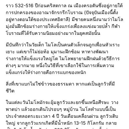
ราว 532-516 ปีก่อนคริสตกาล ณ เมืองครอตันซึ่งอยู่ภายใต้
การปกครองของอาณาจักรกรีกโบราณ (ปัจจุบันเมืองนี้ตั้ง
อยู่ทางตอนใต้ของประเทศอิตาลี) มีชายคนหนึ่งนามว่าไมโล
มุ่งมั่นฝึกซ้อมร่างกายให้แข็งแกร่งเพื่อลงแข่งมวยปล้ำ กีฬา
โบราณที่ได้รับความนิยมอย่างมากในยุคสมัยนั้น
มีบันทึกว่าในวัยเด็ก ไมโลเป็นคนตัวเล็กจนถูกเพื่อนหัวเราะ
เยาะ แต่เขาก็ไม่ย่อท้อ มุมานะฝึกซ้อม หาทางพัฒนา
ร่างกายให้แข็งแรงใหญ่โต ไมโลพยายามฝึกฝนด้วยวีธีการ
ต่างๆ มากมาย หนึ่งในวิธีที่เขาเลือกใช้ในการเพิ่มความ
แข็งแกร่งให้ร่างกายคือการแบกของหนัก
สิ่งที่เขาแบกไม่ใช่ข้าวของธรรมดา หากแต่เป็นลูกวัวที่มี
ชีวิต
ในแต่ละวันไมโลมักจะอุ้มลูกวัวและยกขึ้นเหนือศีรษะ วาง
พาดบ่า แล้วออกเดินไปรอบๆ หมู่บ้าน ไมโลทำแบบนี้เป็น
ประจำตลอดระยะเวลา 4 ปี วันเดือนเคลื่อนผ่าน ลูกวัวเติบ
ใหญ่ จากลูกวัวแรกเกิดที่มีน้ำหนัก 13-15 กิโลกรัม กลาย