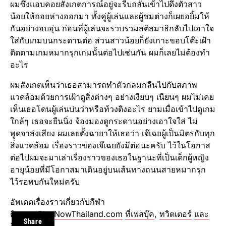
ผมซึ่งแอบคอยสังเกตการณ์อยู่จะรีบถลันเข้าไปดึงตัวสาว
น้อยให้ถอยห่างออกมา ทั้งคู่ผู้เล่นและผู้ชมต่างก็เผยอยิ้มให้
กันอย่างอบอุ่น ก่อนที่ผู้เล่นจะรวบรวมสติสมาธิกลับไปเอาใจ
ใส่กับเกมบนกระดานต่อ ส่วนสาวน้อยก็ยังเกาะขอบโต๊ะเฝ้า
ติดตามเกมหมากรุกเกมนั้นต่อไปเช่นกัน ผมก็เลยไม่ต้องทำ
อะไร
ผมสังเกตเห็นว่าเธอสามารถทำตัวกลมกลืนไปกับสภาพ
แวดล้อมด้วยการเฝ้าดูสิ่งต่างๆ อย่างเงียบๆ เนียนๆ ผมไม่เคย
เห็นเธอโดนผู้เล่นบ่นว่าหรือท้วงติงอะไร ยามเมื่อเข้าไปดูเกม
ใกล้ๆ เธอจะยืนนิ่ง จ้องมองดูกระดานอย่างเอาใจใส่ ไม่
พูดจาส่งเสียง ผมเลยตั้งฉายาให้เธอว่า เจ๊เฉยผู้เป็นมิตรกับทุก
สิ่งแวดล้อม เรื่องราวของเจ๊เฉยยังมีต่อนะครับ ไว้ในโอกาส
ต่อไปผมจะมาเล่าเรื่องราวของเธอในฐานะที่เป็นเด็กผู้หญิง
อายุน้อยที่มีโอกาสมาเดินอยู่บนเส้นทางถนนสายหมากรุก
ไว้รอพบกันใหม่ครับ
อัพเดตเรื่องราวเกี่ยวกับกีฬา
ติดตาม
PlayNowThailand.com
ที่เฟสบุ๊ค
,
ทวิตเตอร์
และ
Share
อินสตาแกรม