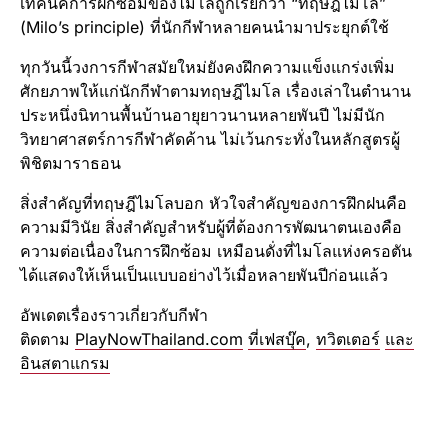
เทคนิคการฝึกซ้อมของไมโลถูกเรียกว่า “ทฤษฎีไมโล”
(Milo’s principle) ที่นักกีฬาหลายคนนำมาประยุกต์ใช้
ทุกวันนี้วงการกีฬาสมัยใหม่ยังคงฝึกความแข็งแกร่งเพิ่ม
ศักยภาพให้แก่นักกีฬาตามทฤษฎีไมโล เรื่องเล่าในตำนาน
ประหนึ่งนิทานพื้นบ้านอายุยาวนานหลายพันปี ไม่มีนัก
วิทยาศาสตร์การกีฬาคัดค้าน ไม่เว้นกระทั่งในหลักสูตรผู้
พิชิตมาราธอน
สิ่งสำคัญที่ทฤษฎีไมโลบอก หัวใจสำคัญของการฝึกฝนคือ
ความมีวินัย สิ่งสำคัญสำหรับผู้ที่ต้องการพัฒนาตนเองคือ
ความต่อเนื่องในการฝึกซ้อม เหมือนดั่งที่ไมโลแห่งครอตัน
ได้แสดงให้เห็นเป็นแบบอย่างไว้เมื่อหลายพันปีก่อนแล้ว
อัพเดตเรื่องราวเกี่ยวกับกีฬา
ติดตาม
PlayNowThailand.com
ที่เฟสบุ๊ค
,
ทวิตเตอร์
และ
อินสตาแกรม