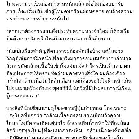
ไม่มีความจำเป็นต้องทำงานหนักแล้ว เมื่อไม่ต้องแบกรับ
ภาระก็จะเริ่มปรับเข้าสู่โหมดพักร้อนผ่อนคลาย ลบล้างความ
ทรงจำของการทำงานหนักไป
“หากเราต้องการสอนสั่งประทับความทรงจำใหม่ ก็ต้องเริ่ม
ต้นด้วยการนับหนึ่งใหม่ในกระบวนการนั้นอีกรอบ…
“นับเป็นเรื่องสำคัญที่คนเราจะต้องพักเสียบ้าง แต่ในช่วง
วิกฤติเช่นการฝึกหนักเพื่อลงวิ่งมาราธอน ผมต้องวางอำนาจ
สั่งการมัดกล้ามเนื้อให้เข้าใจแจ่มแจ้งว่าใครเป็นเจ้านาย ผม
ต้องประกาศให้ทราบชัดว่าผมคาดหวังสิ่งใด ผมต้องเคี่ยว
กรำมัดกล้ามเนื้อไม่ให้ลืมเลือน แต่ก็ต้องระวังไม่ฝึกหนักเกิน
ไปจนเผาเครื่องตัวเอง ยุทธวิธีนี้ นักวิ่งที่มีประสบการณ์เรียน
รู้ผ่านกาลเวลา”
บางสิ่งที่นักเขียนนามอุโฆษชาวญี่ปุ่นถ่ายทอด โดยเฉพาะ
ประโยคที่บอกว่า “กล้ามเนื้อของคนเราเหมือนวัวควาย
ไถนา ไม่มีความคิดแต่หัวไว ถ้าเราเพิ่มน้ำหนักให้ทีละน้อย
สัตว์บรรทุกเรียนรู้ที่จะแบกภาระเพิ่ม…กล้ามเนื้อจะเชื่องเชื่อ
ปฏิบัติตาม” ตลอดจนถึงแนวทางการฝึกซ้อมของโกคูใน