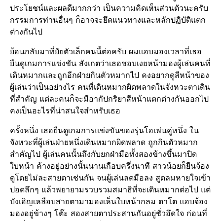
ประโยชน์และผลดีมากกว่า เป็นความคิดเห็นส่วนตัวนะครับ
กรรมการท่านอื่นๆ ก็อาจจะยึดแนวทางและหลักปฏิบัติแตก
ต่างกันไป
ย้อนกลับมาที่ยัยตัวเล็กคนนี้ต่อครับ ผมแอบมองเวลาที่เธอ
ยืนดูเกมการแข่งขัน สังเกตว่าเธอชอบเงยหน้ามองผู้เล่นคนที่
เดินหมากและถูกอีกฝ่ายกินตัวหมากไป คงอยากดูสีหน้าของ
ผู้เล่นว่าเป็นอย่างไร คนที่เดินหมากผิดพลาดในจังหวะตาเดิน
ที่สำคัญ แต่ละคนก็จะมีอากัปกริยาสีหน้าแตกต่างกันออกไป
คงเป็นอะไรที่น่าสนใจสำหรับเธอ
ครั้งหนึ่ง เธอยืนดูเกมการแข่งขันของรุ่นโอเพ่นคู่หนึ่ง ใน
จังหวะที่ผู้เล่นฝ่ายหนึ่งเดินหมากผิดพลาด ถูกกินตัวหมาก
สำคัญไป ผู้เล่นคนนั้นถึงกับยกฝ่ามือทั้งสองข้างขึ้นมาปิด
ใบหน้า ค้างอยู่อย่างนั้นนานเกือบครึ่งนาที สาวน้อยก็ยืนจ้อง
ดูโดยไม่ละสายตาเช่นกัน จนผู้เล่นลดมือลง สูดลมหายใจเข้า
ปอดลึกๆ แล้วพยายามรวบรวมสมาธิที่จะเดินหมากต่อไป แต่
บังเอิญเหลือบสายตามามองเห็นใบหน้ากลม ตาโต แอบจ้อง
มองอยู่ข้างๆ โต๊ะ สองสายตาประสานกันอยู่ชั่วอึดใจ ก่อนที่