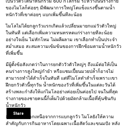
เป็นวัวตัวโตน้ำหนักร่วม 600 กิโลกรัม ระหว่างนั้นร่างกาย
ของไมโลก็ค่อยๆ มีพัฒนาการใหญ่โตแข็งแรงขึ้นตามน้ำ
หนักวัวที่เขาค่อยๆ แบกเพิ่มขึ้นทีละน้อย
ไมโลไม่ได้ยกลูกวัวแรกเกิดแล้วเปลี่ยนมายกแม่วัวตัวใหญ่
ในทันที แต่เลือกเพิ่มความทนทรหดแก่ร่างกายทีละน้อย
อย่างใจเย็น ไม่หักโหม ไม่ผลีผลาม เขาเลือกทำเป็นประจำ
สม่ำเสมอ สะสมความเข้มข้นของการฝึกซ้อมตามน้ำหนักวัว
ที่เพิ่มขึ้น
มีผู้ตั้งข้อสังเกตว่าในการยกตัววัวตัวใหญ่ๆ ถึงแม้ต่อให้เป็น
คนร่างการสูงใหญ่กำยำ หรือแชมเปี้ยนมวยปล้ำก็อาจไม่
สามารถทำได้สำเร็จในทันที แต่ที่ไมโลทำสำเร็จเพราะเขา
ฝึกยกวัวตัวนี้ทุกวัน น้ำหนักของวัวที่เพิ่มขึ้นในแต่ละวันได้
สร้างพละกำลังให้แก่ไมโลอย่างค่อยเป็นค่อยไป จนในที่สุด
ร่างกายของชายคนนี้ก็เต็มไปด้วยมัดกล้ามเนื้อที่คุ้นชินกับ
น้ำหนักวัว
Share
มีบันทึกว่านอกเหนือจากการแบกลูกวัว ไมโลยังให้ความ
สำคัญกับการกินอาหารโดยเฉพาะเนื้อสัตว์และขนมปัง หลัง