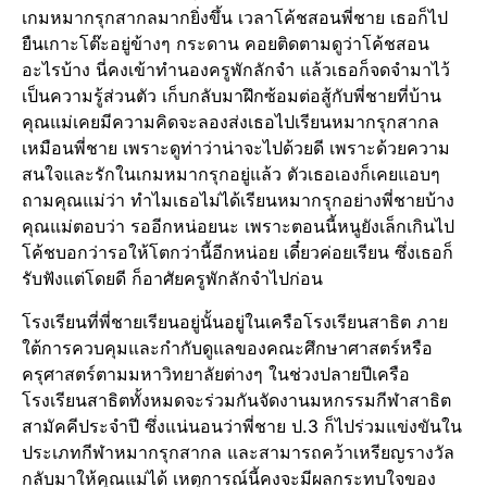
เกมหมากรุกสากลมากยิ่งขึ้น เวลาโค้ชสอนพี่ชาย เธอก็ไป
ยืนเกาะโต๊ะอยู่ข้างๆ กระดาน คอยติดตามดูว่าโค้ชสอน
อะไรบ้าง นี่คงเข้าทำนองครูพักลักจำ แล้วเธอก็จดจำมาไว้
เป็นความรู้ส่วนตัว เก็บกลับมาฝึกซ้อมต่อสู้กับพี่ชายที่บ้าน
คุณแม่เคยมีความคิดจะลองส่งเธอไปเรียนหมากรุกสากล
เหมือนพี่ชาย เพราะดูท่าว่าน่าจะไปด้วยดี เพราะด้วยความ
สนใจและรักในเกมหมากรุกอยู่แล้ว ตัวเธอเองก็เคยแอบๆ
ถามคุณแม่ว่า ทำไมเธอไม่ได้เรียนหมากรุกอย่างพี่ชายบ้าง
คุณแม่ตอบว่า รออีกหน่อยนะ เพราะตอนนี้หนูยังเล็กเกินไป
โค้ชบอกว่ารอให้โตกว่านี้อีกหน่อย เดี๋ยวค่อยเรียน ซึ่งเธอก็
รับฟังแต่โดยดี ก็อาศัยครูพักลักจำไปก่อน
โรงเรียนที่พี่ชายเรียนอยู่นั้นอยู่ในเครือโรงเรียนสาธิต ภาย
ใต้การควบคุมและกำกับดูแลของคณะศึกษาศาสตร์หรือ
ครุศาสตร์ตามมหาวิทยาลัยต่างๆ ในช่วงปลายปีเครือ
โรงเรียนสาธิตทั้งหมดจะร่วมกันจัดงานมหกรรมกีฬาสาธิต
สามัคคีประจำปี ซึ่งแน่นอนว่าพี่ชาย ป.3 ก็ไปร่วมแข่งขันใน
ประเภทกีฬาหมากรุกสากล และสามารถคว้าเหรียญรางวัล
กลับมาให้คุณแม่ได้ เหตุการณ์นี้คงจะมีผลกระทบใจของ