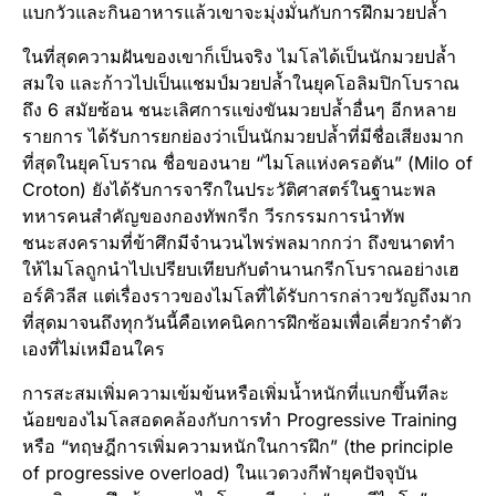
แบกวัวและกินอาหารแล้วเขาจะมุ่งมั่นกับการฝึกมวยปล้ำ
ในที่สุดความฝันของเขาก็เป็นจริง ไมโลได้เป็นนักมวยปล้ำ
สมใจ และก้าวไปเป็นแชมป์มวยปล้ำในยุคโอลิมปิกโบราณ
ถึง 6 สมัยซ้อน ชนะเลิศการแข่งขันมวยปล้ำอื่นๆ อีกหลาย
รายการ ได้รับการยกย่องว่าเป็นนักมวยปล้ำที่มีชื่อเสียงมาก
ที่สุดในยุคโบราณ ชื่อของนาย “ไมโลแห่งครอตัน” (Milo of
Croton) ยังได้รับการจารึกในประวัติศาสตร์ในฐานะพล
ทหารคนสำคัญของกองทัพกรีก วีรกรรมการนำทัพ
ชนะสงครามที่ข้าศึกมีจำนวนไพร่พลมากกว่า ถึงขนาดทำ
ให้ไมโลถูกนำไปเปรียบเทียบกับตำนานกรีกโบราณอย่างเฮ
อร์คิวลีส แต่เรื่องราวของไมโลที่ได้รับการกล่าวขวัญถึงมาก
ที่สุดมาจนถึงทุกวันนี้คือเทคนิคการฝึกซ้อมเพื่อเคี่ยวกรำตัว
เองที่ไม่เหมือนใคร
การสะสมเพิ่มความเข้มข้นหรือเพิ่มน้ำหนักที่แบกขึ้นทีละ
น้อยของไมโลสอดคล้องกับการทำ Progressive Training
หรือ “ทฤษฎีการเพิ่มความหนักในการฝึก” (the principle
of progressive overload) ในแวดวงกีฬายุคปัจจุบัน