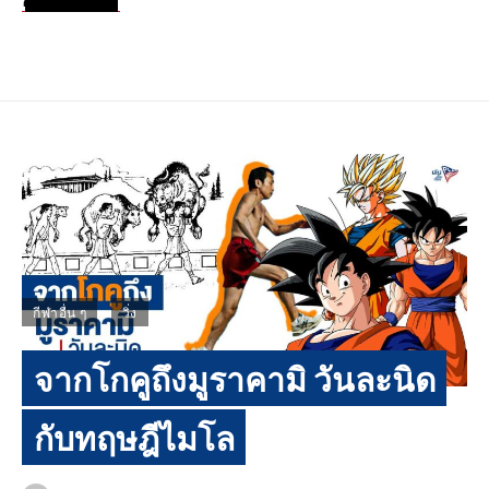
กีฬาอื่น ๆ
วิ่ง
จากโกคูถึงมูราคามิ วันละนิด
กับทฤษฎีไมโล