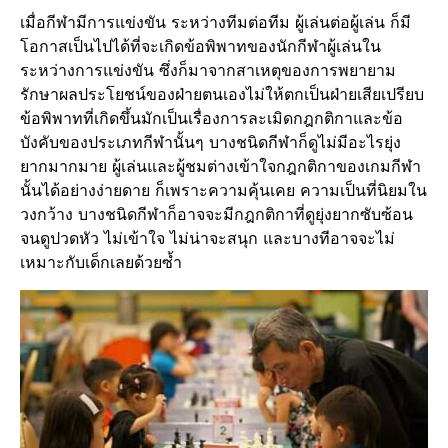
เมื่อกีฬามีการแข่งขัน ระหว่างทีมต่อทีม ผู้เล่นต่อผู้เล่น ก็มี
โอกาสเป็นไปได้ที่จะเกิดข้อพิพาทของนักกีฬาผู้เล่นใน
ระหว่างการแข่งขัน ซึ่งก็มาจากสาเหตุของการพยายาม
รักษาผลประโยชน์ของฝ่ายตนเองไม่ให้ตกเป็นฝ่ายเสียเปรียบ
ข้อพิพาทที่เกิดขึ้นมักเป็นเรื่องการละเมิดกฎกติกาและข้อ
บังคับของประเภทกีฬานั้นๆ บางชนิดกีฬาก็ดูไม่มีอะไรยุ่ง
ยากมากมาย ผู้เล่นและผู้ชมต่างเข้าใจกฎกติกาของเกมกีฬา
นั้นได้อย่างง่ายดาย ก็เพราะความคุ้นเคย ความเป็นที่นิยมใน
วงกว้าง บางชนิดกีฬาก็อาจจะมีกฎกติกาที่ดูยุ่งยากซับซ้อน
จนดูปวดหัว ไม่เข้าใจ ไม่น่าจะสนุก และบางทีอาจจะไม่
เหมาะกับเด็กเลยด้วยซ้ำ