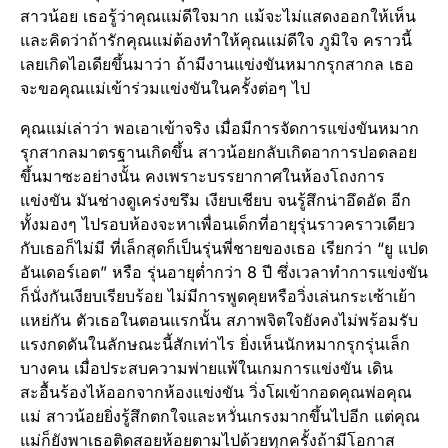
สาวน้อย เธอรู้ว่าคุณแม่ดีใจมาก แม้จะไม่แสดงออกให้เห็น
และคิดว่าถ้ารักคุณแม่ต้องทำให้คุณแม่ดีใจ ภูมิใจ คราวนี้
เลยเกิดไอเดียขึ้นมาว่า ถ้ามีงานแข่งขันหมากรุกสากล เธอ
จะขอคุณแม่เข้าร่วมแข่งขันในครั้งต่อๆ ไป
คุณแม่เล่าว่า พอเอาเข้าจริง เมื่อมีการจัดการแข่งขันหมาก
รุกสากลมาตรฐานเกิดขึ้น สาวน้อยกลับเกิดอาการปอดลอย
ขึ้นมาซะอย่างนั้น คงเพราะบรรยากาศในห้องโถงการ
แข่งขัน มันช่างดูเคร่งขรึม เงียบเชียบ จนรู้สึกน่าอึดอัด อีก
ทั้งมองๆ ไปรอบห้องจะหาเพื่อนเด็กที่อายุรุ่นราวคราวเดียว
กับเธอก็ไม่มี ที่เล็กสุดก็เป็นรุ่นพี่ชายของเธอ เรียกว่า “ยู แปด
อันเดอร์เอต” หรือ รุ่นอายุต่ำกว่า 8 ปี ซึ่งเวลาทำการแข่งขัน
ก็นั่งกันเงียบเรียบร้อย ไม่มีการพูดคุยหรือวิ่งเล่นกระเซ้าเย้า
แหย่กัน ตัวเธอในตอนแรกนั้น สภาพจิตใจยังคงไม่พร้อมรับ
แรงกดดันในลักษณะนี้สักเท่าไร ยิ่งเห็นนักหมากรุกรุ่นเล็ก
บางคน เมื่อประสบความพ่ายแพ้ในเกมการแข่งขัน เดิน
สะอื้นร้องไห้ออกจากห้องแข่งขัน วิ่งโผเข้ากอดคุณพ่อคุณ
แม่ สาวน้อยยิ่งรู้สึกตกใจและหวั่นเกรงมากขึ้นไปอีก แต่คุณ
แม่ก็ยังพาเธอติดสอยห้อยตามไปด้วยทุกครั้งถ้ามีโอกาส