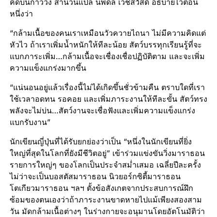
คิดบนก้าววิ่ง สำนวนแปล นพดล เวชสวัสดิ์ อธิบายไว้ตอน
หนึ่งว่า
“กล้ามเนื้อของคนเราเหมือนวัวควายไถนา ไม่มีความคิดแต่
หัวไว ถ้าเราเพิ่มน้ำหนักให้ทีละน้อย สัตว์บรรทุกเรียนรู้ที่จะ
แบกภาระเพิ่ม…กล้ามเนื้อจะเชื่องเชื่อปฏิบัติตาม และจะเพิ่ม
ความแข็งแกร่งมากขึ้น
“แน่นอนอยู่แล้วเรื่องนี้ไม่ได้เกิดขึ้นชั่วข้ามคืน ตราบใดที่เรา
ใช้เวลาอดทน รอคอย และเพิ่มภาระงานให้ทีละขั้น สัตว์ทรง
พลังจะไม่บ่น…สัตว์งานจะเชื่อฟังและเพิ่มความแข็งแกร่ง
แบกรับงาน”
นักเขียนญี่ปุ่นที่ได้รับยกย่องว่าเป็น “หนึ่งในนักเขียนที่ยิ่ง
ใหญ่ที่สุดในโลกที่ยังมีชีวิตอยู่” เข้าร่วมแข่งขันวิ่งมาราธอน
รายการใหญ่ๆ ของโลกเป็นประจำสม่ำเสมอ เฉลี่ยปีละครั้ง
ไม่ว่าจะเป็นบอสตัสมาราธอน นิวยอร์กซิตี้มาราธอน
โตเกียวมาราธอน ฯลฯ ตั้งข้อสังเกตจากประสบการณ์ฝึก
ซ้อมของตนเองว่าถ้าภาระงานขาดหายไปแม้เพียงสองสาม
วัน มัดกล้ามเนื้อต่างๆ ในร่างกายจะอนุมานโดยอัตโนมัติว่า