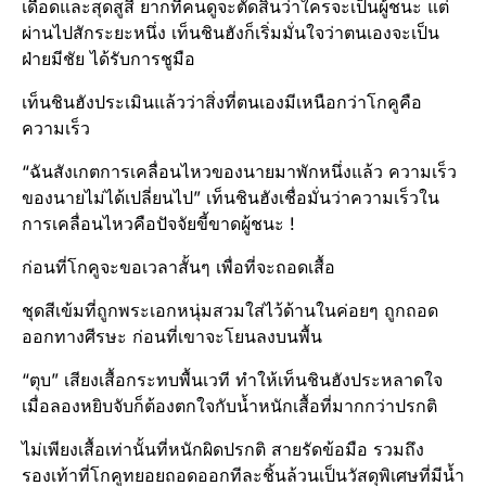
เดือดและสุดสูสี ยากที่คนดูจะตัดสินว่าใครจะเป็นผู้ชนะ แต่
ผ่านไปสักระยะหนึ่ง เท็นชินฮังก็เริ่มมั่นใจว่าตนเองจะเป็น
ฝ่ายมีชัย ได้รับการชูมือ
เท็นชินฮังประเมินแล้วว่าสิ่งที่ตนเองมีเหนือกว่าโกคูคือ
ความเร็ว
“ฉันสังเกตการเคลื่อนไหวของนายมาพักหนึ่งแล้ว ความเร็ว
ของนายไม่ได้เปลี่ยนไป” เท็นชินฮังเชื่อมั่นว่าความเร็วใน
การเคลื่อนไหวคือปัจจัยขี้ขาดผู้ชนะ !
ก่อนที่โกคูจะขอเวลาสั้นๆ เพื่อที่จะถอดเสื้อ
ชุดสีเข้มที่ถูกพระเอกหนุ่มสวมใส่ไว้ด้านในค่อยๆ ถูกถอด
ออกทางศีรษะ ก่อนที่เขาจะโยนลงบนพื้น
“ตุบ” เสียงเสื้อกระทบพื้นเวที ทำให้เท็นชินฮังประหลาดใจ
เมื่อลองหยิบจับก็ต้องตกใจกับน้ำหนักเสื้อที่มากกว่าปรกติ
ไม่เพียงเสื้อเท่านั้นที่หนักผิดปรกติ สายรัดข้อมือ รวมถึง
รองเท้าที่โกคูทยอยถอดออกทีละชิ้นล้วนเป็นวัสดุพิเศษที่มีน้ำ