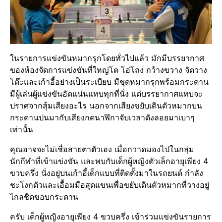
ในรายการแข่งขันหมากรุกโดยทั่วไปแล้ว มักมีบรรยากาศ
ของห้องจัดการแข่งขันที่ใหญ่โต โอ่โถง กว้างขวาง จัดวาง
โต๊ะและเก้าอี้อย่างเป็นระเบียบ มีชุดหมากรุกพร้อมกระดาน
มีผู้เล่นผู้แข่งขันอัดแน่นแทบทุกที่นั่ง แต่บรรยากาศแทบจะ
ปราศจากสุ้มเสียงอะไร นอกจากเสียงขยับเดินตัวหมากบน
กระดานปนมากับเสียงกดนาฬิกาจับเวลาดังลอยมาเบาๆ
เท่านั้น
คุณอาจจะไม่เชื่อสายตาตัวเอง เมื่อกวาดมองไปในกลุ่ม
นักกีฬาที่เข้าแข่งขัน และพบกับเด็กผู้หญิงตัวเล็กอายุเพียง 4
ขวบครึ่ง นั่งอยู่บนเก้าอี้เด็กแบบที่ติดตั้งมาในรถยนต์ กำลัง
ชะโงกตัวและเอื้อมมือสุดแขนเพื่อขยับเดินตัวหมากที่วางอยู่
ไกลชิดขอบกระดาน
ครับ เด็กผู้หญิงอายุเพียง 4 ขวบครึ่ง เข้าร่วมแข่งขันรายการ