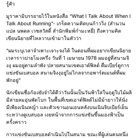
รู้ตัว
มูราคามิบรรยายไว้ในหนังสือ “What I Talk About When I
Talk About Running”- เกร็ดความคิดบนก้าววิ่ง (สำนวน
แปล นพดล เวชสวัสดิ์ สำนักพิมพ์กำมะหยี่) ถึงความคิด
เขียนนิยายที่ไหลวาบเข้ามาในหัวว่า
“ผมระบุเวลาจำเพาะเจาะจงได้ ในตอนที่ผมอยากเขียนนิยาย
เวลาราวบ่ายโมงครึ่ง วันที่ 1 เมษายน 1978 ผมอยู่ที่สนามจิ
งงุ ผมอยู่ตามลำพัง ปลายสนามเขตเอาต์ฟิลด์ ดื่มเบียร์ดูการ
แข่งขันเบสบอล สนามจิงงุอยู่ไม่ไกลจากอพาร์ตเมนต์ที่ผม
พักอยู่”
นักเขียนชื่อก้องยังจำได้ดีว่าวันนั้นเป็นวันฟ้าใสในฤดูใบไม้ผลิ
มีสายลมอุ่นพัดโบก ในพื้นที่เขตเอาต์ฟิลด์ไม่มีม้ายาวให้นั่ง
มีเพียงเนินหญ้า และตัวเขานอนเอนหลังบนเนินจิบเบียร์เย็น
ระหว่างดูเบสบอล เงยหน้าจากการแข่งขันขึ้นมองฟ้าเป็น
ครั้งคราว
การแข่งขันเบสบอลดำเนินไปในสนาม ขณะที่ผู้เล่นคนหนึ่ง