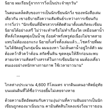
นิยาย ผมเรียนรู้จากการวิ่งเป็นประจำทุกวัน”
ในตอนเคล็ดลับของการเป็นนักเขียนนักวิ่ง ของหนังสือเล่ม
เดียวกัน เขาอธิบายถึงความสัมพันธ์ระหว่างการเขียนกับ
การวิ่งว่า “นักเขียนที่มีพรสวรรค์ติดตัวมาตั้งแต่เกิดจะเขียน
นิยายได้อย่างเสรี ไม่ว่าจะทำหรือไม่ทำเรื่องใด เหมือนตาน้ำ
ที่หลั่งไหลผุดพุ่งเป็นน้ำพุ ถ้อยคำพรั่งพรูต่อเนื่องไม่ขาดสาย
แทบไม่ต้องออกแรง นิยายก็เสร็จทั้งเล่มแล้ว…โชคร้ายที่ผม
ไม่ได้จัดอยู่ในกลุ่มนั้น ผมมองหา ไม่เห็นตาน้ำอยู่ใกล้ตัว ผม
ต้องคว้าสิ่วคว้าค้อน สกัดชั้นหิน ขุดหลุมให้ลึกก่อนจะพบ
สายแร่ความคิดสร้างสรรค์ในการเขียนนิยาย ผมต้องเคี่ยว
ตนเองอย่างหนักทางกายภาพ ใช้เวลายาวนาน”
…
ไกลห่างประมาณ 4,600 กิโลเมตร จากดินแดนอาทิตย์อุทัย
บนแผ่นดินที่ได้ชื่อว่ารอยยิ้มไม่เคยจางหาย
ด้วยความอึดอัดผสมกับความงุ่นง่านที่ความฝันอยากเป็นนัก
เขียนถูกดองมาเนิ่นนาน คามินตัดสินใจลงแข่งวิ่งมาราธอน