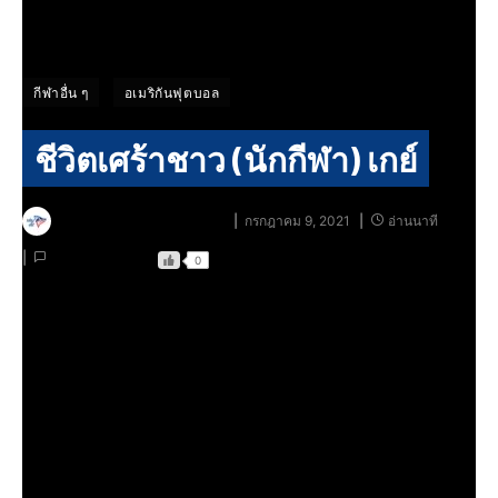
กีฬาอื่น ๆ
อเมริกันฟุตบอล
ชีวิตเศร้าชาว (นักกีฬา) เกย์
BY
PLAY NOW THAILAND
กรกฎาคม 9, 2021
อ่านนาที
ไม่มีความคิดเห็น
0
จัสติน ฟาชานู เป็นนักฟุตบอลผิวสีคน
แรกที่มีค่าตัวในการย้ายทีมถึง
1 ล้าน
ปอนด์ แต่เขากลับถูกจดจำในฐานะนัก
ฟุตบอลชื่อดังคนแรกที่กล้าประกาศตัวว่า