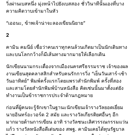
วิ่งผ่านเบสหนึ่ง มุ่งหน้าไปยังเบสสอง ชั่ววินาทีนั้นเองที่บาง
ความคิดวาบเข้ามาในหัว
“เออนะ, ข้าพเจ้าน่าจะลองเขียนนิยาย”
2
คามิน คมนีย์ เชื่อว่าคนเราทุกคนล้วนเกิดมาเป็นนักเดินทาง
และบนโลกกว้างก็มีเส้นทางมากมายให้เลือกเดิน
นักเขียนนามกระเดื่องจากเมืองนครศรีธรรมราช เจ้าของผล
งานเขียนสุดคลาสสิกสำหรับคนรักการวิ่ง “เย็นวันเสาร์-เช้า
วันอาทิตย์” พิมพ์ครั้งแรกโดยแพรวสำนักพิมพ์ ครั้งที่สอง
และสามโดยสำนักพิมพ์บ้านหนังสือ คิดเช่นนั้นมาตั้งแต่ยัง
ทำงานเป็นข้าราชการประจำด้านกฎหมาย
ก่อนที่ผู้คนจะรู้จักเขาในฐานะนักเขียนเจ้ารางวัลยอดเยี่ยม
นายอินทร์อะวอร์ด 2 สมัย และรางวัลเกียรติยศอื่นๆ อีก
มากมายด้านการเขียน อาทิ รางวัลชนะเลิศวรรณกรรมแว่น
แก้ว รางวัลหนังสือดีเด่นของ สพฐ. คามินเคยได้ทุนรัฐบาล