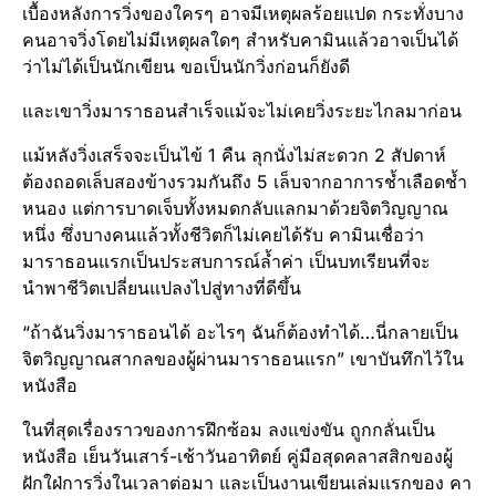
เบื้องหลังการวิ่งของใครๆ อาจมีเหตุผลร้อยแปด กระทั่งบาง
คนอาจวิ่งโดยไม่มีเหตุผลใดๆ สำหรับคามินแล้วอาจเป็นได้
ว่าไม่ได้เป็นนักเขียน ขอเป็นนักวิ่งก่อนก็ยังดี
และเขาวิ่งมาราธอนสำเร็จแม้จะไม่เคยวิ่งระยะไกลมาก่อน
แม้หลังวิ่งเสร็จจะเป็นไข้ 1 คืน ลุกนั่งไม่สะดวก 2 สัปดาห์
ต้องถอดเล็บสองข้างรวมกันถึง 5 เล็บจากอาการช้ำเลือดช้ำ
หนอง แต่การบาดเจ็บทั้งหมดกลับแลกมาด้วยจิตวิญญาณ
หนึ่ง ซึ่งบางคนแล้วทั้งชีวิตก็ไม่เคยได้รับ คามินเชื่อว่า
มาราธอนแรกเป็นประสบการณ์ล้ำค่า เป็นบทเรียนที่จะ
นำพาชีวิตเปลี่ยนแปลงไปสู่ทางที่ดีขึ้น
“ถ้าฉันวิ่งมาราธอนได้ อะไรๆ ฉันก็ต้องทำได้…นี่กลายเป็น
จิตวิญญาณสากลของผู้ผ่านมาราธอนแรก” เขาบันทึกไว้ใน
หนังสือ
ในที่สุดเรื่องราวของการฝึกซ้อม ลงแข่งขัน ถูกกลั่นเป็น
หนังสือ เย็นวันเสาร์-เช้าวันอาทิตย์ คู่มือสุดคลาสสิกของผู้
ฝักใฝ่การวิ่งในเวลาต่อมา และเป็นงานเขียนเล่มแรกของ คา