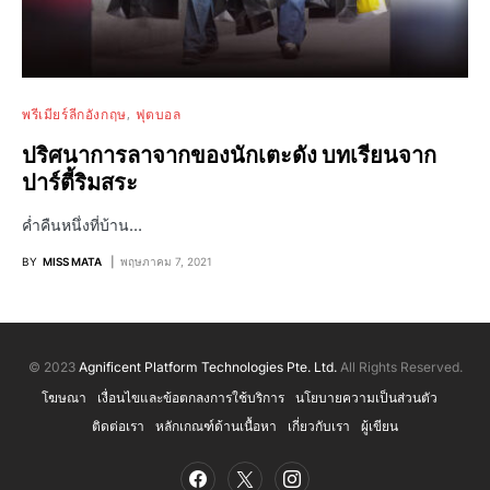
พรีเมียร์ลีกอังกฤษ
ฟุตบอล
ปริศนาการลาจากของนักเตะดัง บทเรียนจาก
ปาร์ตี้ริมสระ
ค่ำคืนหนึ่งที่บ้าน…
BY
MISS MATA
พฤษภาคม 7, 2021
© 2023
Agnificent Platform Technologies Pte. Ltd.
All Rights Reserved.
โฆษณา
เงื่อนไขและข้อตกลงการใช้บริการ
นโยบายความเป็นส่วนตัว
ติดต่อเรา
หลักเกณฑ์ด้านเนื้อหา
เกี่ยวกับเรา
ผู้เขียน