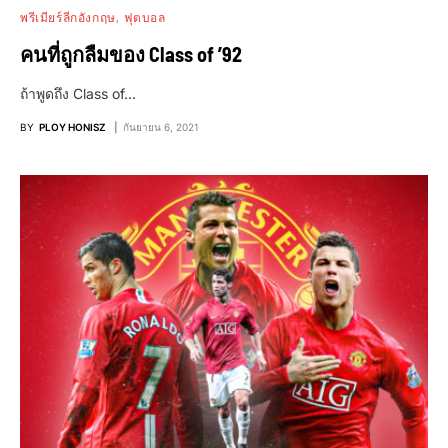
พรีเมียร์ลีกอังกฤษ
ฟุตบอล
คนที่ถูกลืมของ Class of ’92
ถ้าพูดถึง Class of…
BY
PLOY HONISZ
กันยายน 6, 2021