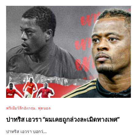
พรีเมียร์ลีกอังกฤษ
ฟุตบอล
ปาทริส เอวรา “ผมเคยถูกล่วงละเมิดทางเพศ”
ปาทริส เอวรา บอกว่…